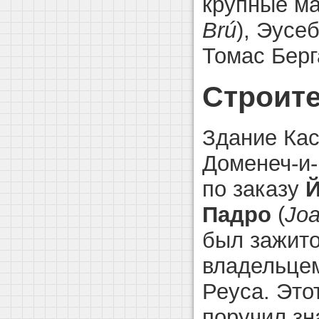
крупные ма
Brú
), Эусе
Томас Берг
Строите
Здание Кас
Доменеч-и-
по заказу
Й
Падро
(
Jo
был зажито
владельце
Реуса. Это
поручил з