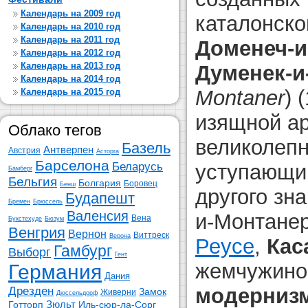
Календарь на 2009 год
каталонско
Календарь на 2010 год
Календарь на 2011 год
Доменеч-
Календарь на 2012 год
Календарь на 2013 год
Думенек-и
Календарь на 2014 год
Montaner
) 
Календарь на 2015 год
изящной ар
Облако тегов
великолепн
Базель
Антверпен
Австрия
Асторга
Барселона
уступающи
Беларусь
Бамберг
Бельгия
Болгария
Боровец
Бенш
другого зн
Будапешт
Бремен
Брюссель
Валенсия
и-Монтане
Вена
Букстехуде
Бюзум
Венгрия
Вернон
Виттреск
Верона
Реусе
,
Кас
Гамбург
Выборг
Гент
жемчужин
Германия
Дания
модерниз
Дрезден
Замок
Живерни
Дюссельдорф
Зюльт
Готторп
Иль-сюр-ла-Сорг