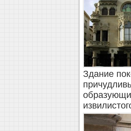
Здание пок
причудлив
образующи
извилистог