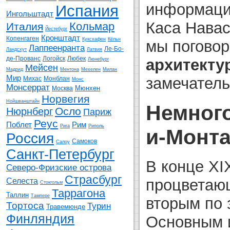
информаци
Испания
Ингольштадт
Каса Нава
Кольмар
Италия
Йестебург
Кронштадт
Копенгаген
Куксхафен
Кёльн
мы погово
Лаппеенранта
Ле-Бо-
Ландсхут
Латвия
де-Прованс
Логойск
Любек
архитекту
Люнебург
Мейсен
Мадрид
Ментона
Мехелен
Милан
Мир
замечатель
Михас
Монблан
Монс
Монсеррат
Мюнхен
Москва
Норвегия
Нойшванштайн
Немног
Осло
Нюрнберг
Париж
Реус
Поблет
Рим
Рига
Риполь
и-Монт
Россия
Самоков
Салоу
Санкт-Петербург
В конце XI
Северо-Фризские острова
Страсбург
процветаю
Селеста
Стокгольм
Таррагона
Таллин
Тампере
вторым по 
Тортоса
Турин
Травемюнде
Финляндия
Основным и