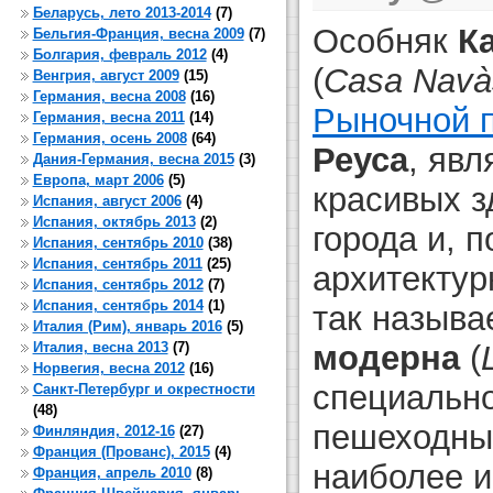
Беларусь, лето 2013-2014
(7)
Особняк
К
Бельгия-Франция, весна 2009
(7)
Болгария, февраль 2012
(4)
(
Casa Navà
Венгрия, август 2009
(15)
Германия, весна 2008
(16)
Рыночной 
Германия, весна 2011
(14)
Германия, осень 2008
(64)
Реуса
, яв
Дания-Германия, весна 2015
(3)
Европа, март 2006
(5)
красивых з
Испания, август 2006
(4)
Испания, октябрь 2013
(2)
города и, 
Испания, сентябрь 2010
(38)
Испания, сентябрь 2011
(25)
архитектур
Испания, сентябрь 2012
(7)
Испания, сентябрь 2014
(1)
так называ
Италия (Рим), январь 2016
(5)
Италия, весна 2013
(7)
модерна
(
Норвегия, весна 2012
(16)
специальн
Санкт-Петербург и окрестности
(48)
пешеходны
Финляндия, 2012-16
(27)
Франция (Прованс), 2015
(4)
наиболее и
Франция, апрель 2010
(8)