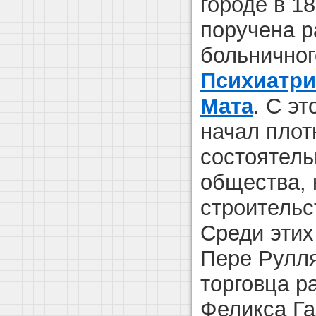
городе в 18
поручена р
больничног
Психиатри
Мата
. С э
начал плот
состоятель
общества, 
строительс
Среди этих
Пере Рулля
торговца р
Феликса Га