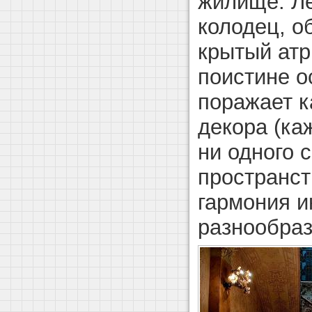
жилище. Ле
колодец, о
крытый атр
поистине о
поражает к
декора (ка
ни одного 
пространст
гармония и
разнообраз