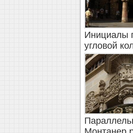
Инициалы п
угловой ко
Параллельн
Монтанер 