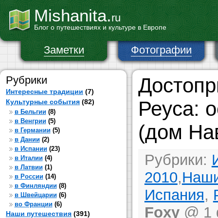
Mishanita.
ru
Блог о путешествиях и культуре в Европе
Заметки
Фотографии
Рубрики
Достопр
Интересные традиции
(7)
Реуса: 
Культурные события
(82)
в Бельгии
(8)
в Венгрии
(5)
(дом На
в Германии
(5)
в Дании
(2)
в Испании
(23)
Рубрики:
в Италии
(4)
в Латвии
(1)
2010
,
Наши
в России
(14)
в Финляндии
(8)
Испания
,
в Швейцарии
(6)
во Франции
(6)
Foxy
@ 1 
Наши путешествия
(391)