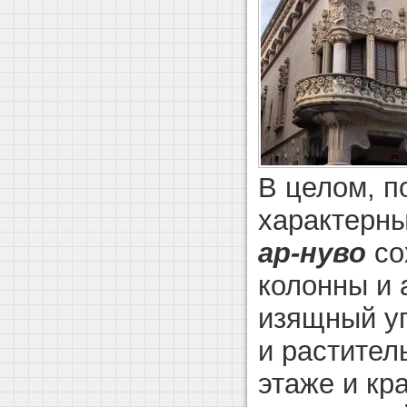
В целом, п
характерн
ар-нуво
со
колонны и 
изящный уг
и растител
этаже и кр