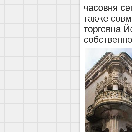
часовня се
также сов
торговца 
собственн