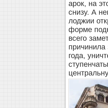
арок, на эт
снизу. А н
лоджии отк
форме подк
всего заме
причинила
года, унич
ступенчаты
центральну