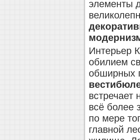
элементы 
великолеп
декоратив
модерниз
Интерьер К
обилием св
обширных п
вестибюл
встречает 
всё более 
по мере то
главной ле