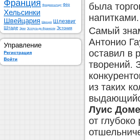
Франция
была торго
Фёр
Фридрихштадт
Хельсинки
напитками.
Швейцария
Шлезвиг
Швеция
Штаде
Самый зна
Эстония
Эрки
Эсплуга-де-Франколи
Антонио Га
Управление
оставил в 
Регистрация
Войти
творений. 
конкуренто
из таких ко
выдающийс
Луис Доме
от глубоко 
отшельниче