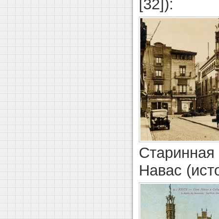
[32]):
Старинная 
Навас (исто