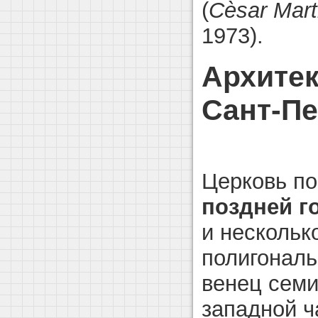
(
Cèsar Marti
1973).
Архитек
Сант-Пе
Церковь по
поздней г
и нескольк
полигональ
венец семи
западной ч