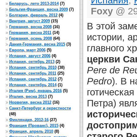
Испания
,
Беларусь, лето 2013-2014
(7)
Foxy
@ 29 
Бельгия-Франция, весна 2009
(7)
Болгария, февраль 2012
(4)
Венгрия, август 2009
(15)
В этой зам
Германия, весна 2008
(16)
Германия, весна 2011
(14)
истории, а
Германия, осень 2008
(64)
Дания-Германия, весна 2015
(3)
главного х
Европа, март 2006
(5)
Испания, август 2006
(4)
церкви Са
Испания, октябрь 2013
(2)
Pere de Reu
Испания, сентябрь 2010
(38)
Испания, сентябрь 2011
(25)
Pedro
). В 
Испания, сентябрь 2012
(7)
Испания, сентябрь 2014
(1)
готическая
Италия (Рим), январь 2016
(5)
Италия, весна 2013
(7)
Петра) явл
Норвегия, весна 2012
(16)
Санкт-Петербург и окрестности
историчес
(48)
Финляндия, 2012-16
(27)
достоприм
Франция (Прованс), 2015
(4)
Франция, апрель 2010
(8)
старого Р