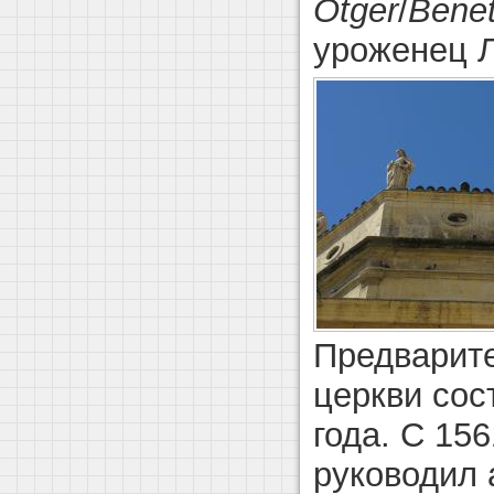
Otger
/
Benet
уроженец Л
Предварит
церкви сос
года. С 15
руководил 