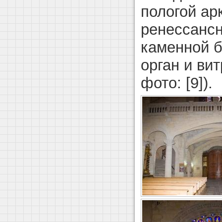
пологой ар
ренессансн
каменной б
орган и ви
фото: [9]).