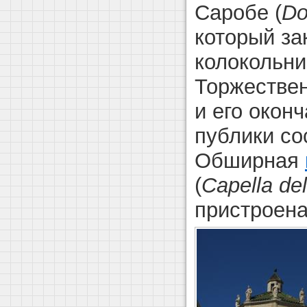
Саробе (
Do
который за
колокольни
Торжестве
и его окон
публики со
Обширная
(
Capella de
пристроена 