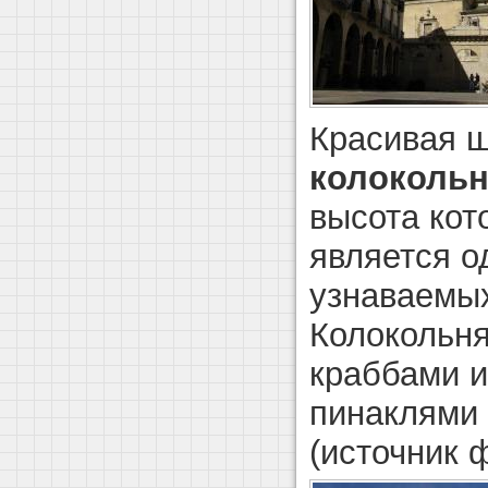
Красивая ш
колоколь
высота кот
является о
узнаваемых
Колокольня
краббами и
пинаклями
(источник ф