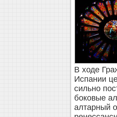
В ходе Гра
Испании це
сильно пос
боковые ал
алтарный о
ренессансн