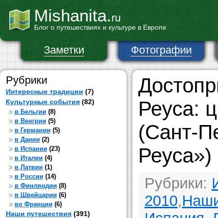
Mishanita.
ru
Блог о путешествиях и культуре в Европе
Заметки
Фотографии
Рубрики
Достопр
Интересные традиции
(7)
Реуса: ц
Культурные события
(82)
в Бельгии
(8)
в Венгрии
(5)
(Сант-П
в Германии
(5)
в Дании
(2)
Реуса»)
в Испании
(23)
в Италии
(4)
в Латвии
(1)
в России
(14)
Рубрики:
в Финляндии
(8)
в Швейцарии
(6)
2010
,
Наши
во Франции
(6)
Наши путешествия
(391)