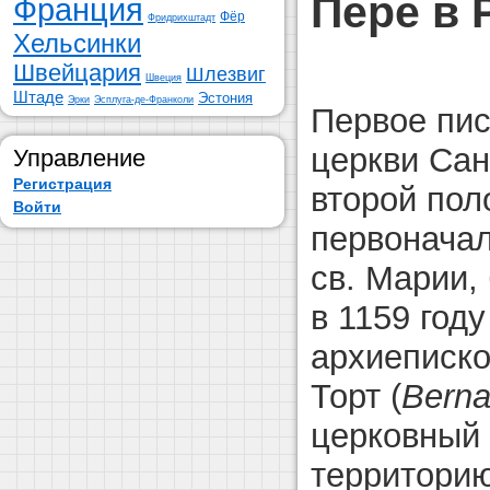
Пере в 
Франция
Фёр
Фридрихштадт
Хельсинки
Швейцария
Шлезвиг
Швеция
Штаде
Эстония
Эрки
Эсплуга-де-Франколи
Первое пи
церкви Сан
Управление
Регистрация
второй пол
Войти
первоначал
св. Марии,
в 1159 году
архиеписко
Торт (
Berna
церковный 
территорию