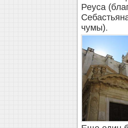
Реуса (благ
Себастьяна
чумы).