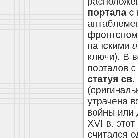
расположе
портала
с 
антаблеме
фронтоном
папскими
и
ключи). В 
порталов с
статуя св.
(оригиналь
утрачена в
войны или 
XVI в. этот
считался о