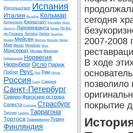
Испания
продолжала
Ингольштадт
Кольмар
Италия
сегодня хр
Йестебург
Кронштадт
Копенгаген
Куксхафен
Кёльн
Лаппеенранта
безукоризн
Ле-Бо-
Ландсхут
Латвия
де-Прованс
Логойск
Любек
Люнебург
2007-2008 
Мейсен
Мадрид
Ментона
Мехелен
Милан
Мир
Михас
Монблан
Монс
реставрац
Монсеррат
Мюнхен
Москва
Норвегия
Нойшванштайн
В ходе эти
Осло
Нюрнберг
Париж
основатель
Реус
Поблет
Рим
Рига
Риполь
Россия
позволило 
Самоков
Салоу
Санкт-Петербург
оригиналь
Северо-Фризские острова
покрытие д
Страсбург
Селеста
Стокгольм
Таррагона
Таллин
Тампере
История
Тортоса
Турин
Травемюнде
Финляндия