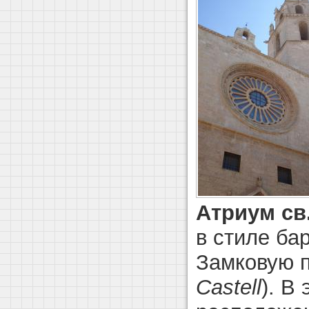
Атриум св
в стиле ба
Замковую 
Castell
). В