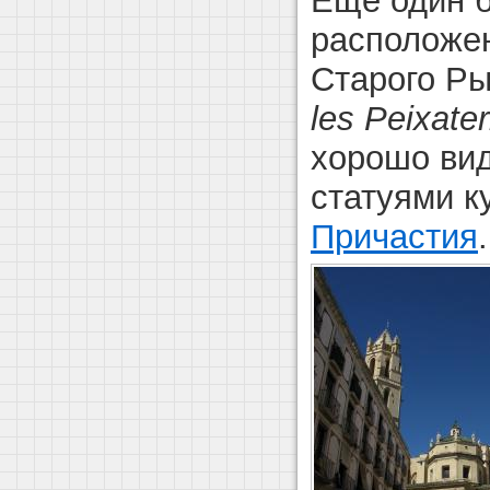
Еще один 
расположе
Старого Ры
les
Peixater
хорошо ви
статуями 
Причастия
.