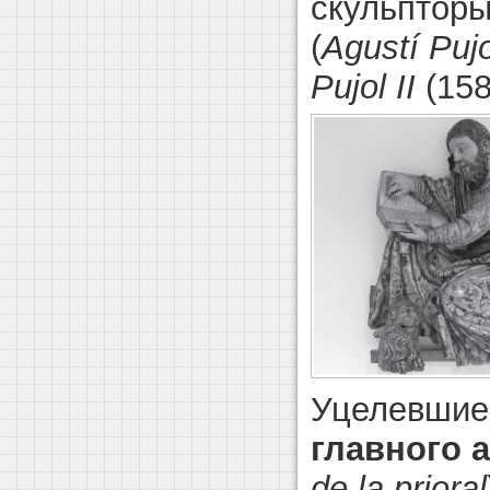
скульпторы
(
Agustí Puj
Pujol
II
(158
Уцелевшие
главного 
de la prioral