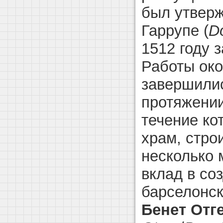
был утверж
Гаррупе (
D
1512 году 
Работы око
завершилис
протяжении
течение ко
храм, стро
несколько 
вклад в со
барселонск
Бенет Отг