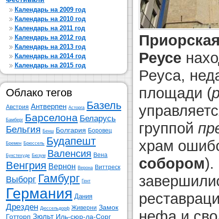
Календарь на 2009 год
Календарь на 2010 год
Календарь на 2011 год
Приорская
Календарь на 2012 год
Календарь на 2013 год
Реусе
нахо
Календарь на 2014 год
Календарь на 2015 год
Реуса, нед
площади (
p
Облако тегов
Базель
управляет
Антверпен
Австрия
Асторга
Барселона
Беларусь
Бамберг
группой
пр
Бельгия
Болгария
Боровец
Бенш
Будапешт
храм ошиб
Бремен
Брюссель
Валенсия
Вена
Букстехуде
Бюзум
собором
).
Венгрия
Вернон
Виттреск
Верона
Гамбург
завершили
Выборг
Гент
Германия
реставраци
Дания
Дрезден
Замок
Живерни
Дюссельдорф
нефа и свод
Зюльт
Готторп
Иль-сюр-ла-Сорг