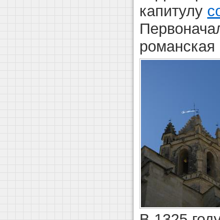
капитулу
с
Первоначал
романская 
В 1325 год