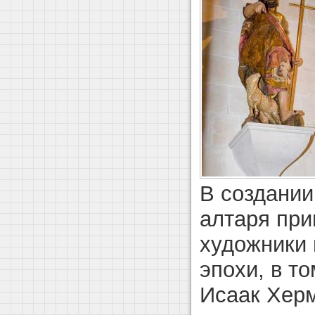
В создании
алтаря при
художники 
эпохи, в т
Исаак Херм