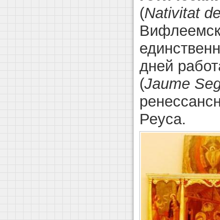
(
Nativitat d
Вифлеемск
единствен
дней работ
(
Jaume Seg
ренессансн
Реуса.