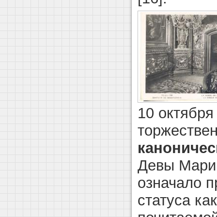
10 октября
торжестве
каноничес
Девы Мари
означало п
статуса ка