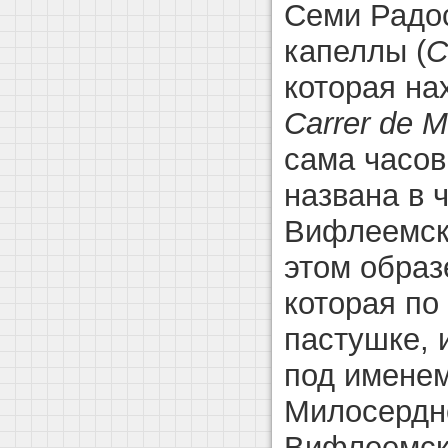
Семи Радо
капеллы (
C
которая на
Carrer de M
сама часов
названа в 
Вифлеемск
этом образ
которая по
пастушке, 
под имене
Милосердно
Вифлеемск