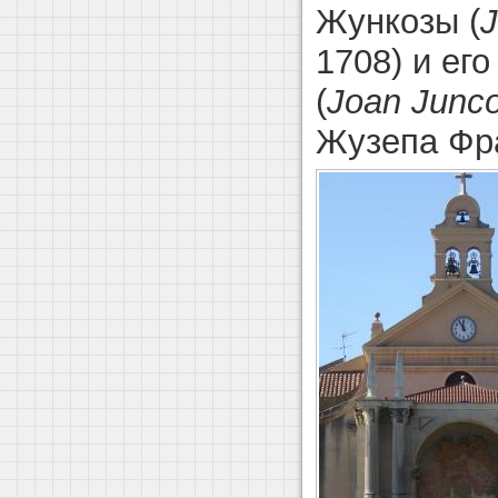
Жункозы (
1708) и ег
(
Joan Junc
Жузепа Фра