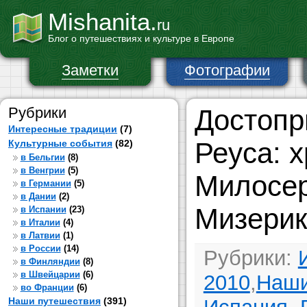
Mishanita.
ru
Блог о путешествиях и культуре в Европе
Заметки
Фотографии
Рубрики
Достопр
Интересные традиции
(7)
Реуса: 
Культурные события
(82)
в Бельгии
(8)
в Венгрии
(5)
Милосе
в Германии
(5)
в Дании
(2)
Мизерик
в Испании
(23)
в Италии
(4)
в Латвии
(1)
в России
(14)
Рубрики:
в Финляндии
(8)
в Швейцарии
(6)
2010
,
Наши
во Франции
(6)
Наши путешествия
(391)