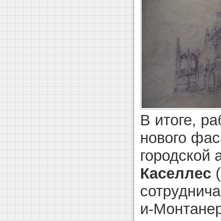
В итоге, р
нового фа
городской 
Каселлес
(
сотруднич
и-Монтанер