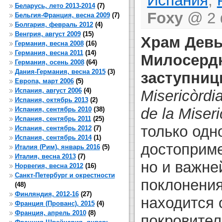
Испания
,
Беларусь, лето 2013-2014
(7)
Foxy
@ 2 
Бельгия-Франция, весна 2009
(7)
Болгария, февраль 2012
(4)
Венгрия, август 2009
(15)
Храм Дев
Германия, весна 2008
(16)
Германия, весна 2011
(14)
Милосердн
Германия, осень 2008
(64)
Дания-Германия, весна 2015
(3)
заступни
Европа, март 2006
(5)
Испания, август 2006
(4)
Misericòrdi
Испания, октябрь 2013
(2)
de la Miseri
Испания, сентябрь 2010
(38)
Испания, сентябрь 2011
(25)
только одн
Испания, сентябрь 2012
(7)
Испания, сентябрь 2014
(1)
достоприме
Италия (Рим), январь 2016
(5)
Италия, весна 2013
(7)
но и важн
Норвегия, весна 2012
(16)
Санкт-Петербург и окрестности
поклонения
(48)
Финляндия, 2012-16
(27)
находится 
Франция (Прованс), 2015
(4)
Франция, апрель 2010
(8)
покровите