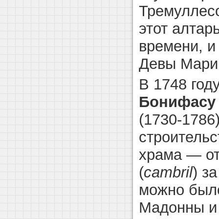
Тремуллесо
этот алтар
времени, и
Девы Мари
В 1748 год
Бонифасу
(1730-1786
строительс
храма — о
(
cambril
) з
можно было
Мадонны и 