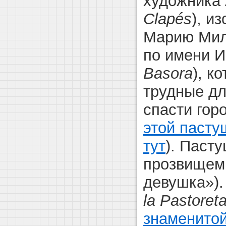
художника 
Clapés
), и
Марию Мил
по имени И
Basora
), к
трудные дл
спасти горо
этой пасту
тут
). Паст
прозвище
девушка»)
la Pastoret
знаменито