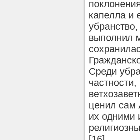
поклонени
капелла и 
убранство,
выполнил 
сохранилас
Гражданско
Среди убра
частности,
ветхозавет
ценил сам 
их одними 
религиозны
[16].