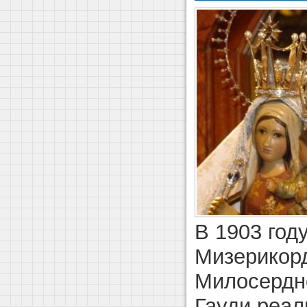
В 1903 год
Мизерикор
Милосердн
Гауди реал