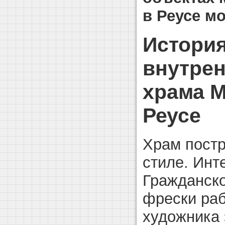
в Реусе м
История
внутрен
храма
М
Реусе
Храм постр
стиле. Инт
Гражданск
фрески раб
художника 