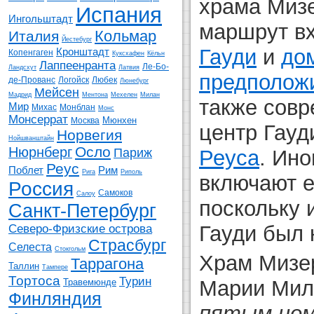
храма Мизе
Испания
Ингольштадт
маршрут в
Кольмар
Италия
Йестебург
Гауди
и
дом
Кронштадт
Копенгаген
Куксхафен
Кёльн
Лаппеенранта
Ле-Бо-
Ландсхут
Латвия
предполож
де-Прованс
Логойск
Любек
Люнебург
Мейсен
Мадрид
Ментона
Мехелен
Милан
также сов
Мир
Михас
Монблан
Монс
Монсеррат
Мюнхен
Москва
центр Гауд
Норвегия
Нойшванштайн
Осло
Нюрнберг
Реуса
. Ино
Париж
Реус
Поблет
Рим
Рига
Риполь
включают 
Россия
Самоков
Салоу
поскольку 
Санкт-Петербург
Гауди был 
Северо-Фризские острова
Страсбург
Селеста
Стокгольм
Храм Мизе
Таррагона
Таллин
Тампере
Тортоса
Турин
Марии Мил
Травемюнде
Финляндия
пятым но