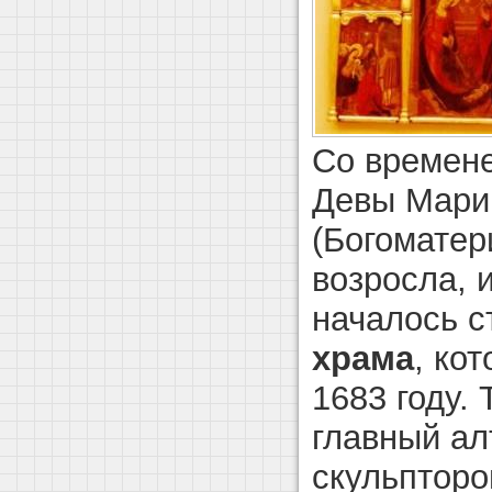
Со времене
Девы Мари
(Богоматер
возросла, 
началось с
храма
, ко
1683 году.
главный ал
скульптор