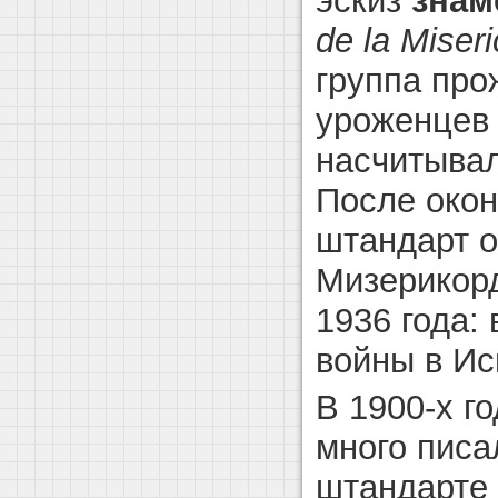
эскиз
знам
de la Miseri
группа про
уроженцев 
насчитывал
После окон
штандарт о
Мизерикорд
1936 года:
войны в Ис
В 1900-х г
много писа
штандарте 