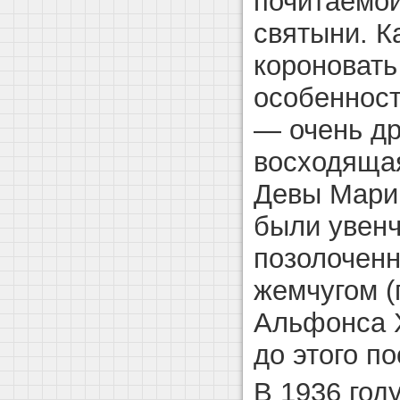
почитаемой
святыни. К
короновать
особеннос
— очень др
восходящая
Девы Мари
были увенч
позолоченн
жемчугом (
Альфонса X
до этого по
В 1936 год