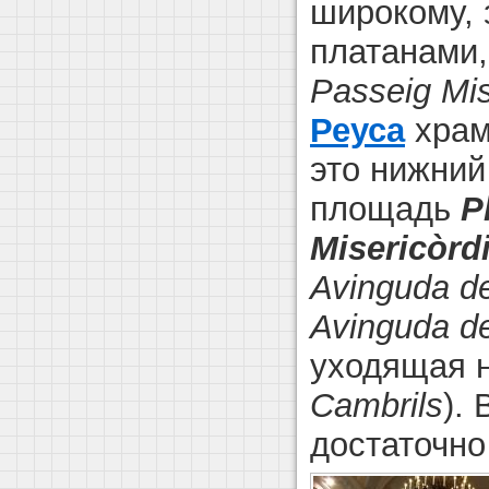
широкому,
платанами,
Passeig Mis
Реуса
храм
это нижний
площадь
P
Misericòrd
Avinguda de
Avinguda de
уходящая 
Cambrils
).
достаточно