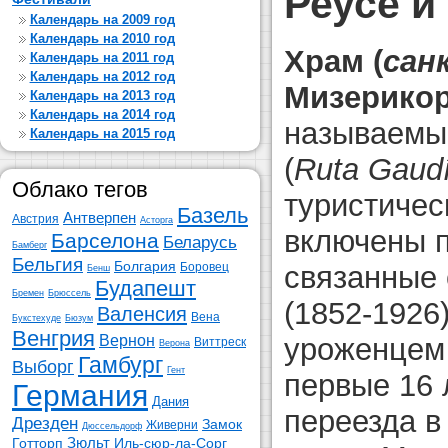
Реусе и
Календарь на 2009 год
Календарь на 2010 год
Храм (
сан
Календарь на 2011 год
Календарь на 2012 год
Мизерико
Календарь на 2013 год
Календарь на 2014 год
называем
Календарь на 2015 год
(
Ruta Gaud
Облако тегов
туристичес
Базель
Антверпен
Австрия
Асторга
включены 
Барселона
Беларусь
Бамберг
Бельгия
Болгария
связанные
Боровец
Бенш
Будапешт
Бремен
Брюссель
(1852-1926
Валенсия
Вена
Букстехуде
Бюзум
Венгрия
Вернон
уроженцем
Виттреск
Верона
Гамбург
Выборг
Гент
первые 16 
Германия
Дания
переезда 
Дрезден
Замок
Живерни
Дюссельдорф
Зюльт
Готторп
Иль-сюр-ла-Сорг