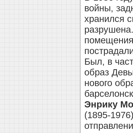
войны, зад
хранился с
разрушена
помещения
пострадали
Был, в час
образ Дев
нового обр
барселонск
Энрику М
(1895-1976
отправлени