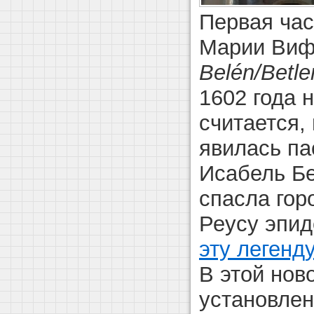
Первая час
Марии Виф
Belén/
Betl
1602 года н
считается,
явилась па
Исабель Бе
спасла гор
Реусу эпид
эту легенд
В этой нов
установле