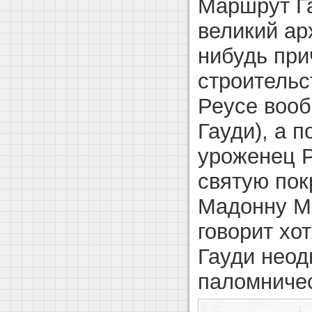
Маршрут Га
великий ар
нибудь при
строительс
Реусе вооб
Гауди), а п
уроженец Р
святую пок
Мадонну М
говорит хо
Гауди неод
паломничес