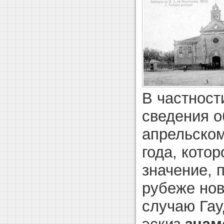
В частност
сведения о
апрельском
года, кото
значение, 
рубеже нов
случаю Гау