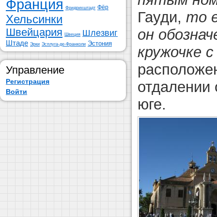
Франция
Фёр
Фридрихштадт
Гауди,
то 
Хельсинки
он обознач
Швейцария
Шлезвиг
Швеция
Штаде
Эстония
Эрки
Эсплуга-де-Франколи
кружочке с
расположен
Управление
Регистрация
отдалении 
Войти
юге.