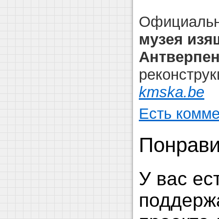
Официаль
музея изя
Антверпе
реконструк
kmska.be
Есть комме
Понрави
У вас ес
поддерж