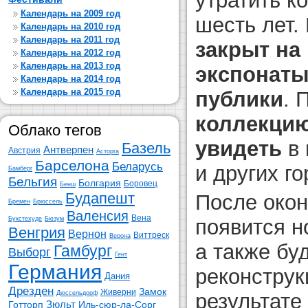
утратить ко
Календарь на 2009 год
шесть лет.
Календарь на 2010 год
Календарь на 2011 год
закрыт на
Календарь на 2012 год
Календарь на 2013 год
экспонаты
Календарь на 2014 год
Календарь на 2015 год
публики
. 
коллекцию
Облако тегов
увидеть
в 
Базель
Антверпен
Австрия
Асторга
Барселона
Беларусь
и других г
Бамберг
Бельгия
Болгария
Боровец
Бенш
Будапешт
После окон
Бремен
Брюссель
Валенсия
Вена
Букстехуде
Бюзум
появится н
Венгрия
Вернон
Виттреск
Верона
а также бу
Гамбург
Выборг
Гент
Германия
реконструк
Дания
Дрезден
Замок
Живерни
Дюссельдорф
результате
Зюльт
Готторп
Иль-сюр-ла-Сорг