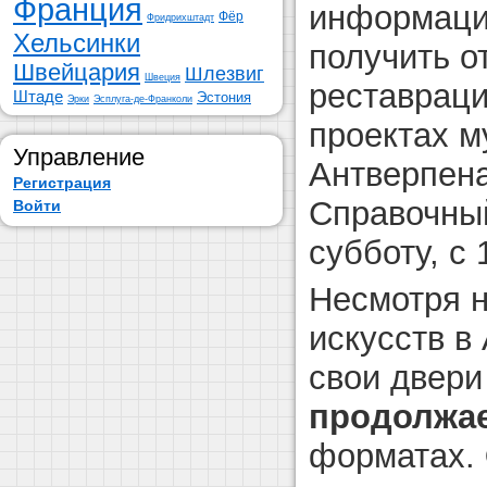
Франция
информаци
Фёр
Фридрихштадт
Хельсинки
получить о
Швейцария
Шлезвиг
Швеция
реставраци
Штаде
Эстония
Эрки
Эсплуга-де-Франколи
проектах м
Управление
Антверпена
Регистрация
Справочный
Войти
субботу, с 
Несмотря н
искусств в
свои двери
продолжае
форматах.