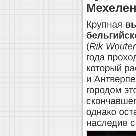
Мехеле
Крупная
вы
бельгийск
(
Rik Wouter
года прохо
который р
и Антверпе
городом эт
скончавшег
однако ост
наследие с