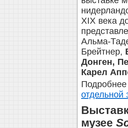
выставке м
нидерландс
XIX века д
представле
Альма-Таде
Брейтнер,
Донген, П
Карел Апп
Подробнее 
отдельной 
Выставк
музее
S