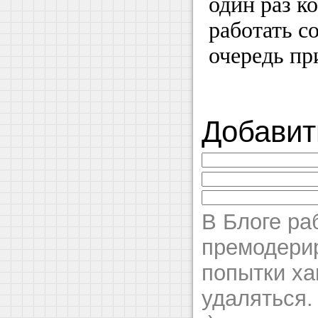
один раз к
работать с
очередь пр
Добавит
В Блоге ра
премодерир
попытки ха
удаляться.