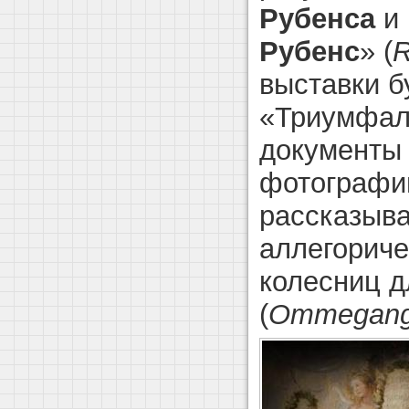
Рубенса
и 
Рубенс
» (
R
выставки б
«Триумфал
документы 
фотографии
рассказыв
аллегорич
колесниц д
(
Ommegan