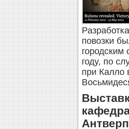
Разработка
повозки бы
городским 
году, по с
при Калло 
Восьмидес
Выставк
кафедра
Антверп