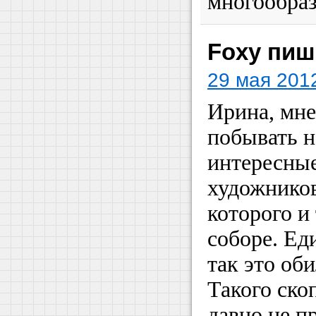
многообраз
Foxy пиш
29 мая 2012
Ирина, мне
побывать н
интересны
художнико
которого и
соборе. Ед
так это об
Такого ско
давно не 