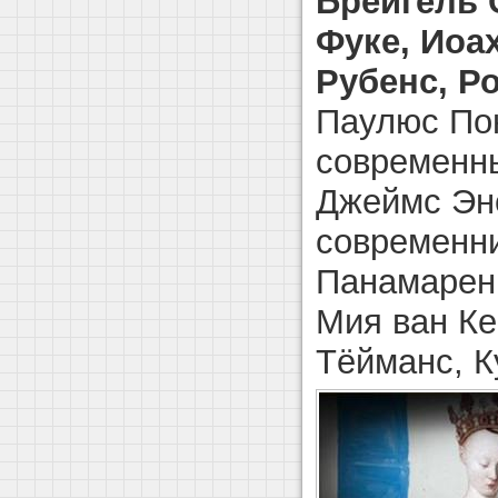
Брейгель 
Фуке, Иоа
Рубенс, Р
Паулюс Пон
современны
Джеймс Энс
современни
Панамаренк
Мия ван Ке
Тёйманс, К