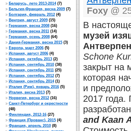
Антверпе
Беларусь, лето 2013-2014
(7)
Foxy
@ 25 
Бельгия-Франция, весна 2009
(7)
Болгария, февраль 2012
(4)
Венгрия, август 2009
(15)
В настоящ
Германия, весна 2008
(16)
Германия, весна 2011
(14)
музей изя
Германия, осень 2008
(64)
Дания-Германия, весна 2015
(3)
Антверпе
Европа, март 2006
(5)
Испания, август 2006
(4)
Schone Ku
Испания, октябрь 2013
(2)
закрыт на 
Испания, сентябрь 2010
(38)
Испания, сентябрь 2011
(25)
которая на
Испания, сентябрь 2012
(7)
Испания, сентябрь 2014
(1)
и предполо
Италия (Рим), январь 2016
(5)
Италия, весна 2013
(7)
2017 года.
Норвегия, весна 2012
(16)
Санкт-Петербург и окрестности
разработа
(48)
Финляндия, 2012-16
(27)
and
Kaan
A
Франция (Прованс), 2015
(4)
Франция, апрель 2010
(8)
Стоимость 