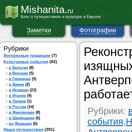
Mishanita.
ru
Блог о путешествиях и культуре в Европе
Заметки
Фотографии
Рубрики
Реконст
Интересные традиции
(7)
изящных
Культурные события
(82)
в Бельгии
(8)
в Венгрии
(5)
Антверп
в Германии
(5)
в Дании
(2)
работае
в Испании
(23)
в Италии
(4)
в Латвии
(1)
в России
(14)
Рубрики:
в Финляндии
(8)
в Швейцарии
(6)
события
,
Н
во Франции
(6)
Наши путешествия
(391)