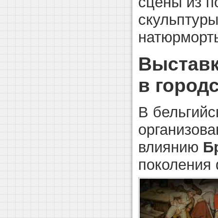
сцены из п
скульптуры
натюрморт
Выставк
в город
В бельгийс
организова
влиянию
Б
поколения 