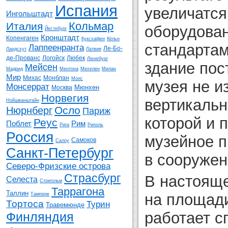
Испания
увеличатся
Ингольштадт
Кольмар
Италия
оборудова
Йестебург
Кронштадт
Копенгаген
Куксхафен
Кёльн
стандартам
Лаппеенранта
Ле-Бо-
Ландсхут
Латвия
де-Прованс
Логойск
Любек
Люнебург
здание пос
Мейсен
Мадрид
Ментона
Мехелен
Милан
Мир
Михас
Монблан
Монс
музея не и
Монсеррат
Мюнхен
Москва
Норвегия
вертикальн
Нойшванштайн
Осло
Нюрнберг
Париж
которой и 
Реус
Поблет
Рим
Рига
Риполь
Россия
музейное п
Самоков
Салоу
Санкт-Петербург
в сооружен
Северо-Фризские острова
Страсбург
В настояще
Селеста
Стокгольм
Таррагона
Таллин
на площад
Тампере
Тортоса
Турин
Травемюнде
работает 
Финляндия