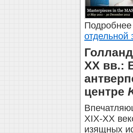
Подробнее 
отдельной 
Голланд
XX вв.:
антверп
центре
Впечатляю
XIX-XX век
изящных ис