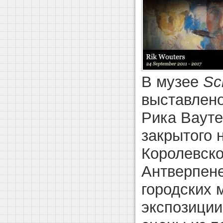
В музее
Sc
выставлено
Рика Вауте
закрытого 
Королевско
Антверпене
городских 
экспозиции