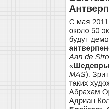
Антверп
С мая 2011
около 50 э
будут демо
антверпен
Aan de Str
«
Шедевры
MAS
). Зри
таких худо
Абрахам Ор
Адриан Ко