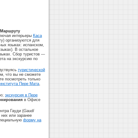
 Маршруту
ключая интерьеры
Каса
ту) организуются для
ных языках: испанском,
зыках). В остальное
языках. Сбор туристов —
ета на экскурсию по
одствуясь
туристической
м, что вы не сможете
те посмотреть только
института Пере Мата
,
ро;
экскурсия в Пере
онирования
в Офисе
нтра Гауди (
Gaudí
 них или заранее
специальную
форму на