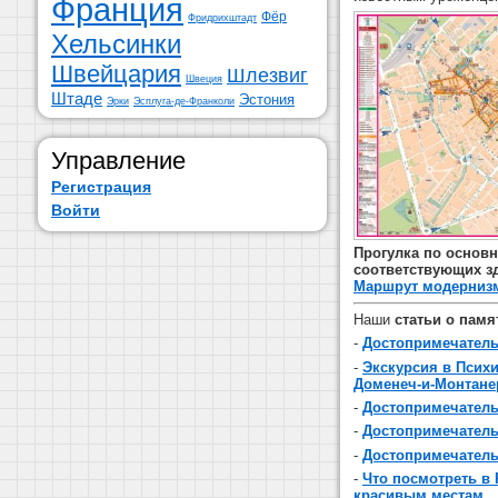
Франция
Фёр
Фридрихштадт
Хельсинки
Швейцария
Шлезвиг
Швеция
Штаде
Эстония
Эрки
Эсплуга-де-Франколи
Управление
Регистрация
Войти
Прогулка по основн
соответствующих зда
Маршрут модернизм
Наши
с
татьи о памя
-
Достопримечательн
-
Экскурсия в Психи
Доменеч-и-Монтане
-
Достопримечательн
-
Достопримечательн
-
Достопримечатель
-
Что посмотреть в
красивым местам