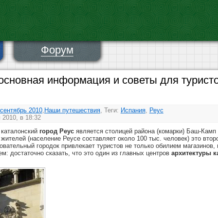
Форум
 основная информация и советы для туристо
 сентябрь 2010
,
Наши путешествия
, Теги:
Испания
,
Реус
2010, в 18:32
, каталонский
город Реус
является столицей района (комарки) Баш-Камп 
 жителей (население Реусе составляет около 100 тыс. человек) это втор
ровательный городок привлекает туристов не только обилием магазинов, 
м: достаточно сказать, что это один из главных центров
архитектуры
к