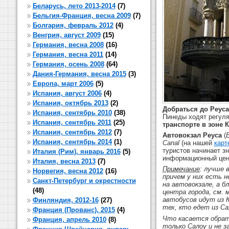
Беларусь, лето 2013-2014
(7)
Бельгия-Франция, весна 2009
(7)
Болгария, февраль 2012
(4)
Венгрия, август 2009
(15)
Германия, весна 2008
(16)
Германия, весна 2011
(14)
Германия, осень 2008
(64)
Дания-Германия, весна 2015
(3)
Европа, март 2006
(5)
Испания, август 2006
(4)
Испания, октябрь 2013
(2)
Добраться до Реуса
Испания, сентябрь 2010
(38)
Пинеды ходят регуляр
Испания, сентябрь 2011
(25)
транспорте в зоне 
Испания, сентябрь 2012
(7)
Автовокзал Реуса
(
Испания, сентябрь 2014
(1)
Canal
(на нашей
карт
туристов начинает з
Италия (Рим), январь 2016
(5)
информационный цент
Италия, весна 2013
(7)
Примечание
: лучше 
Норвегия, весна 2012
(16)
причем у них есть н
Санкт-Петербург и окрестности
на автовокзале, а б
(48)
центра города, см.
автобусов идут из К
Финляндия, 2012-16
(27)
тех, кто едет из Са
Франция (Прованс), 2015
(4)
Что касается обрат
Франция, апрель 2010
(8)
только Салоу и не 