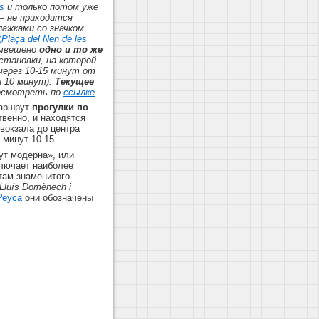
s
и только потом уже
— не приходится
ажками со значком
(
Plaça del Nen de les
 вывешено
одно и то же
остановки, на которой
через 10-15 минут от
и 10 минут).
Текущее
посмотреть по
ссылке
.
маршрут
прогулки по
твенно, и находятся
вокзала до центра
 минут 10-15.
ут модерна», или
ключает наиболее
там знаменитого
Lluís Domènech i
Реуса
они обозначены