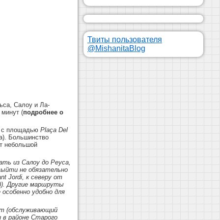
Твиты пользователя
@MishanitaBlog
ьса, Салоу и Ла-
 минут (
подробнее о
ом с площадью
Plaça
Del
а). Большинство
ет небольшой
ать из Салоу до Реуса,
 выйти не обязательно
t Jordi, к северу от
)). Другие маршруты
 особенно удобно для
ут (обслуживающий
и в районе Старого