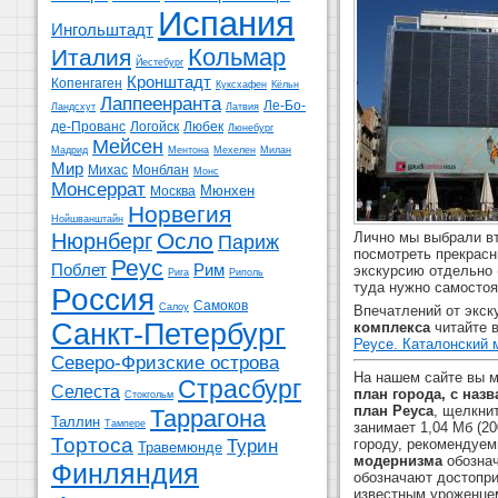
Испания
Ингольштадт
Кольмар
Италия
Йестебург
Кронштадт
Копенгаген
Куксхафен
Кёльн
Лаппеенранта
Ле-Бо-
Ландсхут
Латвия
де-Прованс
Логойск
Любек
Люнебург
Мейсен
Мадрид
Ментона
Мехелен
Милан
Мир
Михас
Монблан
Монс
Монсеррат
Мюнхен
Москва
Норвегия
Нойшванштайн
Осло
Лично мы выбрали в
Нюрнберг
Париж
посмотреть прекрас
Реус
Поблет
Рим
экскурсию отдельно 
Рига
Риполь
туда нужно самостоя
Россия
Самоков
Салоу
Впечатлений от экску
Санкт-Петербург
комплекса
читайте в
Реусе. Каталонский 
Северо-Фризские острова
На нашем сайте вы 
Страсбург
Селеста
план города, с наз
Стокгольм
план Реуса
, щелкни
Таррагона
Таллин
Тампере
занимает 1,04 Мб (2
Тортоса
Турин
городу, рекомендуе
Травемюнде
модернизма
обознач
Финляндия
обозначают достопри
известным уроженцем