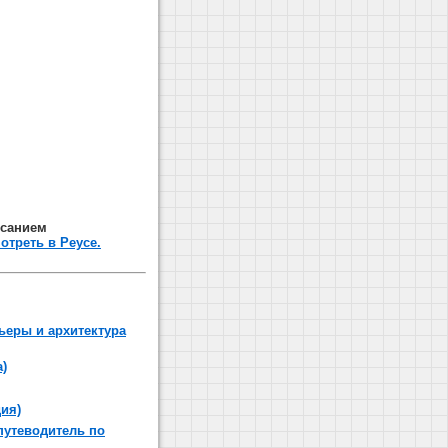
исанием
отреть в Реусе.
ьеры и архитектура
)
ия)
путеводитель по