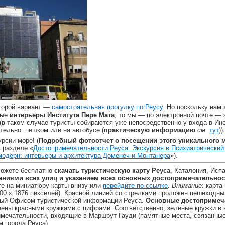
торой вариант —
самостоятельная прогулку по Реусу
. Но поскольку нам
ные
интерьеры Института Пере Мата
, то мы — по электронной почте — 
(в таком случае туристы собираются уже непосредственно у входа в Инс
тельно: пешком или на автобусе (
практическую информацию
см.
тут
)).
рсии море! (
Подробный фотоотчет о посещении этого уникального 
 разделе «
Достопримечательности Реуса. Экскурсия в Психиатрический
модерн: интерьеры и архитектура Доменеч-и-Монтанера
»).
можете бесплатно
скачать туристическую карту Реуса
, Каталония, Исп
ваниями всех улиц и указанием всех основных достопримечательнос
те на миниатюру карты внизу или
перейдите по ссылке
.
Внимание
: карта
000 x 1876 пикселей). Красной линией со стрелками проложен пешеходн
мый Офисом туристической информации Реуса.
Основные достопримеч
ены красными кружками с цифрами. Соответственно, зелёные кружки в 
мечательности, входящие в Маршрут Гауди (памятные места, связанны
 города Реуса).