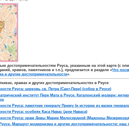
ым достопримечательностям Реуса, указанным на этой карте (с оп
ний, храмов, памятников и т.п.), предлагается в разделе «
Что посм
а и другие достопримечательности
»
.
тниках, храмах и других достопримечательностях в Реусе
:
ости Реуса: церковь св. Петра (Сант-Пере) (собор в Реусе)
атрический институт Пере Мата в Реусе. Каталонский модерн: интер
ра
ости Реуса: памятник генералу Приму (и истории из жизни генерала
ости Реуса: особняк Каса Навас (дом Наваса)
ности Реуса: храм Девы Марии Милосердной (Мадонны Мизерикорд
 Реусе. Маршрут модернизма и другие достопримечательности: наш 