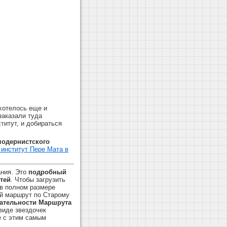
 хотелось еще и
заказали туда
титут, и добираться
модернистского
 институт Пере Мата в
ания. Это
подробный
тей
. Чтобы загрузить
 в полном размере
ый маршрут по Старому
ательности Маршрута
виде звездочек
е с этим самым