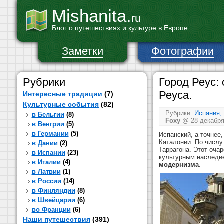
Mishanita.
ru
Блог о путешествиях и культуре в Европе
Заметки
Фотографии
Рубрики
Город Реус:
Реуса.
Интересные традиции
(7)
Культурные события
(82)
Рубрики:
Испания,
в Бельгии
(8)
Foxy
@ 28 декабря 
в Венгрии
(5)
в Германии
(5)
Испанский, а точнее
Каталонии. По числу
в Дании
(2)
Таррагона. Этот оча
в Испании
(23)
культурным наследие
в Италии
(4)
модернизма
.
в Латвии
(1)
в России
(14)
в Финляндии
(8)
в Швейцарии
(6)
во Франции
(6)
Наши путешествия
(391)