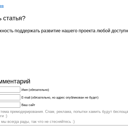
ев
 статья?
жность поддержать развитие нашего проекта любой доступн
мментарий
Имя (обязательно)
E-mail (обязательно, но адрес опубликован не будет)
Ваш сайт
стема премодерирования. Спам, реклама, попытки хамить будут беспоща
и :)
мы всегда рады, так что не стесняйтесь :)