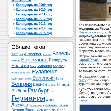
Календарь на 2009 год
Календарь на 2010 год
Календарь на 2011 год
Календарь на 2012 год
Календарь на 2013 год
Как познакомиться с
Календарь на 2014 год
модернизма Реуса
(
Навас
и
института П
Календарь на 2015 год
индивидуальных ту
каталонском, англий
время года экскурси
Облако тегов
непосредственно на
Маршруту модернизма
Базель
Антверпен
Австрия
Асторга
Второй вариант —
о
Барселона
Беларусь
картой Реуса
и специ
Бамберг
осмотреть некоторые
Бельгия
Болгария
Боровец
Бенш
интерьеры каких-то
Будапешт
то можно заказать о
Бремен
Брюссель
Что касается цен на 
Валенсия
Вена
Букстехуде
Бюзум
Мату
стоила 5 евро.
Венгрия
туристической инфор
Вернон
Виттреск
Верона
Гамбург
Туристический офи
Выборг
Гент
Centre
), по адресу
Pl
Германия
связаться с сотрудн
Дания
сайте
.
Дрезден
Замок
Живерни
Дюссельдорф
Зюльт
Готторп
Иль-сюр-ла-Сорг