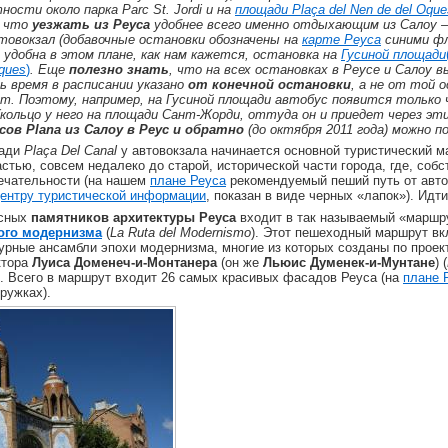
тности около парка
Parc St. Jordi и на
площади
Plaça del Nen de del Oque
к что
уезжать из Реуса
удобнее всего именно отдыхающим из Салоу 
товокзал (добавочные остановки обозначены на
карте Реуса
синими фл
 удобна в этом плане, как нам кажется, остановка на
Гусиной площади
Oques
)
. Еще
полезно знать
, что на всех остановках в Реусе и Салоу
ь время в расписании указано
от конечной остановки
, а не от той 
ит. Поэтому, например, на Гусиной площади автобус появится только 
(кольцо у него на площади Сант-Жорди, оттуда он и приедет через эт
ов Plana из Салоу в Реус и обратно
(до октября 2011 года) можно 
щади
Plaça
Del Canal
у автовокзала начинается основной туристический 
астью, совсем недалеко до старой, исторической части города, где, собс
ечательности (на нашем
плане Реуса
рекомендуемый пеший путь от авто
ентру туристической информации
, показан в виде черных «лапок»). Идти
есных
памятников архитектуры Реуса
входит в так называемый «маршр
ого модернизма
(
La Ruta del Modernismo
). Этот пешеходный маршрут в
урные ансамбли эпохи модернизма, многие из которых созданы по проек
ктора
Луиса Доменеч-и-Монтанера
(он же
Льюис Думенек-и-Мунтане
) (
3). Всего в маршрут входит 26 самых красивых фасадов Реуса (на
плане 
ружках).