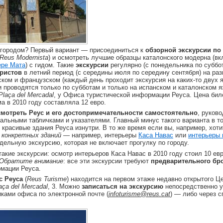
 городом? Первый вариант — присоединиться к
обзорной экскурсии по
Reus Modernista
) и осмотреть лучшие образцы каталонского модерна (в
ере Мата
) с гидом. Такие
экскурсии
регулярно (с понедельника по суббо
ристов
в летний период (с середины июля по середину сентября) на раз
ском и французском (каждый день проходит экскурсия на каких-то двух я
и проводятся только по субботам и только на испанском и каталонском 
Plaça del Mercadal
, у Офиса туристической информации Реуса. Цена бил
 в 2010 году составляла 12 евро.
смотреть Реус и его достопримечательности самостоятельно
, руков
альными табличками и указателями. Главный минус такого варианта в то
 красивые здания Реуса изнутри. В то же время если вы, например, хоти
 конкретных зданий
— например, интерьеры
Каса Навас
или
интерьеры 
тдельную экскурсию, которая не включает прогулку по городу.
такие экскурсии: осмотр интерьеров Каса Навас в 2010 году стоил 10 ев
Обратите внимание
: все эти экскурсии требуют
предварительного бр
мации Реуса.
с Реуса
(
Reus Turisme
) находится на первом этаже недавно открытого Це
aça del Mercadal
, 3. Можно
записаться на экскурсию
непосредственно у
иками офиса по электронной почте (
infoturisme@reus.cat
) — либо через 