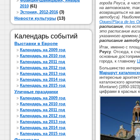
Франция-Швейцария, январь
города Реуса, в час
2010
(61)
на автовокзале, та
Эстония, 2012-2016
(3)
возвращаться на ав
автобуса).
Наиболее
Новости культуры
(13)
Oques
/
Plaça de les 
расписание
, то ест
это расписание вис
Календарь событий
указанного времени 
расписание автобус
Выставки в Европе
Итак, именно с пло
Календарь на 2009 год
Реусу
. Отсюда, к сч
Календарь на 2010 год
основные достоприм
города, к главному
Ц
Календарь на 2011 год
Календарь на 2012 год
Большинство интер
Маршрут каталонск
Календарь на 2013 год
интересные архитект
Календарь на 2014 год
каталонского архите
Календарь на 2015 год
Montaner
) (1850-192
цифрами в красных к
Уличные праздники
Календарь на 2009 год
Календарь на 2010 год
Календарь на 2011 год
Календарь на 2012 год
Календарь на 2013 год
Календарь на 2014 год
Календарь на 2015 год
Фестивали