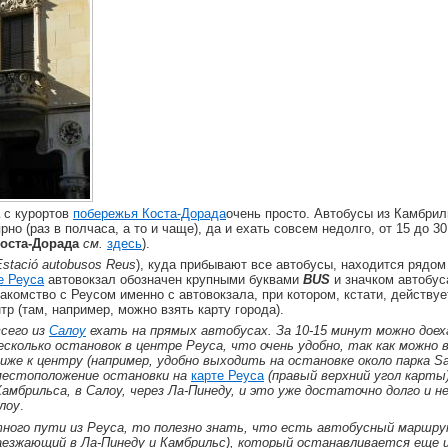
с курортов
побережья Коста-Дорада
очень просто. Автобусы из Камбрил
но (раз в полчаса, а то и чаще), да и ехать совсем недолго, от 15 до 30
Коста-Дорада
см.
здесь
).
Estació autobusos Reus
), куда прибывают все автобусы, находится ряд
е Реуса
автовокзал обозначен крупными буквами
BUS
и значком автобус
накомство с Реусом именно с автовокзала, при котором, кстати, действу
р (там, например, можно взять карту города).
всего из
Салоу
ехать на прямых автобусах. За 10-15 минут можно доех
есколько остановок в центре Реуса, что очень удобно, так как можно
лиже к центру (например, удобно выходить на остановке около парка San
 местоположение остановки на
карте Реуса
(правый верхний угол карты
амбрильса, в Салоу, через Ла-Пинеду, и это уже достаточно долго и не
лоу
.
ного пути из Реуса, то полезно знать, что есть автобусный маршр
заезжающий в Ла-Пинеду и Камбрильс), который останавливается еще 