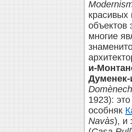
Modernis
красивых 
объектов 
многие яв
знаменито
архитект
и-Монта
Думенек-
Domènech 
1923): эт
особняк
К
Navàs
), и
(
Casa Rull