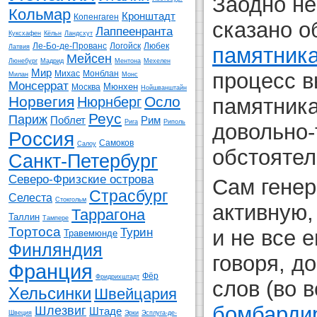
Заодно не
Кольмар
Кронштадт
Копенгаген
сказано 
Лаппеенранта
Куксхафен
Кёльн
Ландсхут
Ле-Бо-де-Прованс
Логойск
Любек
Латвия
памятник
Мейсен
Люнебург
Мадрид
Ментона
Мехелен
Мир
процесс в
Михас
Монблан
Милан
Монс
Монсеррат
Мюнхен
Москва
Нойшванштайн
Норвегия
Осло
Нюрнберг
памятник
Реус
Париж
Поблет
Рим
Рига
Риполь
довольно-
Россия
Самоков
Салоу
обстоятел
Санкт-Петербург
Северо-Фризские острова
Сам гене
Страсбург
Селеста
Стокгольм
активную,
Таррагона
Таллин
Тампере
Тортоса
Турин
и не все е
Травемюнде
Финляндия
говоря, д
Франция
Фёр
Фридрихштадт
слов (во 
Хельсинки
Швейцария
бомбарди
Шлезвиг
Штаде
Швеция
Эрки
Эсплуга-де-