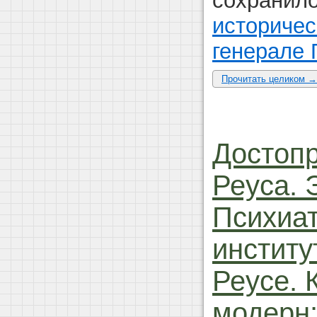
сохранил
историчес
генерале
Прочитать целиком →
Достоп
Реуса. 
Психиа
институ
Реусе. 
модерн: