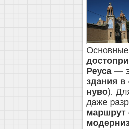
Основные
достопри
Реуса
— э
здания в
нуво
). Дл
даже раз
маршрут 
модерни