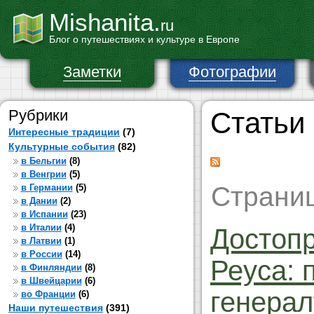
Mishanita.
ru
Блог о путешествиях и культуре в Европе
Заметки
Фотографии
Рубрики
Статьи
Интересные традиции
(7)
Культурные события
(82)
в Бельгии
(8)
в Венгрии
(5)
Страниц
в Германии
(5)
в Дании
(2)
в Испании
(23)
в Италии
(4)
Достоп
в Латвии
(1)
в России
(14)
Реуса: 
в Финляндии
(8)
в Швейцарии
(6)
генерал
во Франции
(6)
Наши путешествия
(391)