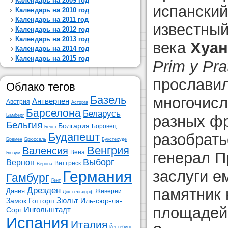
Календарь на 2009 год
испанский
Календарь на 2010 год
Календарь на 2011 год
известный
Календарь на 2012 год
Календарь на 2013 год
века
Хуан
Календарь на 2014 год
Календарь на 2015 год
Prim y Pra
прослави
Облако тегов
Базель
многочис
Антверпен
Австрия
Асторга
Барселона
Беларусь
Бамберг
разных ф
Бельгия
Болгария
Боровец
Бенш
Будапешт
разобрать
Бремен
Брюссель
Букстехуде
Венгрия
Валенсия
Вена
генерал П
Бюзум
Выборг
Вернон
Виттреск
Верона
заслуги е
Германия
Гамбург
Гент
Дрезден
памятник 
Дания
Живерни
Дюссельдорф
Зюльт
Замок Готторп
Иль-сюр-ла-
площадей 
Ингольштадт
Сорг
Испания
Италия
Йестебург