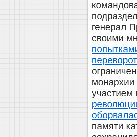
командов
подраздел
генерал П
своими м
попыткам
переворо
ограничен
монархии 
участием
революци
оборвалас
памяти ка