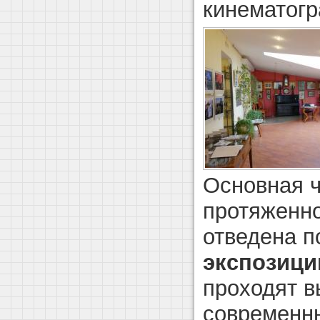
кинематогр
Основная ч
протяженн
отведена 
экспозици
проходят в
современн