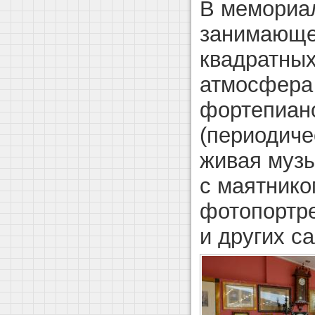
В мемориал
занимающе
квадратных
атмосфера 
фортепиан
(периодиче
живая музы
с маятнико
фотопортре
и других с