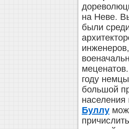
дореволюци
на Неве. В
были сред
архитектор
инженеров,
военачальн
меценатов.
году немцы
большой пр
населения 
Буллу
мож
причислить