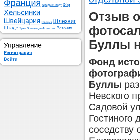
Франция
Фёр
Фридрихштадт
Хельсинки
Отзыв 
Швейцария
Шлезвиг
Швеция
фотосал
Штаде
Эстония
Эрки
Эсплуга-де-Франколи
Буллы н
Управление
Регистрация
Фонд исто
Войти
фотограф
Буллы
раз
Невского п
Садовой ул
Гостиного 
соседству 