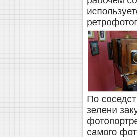
рабочем со
использует
ретрофотог
По соседс
зелени зак
фотопортр
самого фот