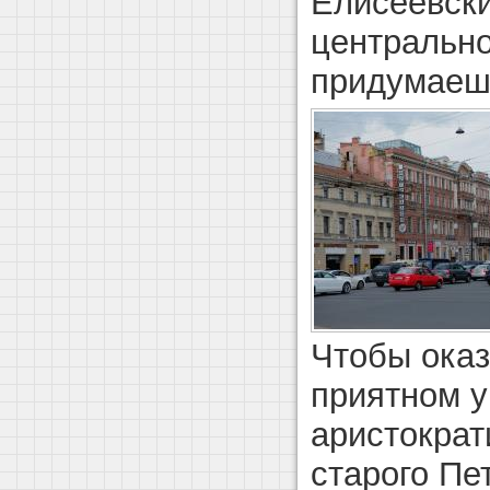
Елисеевски
центрально
придумаеш
Чтобы оказ
приятном у
аристокра
старого Пе