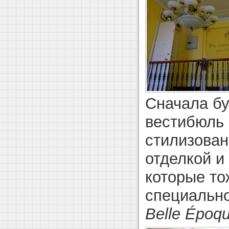
Сначала б
вестибюль 
стилизован
отделкой и
которые то
специально
Belle Époq