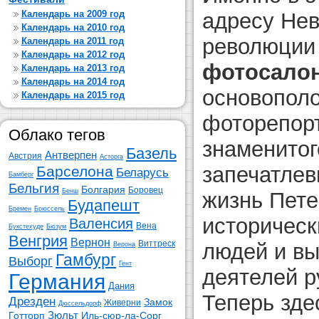
адресу Нев
Календарь на 2009 год
Календарь на 2010 год
революции
Календарь на 2011 год
Календарь на 2012 год
фотосало
Календарь на 2013 год
Календарь на 2014 год
основопол
Календарь на 2015 год
фоторепорт
Облако тегов
знаменитог
Базель
Антверпен
Австрия
Асторга
запечатле
Барселона
Беларусь
Бамберг
Бельгия
Болгария
Боровец
Бенш
жизнь Пете
Будапешт
Бремен
Брюссель
историческ
Валенсия
Вена
Букстехуде
Бюзум
Венгрия
Вернон
людей и в
Виттреск
Верона
Гамбург
Выборг
Гент
деятелей р
Германия
Дания
Теперь зде
Дрезден
Замок
Живерни
Дюссельдорф
Зюльт
Готторп
Иль-сюр-ла-Сорг