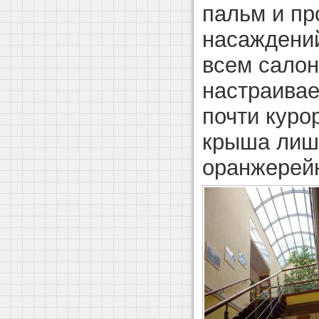
пальм и пр
насаждений
всем салоне
настраива
почти куро
крыша лиш
оранжерейн