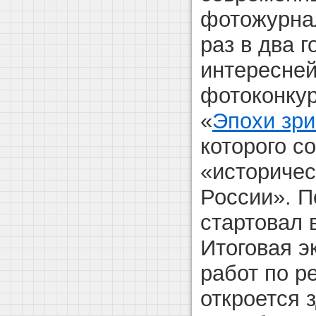
фотожурнал
раз в два 
интересне
фотоконку
«
Эпохи зр
которого с
«историчес
России». П
стартовал 
Итоговая э
работ по р
откроется 