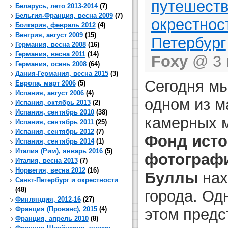
путешест
Беларусь, лето 2013-2014
(7)
Бельгия-Франция, весна 2009
(7)
окрестнос
Болгария, февраль 2012
(4)
Венгрия, август 2009
(15)
Петербург
Германия, весна 2008
(16)
Германия, весна 2011
(14)
Foxy
@ 3 и
Германия, осень 2008
(64)
Дания-Германия, весна 2015
(3)
Сегодня мы
Европа, март 2006
(5)
Испания, август 2006
(4)
одном из м
Испания, октябрь 2013
(2)
Испания, сентябрь 2010
(38)
камерных м
Испания, сентябрь 2011
(25)
Испания, сентябрь 2012
(7)
Фонд исто
Испания, сентябрь 2014
(1)
Италия (Рим), январь 2016
(5)
фотограф
Италия, весна 2013
(7)
Норвегия, весна 2012
(16)
Буллы
нах
Санкт-Петербург и окрестности
(48)
города. Одн
Финляндия, 2012-16
(27)
Франция (Прованс), 2015
(4)
этом предс
Франция, апрель 2010
(8)