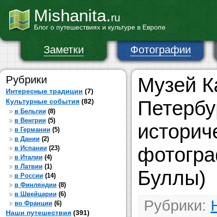
Mishanita.
ru
Блог о путешествиях и культуре в Европе
Заметки
Фотографии
Рубрики
Музей К
Интересные традиции
(7)
Петербу
Культурные события
(82)
в Бельгии
(8)
в Венгрии
(5)
историч
в Германии
(5)
в Дании
(2)
фотогра
в Испании
(23)
в Италии
(4)
в Латвии
(1)
Буллы)
в России
(14)
в Финляндии
(8)
в Швейцарии
(6)
Рубрики:
во Франции
(6)
Наши путешествия
(391)