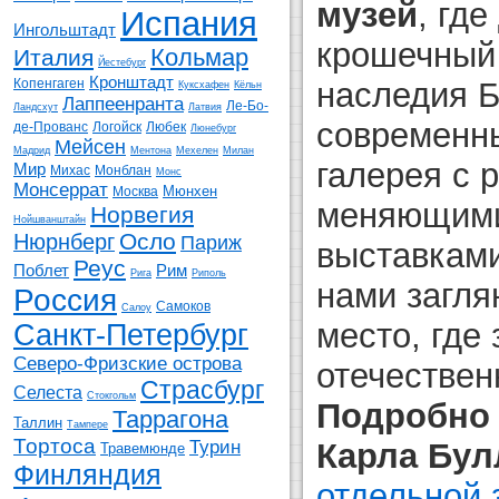
музей
, гд
Испания
Ингольштадт
крошечный 
Кольмар
Италия
Йестебург
Кронштадт
наследия Б
Копенгаген
Куксхафен
Кёльн
Лаппеенранта
Ле-Бо-
Ландсхут
Латвия
современ
де-Прованс
Логойск
Любек
Люнебург
Мейсен
Мадрид
Ментона
Мехелен
Милан
галерея с 
Мир
Михас
Монблан
Монс
Монсеррат
Мюнхен
Москва
меняющими
Норвегия
Нойшванштайн
Осло
Нюрнберг
Париж
выставками
Реус
Поблет
Рим
Рига
Риполь
нами загля
Россия
Самоков
Салоу
место, где
Санкт-Петербург
Северо-Фризские острова
отечествен
Страсбург
Селеста
Стокгольм
Подробно 
Таррагона
Таллин
Тампере
Тортоса
Турин
Карла Бу
Травемюнде
Финляндия
отдельной 