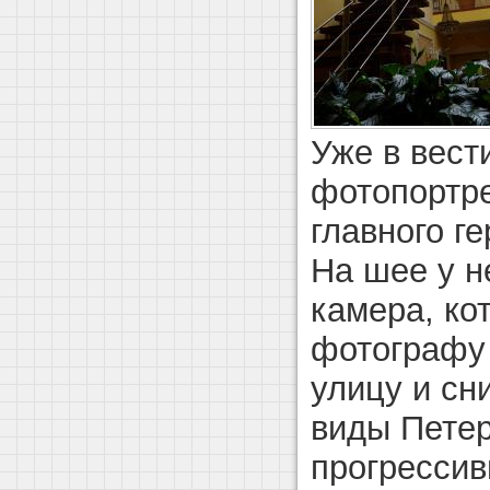
Уже в вест
фотопортре
главного г
На шее у н
камера, ко
фотографу 
улицу и сн
виды Пете
прогрессив