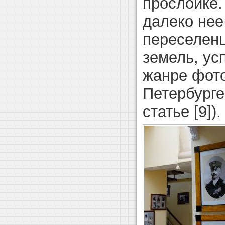
прослойке.
далеко не
переселен
земель, ус
жанре фот
Петербурге
статье [9]).