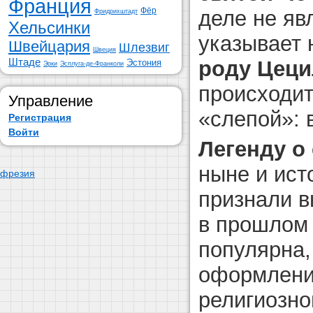
Франция
Фёр
деле не яв
Фридрихштадт
Хельсинки
указывает 
Швейцария
Шлезвиг
Швеция
Штаде
роду Цец
Эстония
Эрки
Эсплуга-де-Франколи
происходит
Управление
«слепой»: 
Регистрация
Войти
Легенду о
ныне и ист
фрезия
признали в
в прошлом 
популярна,
оформлении
религиозно