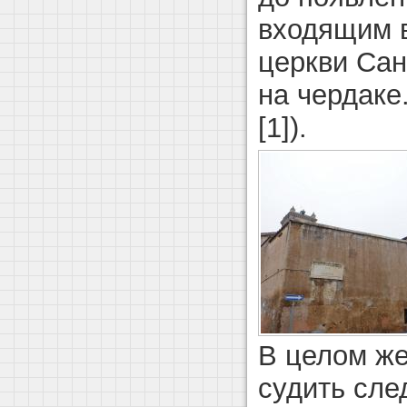
входящим в
церкви Сан
на чердаке
[1]).
В целом же
судить сле