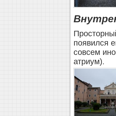
Внутре
Просторный
появился е
совсем ино
атриум).