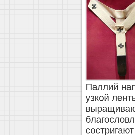
Паллий нап
узкой лент
выращивают
благословл
состригают