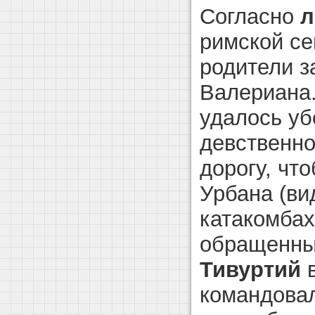
Согласно
л
римской се
родители з
Валериана.
удалось уб
девственно
дорогу, чт
Урбана (ви
катакомбах
обращенны
Тивуртий
в
командовал