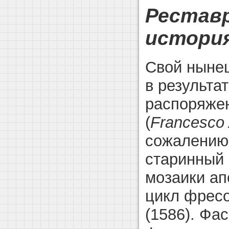
Реставр
история
Свой нынеш
в результа
распоряже
(
Francesco
сожалению,
старинный 
мозаики ап
цикл фрес
(1586). Фа