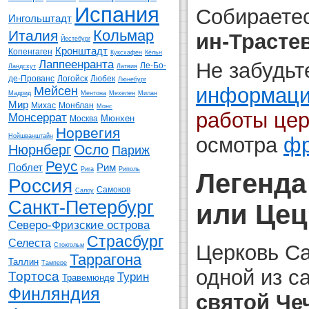
Испания
Собираете
Ингольштадт
Кольмар
Италия
ин-Трасте
Йестебург
Кронштадт
Копенгаген
Куксхафен
Кёльн
Лаппеенранта
Не забудьт
Ле-Бо-
Ландсхут
Латвия
де-Прованс
Логойск
Любек
Люнебург
информацие
Мейсен
Мадрид
Ментона
Мехелен
Милан
Мир
Михас
Монблан
Монс
работы цер
Монсеррат
Мюнхен
Москва
Норвегия
Нойшванштайн
осмотра
фр
Осло
Нюрнберг
Париж
Реус
Поблет
Рим
Рига
Риполь
Легенда
Россия
Самоков
Салоу
Санкт-Петербург
или Цец
Северо-Фризские острова
Страсбург
Селеста
Церковь Са
Стокгольм
Таррагона
Таллин
Тампере
одной из с
Тортоса
Турин
Травемюнде
Финляндия
святой Че