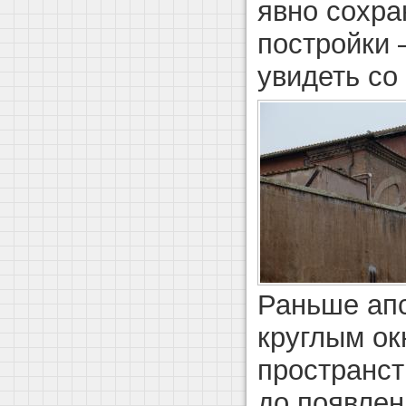
явно сохра
постройки 
увидеть со
Раньше апс
круглым ок
пространст
до появлен