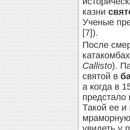
историческ
казни
свят
Ученые пред
[7]).
После смер
катакомбах
Callisto
). П
святой в
б
а когда в 
предстало 
Такой ее и
мраморную 
увидеть у 