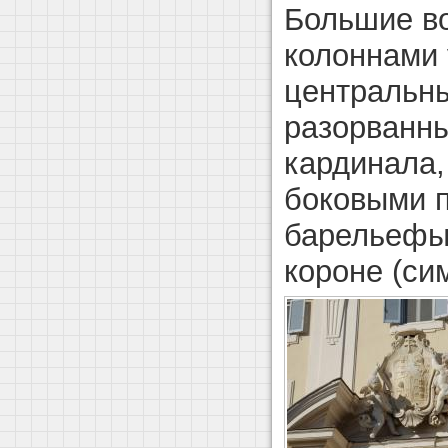
Большие во
колоннами 
центральн
разорванны
кардинала,
боковыми 
барельефы
короне (си