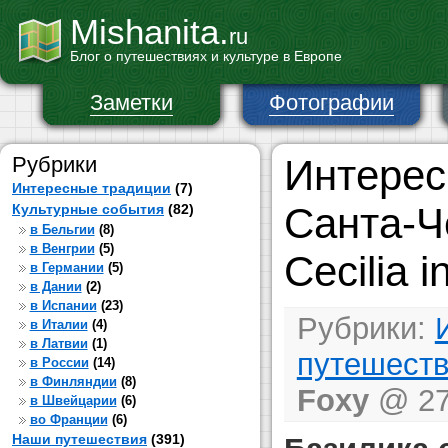
Mishanita.
ru
Блог о путешествиях и культуре в Европе
Заметки
Фотографии
Рубрики
Интерес
Интересные традиции
(7)
Санта-Ч
Культурные события
(82)
в Бельгии
(8)
в Венгрии
(5)
Cecilia i
в Германии
(5)
в Дании
(2)
в Испании
(23)
Рубрики:
в Италии
(4)
в Латвии
(1)
путешест
в России
(14)
в Финляндии
(8)
Foxy
@ 27 
в Швейцарии
(6)
во Франции
(6)
Наши путешествия
(391)