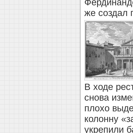
Фердинандо
же создал
В ходе рес
снова изме
плохо выде
колонну «з
укрепили 