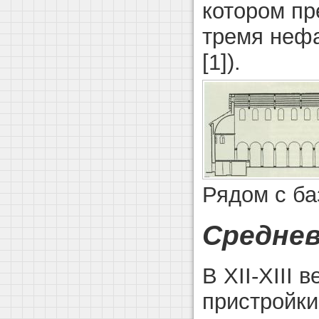
котором пр
тремя нефа
[1]).
Рядом с ба
Средне
В XII-XIII
пристройки.