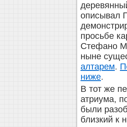
деревянный
описывал П
демонстрир
просьбе ка
Стефано Ма
ныне сущ
алтарем
.
П
ниже
.
В тот же п
атриума, п
были разо
близкий к 