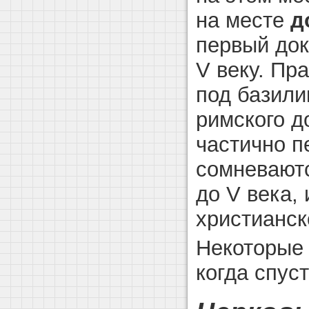
на месте
д
первый док
V веку. Пр
под базили
римского д
частично п
сомневаютс
до V века,
христианско
Некоторые 
когда спус