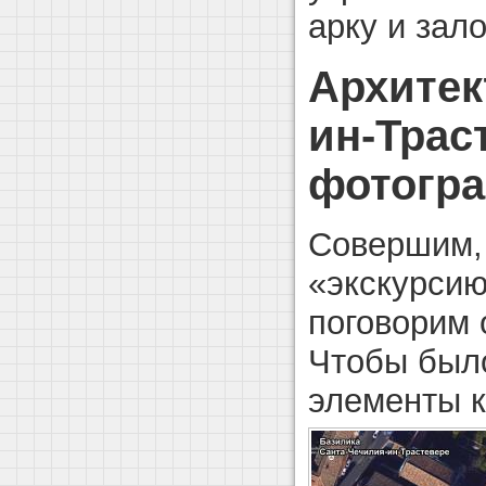
арку и зал
Архитек
ин-Трас
фотогр
Совершим,
«экскурсию
поговорим 
Чтобы было
элементы к