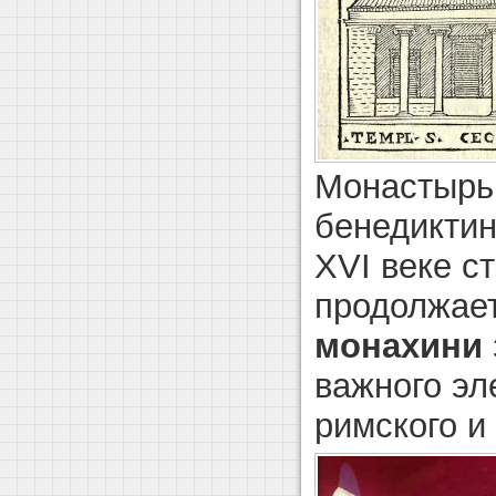
Монастырь
бенедиктин
XVI веке с
продолжае
монахини
важного эл
римского и