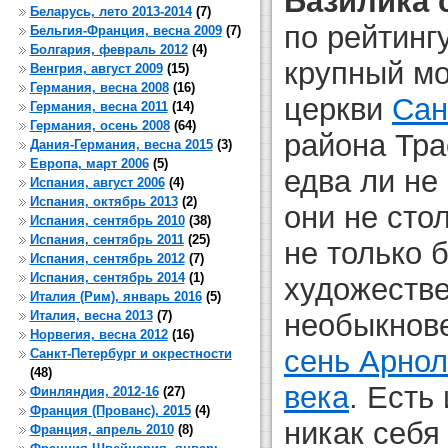
Базилика 
Беларусь, лето 2013-2014
(7)
по рейтинг
Бельгия-Франция, весна 2009
(7)
Болгария, февраль 2012
(4)
крупный мо
Венгрия, август 2009
(15)
Германия, весна 2008
(16)
церкви
Сан
Германия, весна 2011
(14)
Германия, осень 2008
(64)
района Тра
Дания-Германия, весна 2015
(3)
Европа, март 2006
(5)
едва ли не
Испания, август 2006
(4)
Испания, октябрь 2013
(2)
они не сто
Испания, сентябрь 2010
(38)
Испания, сентябрь 2011
(25)
не только 
Испания, сентябрь 2012
(7)
Испания, сентябрь 2014
(1)
художеств
Италия (Рим), январь 2016
(5)
Италия, весна 2013
(7)
необыкнов
Норвегия, весна 2012
(16)
сень Арно
Санкт-Петербург и окрестности
(48)
века
. Есть
Финляндия, 2012-16
(27)
Франция (Прованс), 2015
(4)
никак себя
Франция, апрель 2010
(8)