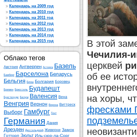
Календарь на 2009 год
Календарь на 2010 год
Календарь на 2011 год
Календарь на 2012 год
Календарь на 2013 год
Календарь на 2014 год
В этой зам
Календарь на 2015 год
Чечилия-и
Облако тегов
церквей
ри
Базель
Антверпен
Австрия
Асторга
Барселона
об ее исто
Беларусь
Бамберг
Бельгия
Болгария
Боровец
Бенш
внутреннег
Будапешт
Бремен
Брюссель
Валенсия
на хоры, ч
Вена
Букстехуде
Бюзум
Венгрия
Вернон
Виттреск
Верона
фресками 
Гамбург
Выборг
Гент
подземелье
Германия
Дания
неовизант
Дрезден
Замок
Живерни
Дюссельдорф
Зюльт
Готторп
Иль-сюр-ла-Сорг