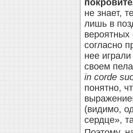
покровите
не знает, 
лишь в поз
вероятных 
согласно п
нее играли
своем пела
in corde su
понятно, ч
выражением
(видимо, о
сердце», т
Поэтому, н