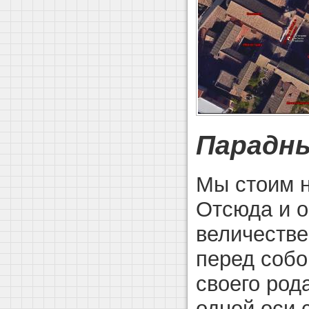
Парадны
Мы стоим 
Отсюда и о
величестве
перед собо
своего род
одной оси 