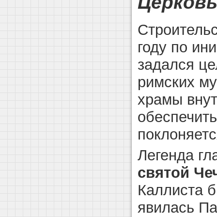
Церковь
Строительс
году по ин
задался це
римских му
храмы внут
обеспечить
поклоняетс
Легенда гл
святой Че
Каллиста б
явилась Па