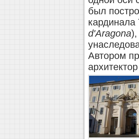
был постро
кардинала 
d'Aragona
)
унаследова
Автором пр
архитекто