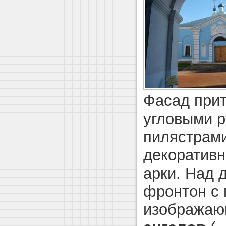
Фасад при
угловыми 
пилястрами
декоративн
арки. Над
фронтон с 
изобража