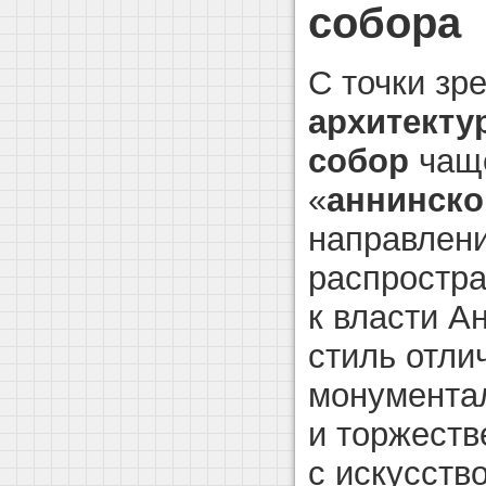
собора
С точки зр
архитекту
собор
чаще
«
аннинско
направлени
распростра
к власти А
стиль отли
монумента
и торжеств
с искусств