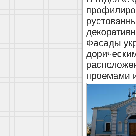
профилиро
рустованны
декоративн
Фасады ук
дорическим
расположе
проемами и