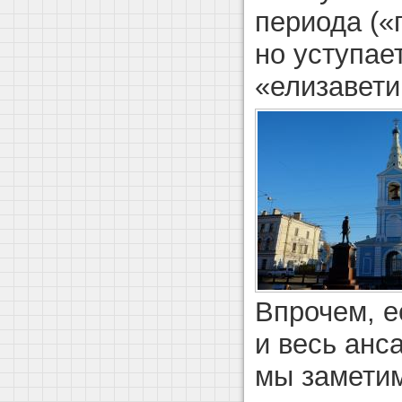
периода («
но уступае
«елизавети
Впрочем, е
и весь анс
мы заметим