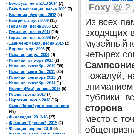
Беларусь, лето 2013-2014
(7)
Foxy
@ 2 д
Бельгия-Франция, весна 2009
(7)
Болгария, февраль 2012
(4)
Из всех па
Венгрия, август 2009
(15)
Германия, весна 2008
(16)
входящих в
Германия, весна 2011
(14)
Германия, осень 2008
(64)
музейный 
Дания-Германия, весна 2015
(3)
Европа, март 2006
(5)
четырех со
Испания, август 2006
(4)
Испания, октябрь 2013
(2)
Сампсоние
Испания, сентябрь 2010
(38)
Испания, сентябрь 2011
(25)
пожалуй, н
Испания, сентябрь 2012
(7)
Испания, сентябрь 2014
(1)
вниманием 
Италия (Рим), январь 2016
(5)
Италия, весна 2013
(7)
публики: в
Норвегия, весна 2012
(16)
сторона
— 
Санкт-Петербург и окрестности
(48)
место с то
Финляндия, 2012-16
(27)
Франция (Прованс), 2015
(4)
общепризн
Франция, апрель 2010
(8)