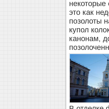
некоторые
это как нед
позолоты н
купол коло
канонам, д
позолоченн
В отделке 