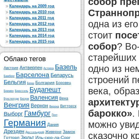
собор пре
Календарь на 2009 год
Странноп
Календарь на 2010 год
Календарь на 2011 год
одна из ег
Календарь на 2012 год
Календарь на 2013 год
стоит
посе
Календарь на 2014 год
Календарь на 2015 год
собор
? Во
старейших 
Облако тегов
Базель
одно из не
Антверпен
Австрия
Асторга
Барселона
Беларусь
строений п
Бамберг
Бельгия
Болгария
Боровец
Бенш
века, обра
Будапешт
Бремен
Брюссель
Валенсия
Вена
архитекту
Букстехуде
Бюзум
Венгрия
Вернон
Виттреск
Верона
барокко»
.
Гамбург
Выборг
Гент
Германия
можно увид
Дания
Дрезден
Замок
Живерни
сказочно 
Дюссельдорф
Зюльт
Готторп
Иль-сюр-ла-Сорг