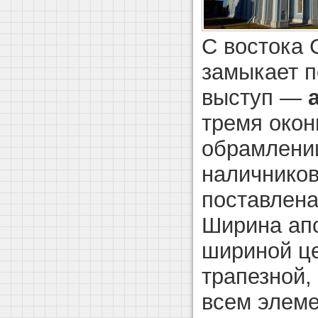
С востока 
замыкает п
выступ —
тремя око
обрамлени
наличников
поставлена
Ширина ап
шириной ц
трапезной,
всем элеме