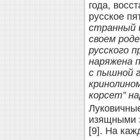
года, восс
русское пя
странный 
своем роде
русского п
наряжена 
с пышной г
кринолино
корсет” н
Луковичны
изящными 
[9]. На ка