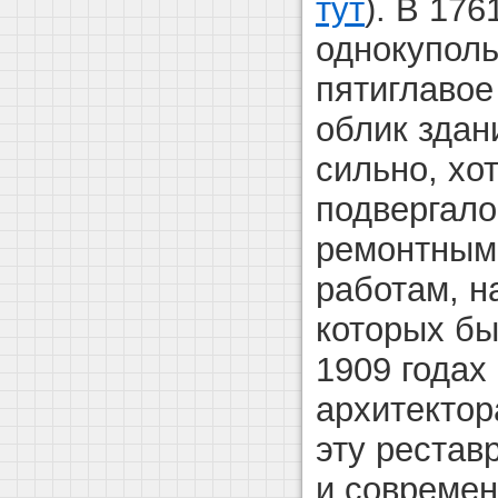
тут
). В 176
однокупол
пятиглавое
облик здан
сильно, хо
подвергал
ремонтным
работам, н
которых бы
1909 годах
архитекто
эту рестав
и совреме