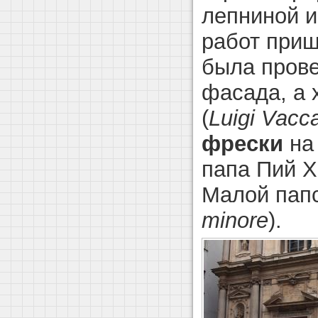
лепниной и
работ приш
была пров
фасада, а 
(
Luigi Vacc
фрески
на 
папа Пий X
Малой папс
minor
e
).