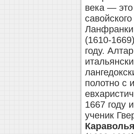
века — это
савойского
Ланфранки
(1610-1669
году. Алта
итальянски
лангедокск
полотно с 
евхаристич
1667 году 
ученик Гве
Караволь