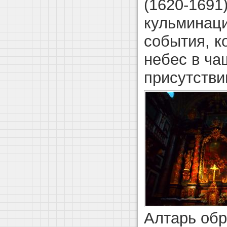
(1620-1691
кульминац
события, к
небес в ча
присутстви
Алтарь об