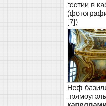
гостии в к
(фотографи
[7]).
Неф базил
прямоугол
капеллам