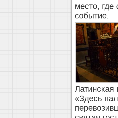
место, где
событие.
Латинская 
«Здесь пал
перевозивш
святая гос