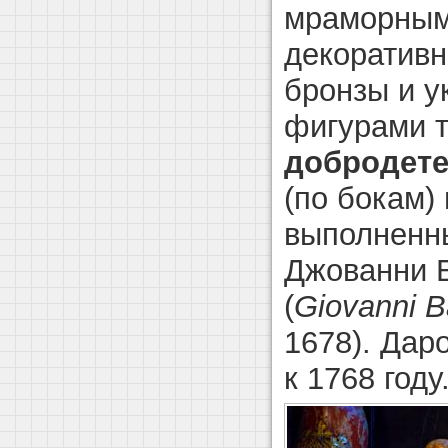
мраморным
декоративн
бронзы и у
фигурами т
добродет
(по бокам)
выполненн
Джованни Б
(
Giovanni Ba
1678). Дар
к 1768 году