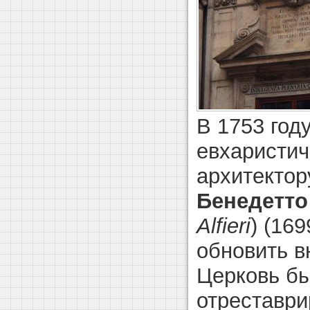
В 1753 год
евхаристич
архитектор
Бенедетт
Alfieri
) (16
обновить в
Церковь бы
отреставри