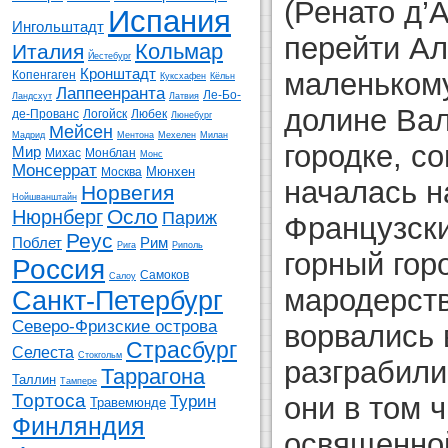
(Ренато д’
Испания
Ингольштадт
перейти Ал
Кольмар
Италия
Йестебург
Кронштадт
маленькому
Копенгаген
Куксхафен
Кёльн
Лаппеенранта
Ле-Бо-
Ландсхут
Латвия
долине Вал
де-Прованс
Логойск
Любек
Люнебург
Мейсен
Мадрид
Ментона
Мехелен
Милан
городке, со
Мир
Михас
Монблан
Монс
Монсеррат
Мюнхен
Москва
началась н
Норвегия
Нойшванштайн
Осло
Нюрнберг
Париж
Французски
Реус
Поблет
Рим
Рига
Риполь
горный гор
Россия
Самоков
Салоу
мародерств
Санкт-Петербург
Северо-Фризские острова
ворвались 
Страсбург
Селеста
Стокгольм
разграбили
Таррагона
Таллин
Тампере
Тортоса
они в том 
Турин
Травемюнде
Финляндия
освященной