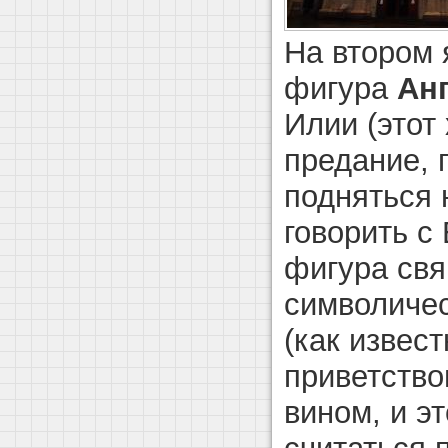
На втором 
фигура
Ан
Илии (этот 
предание, 
подняться 
говорить с
фигура св
символичес
(как извес
приветство
вином, и э