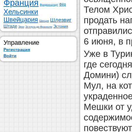
Франция
Фёр
Фридрихштадт
Телом Хрис
Хельсинки
продать на
Швейцария
Шлезвиг
Швеция
Штаде
Эстония
Эрки
Эсплуга-де-Франколи
отправилис
6 июня, в 
Управление
Регистрация
Уже в Турин
Войти
где сегодн
Домини) сл
Мул, на ко
украденное
Мешки от у
содержимое
повествуют