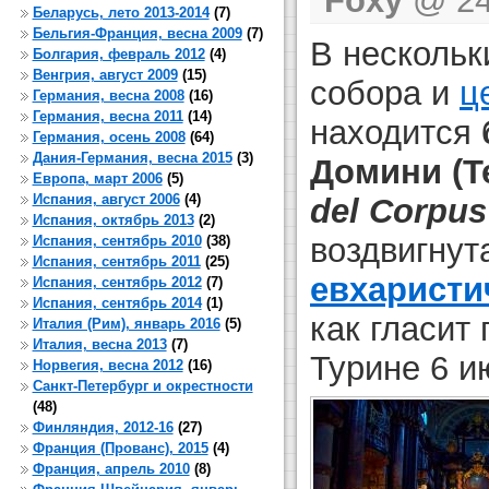
Foxy
@ 24 
Беларусь, лето 2013-2014
(7)
Бельгия-Франция, весна 2009
(7)
В нескольк
Болгария, февраль 2012
(4)
Венгрия, август 2009
(15)
собора и
ц
Германия, весна 2008
(16)
Германия, весна 2011
(14)
находится
Германия, осень 2008
(64)
Дания-Германия, весна 2015
(3)
Домини (Т
Европа, март 2006
(5)
Испания, август 2006
(4)
del Corpus
Испания, октябрь 2013
(2)
воздвигнут
Испания, сентябрь 2010
(38)
Испания, сентябрь 2011
(25)
евхаристи
Испания, сентябрь 2012
(7)
Испания, сентябрь 2014
(1)
как гласит
Италия (Рим), январь 2016
(5)
Италия, весна 2013
(7)
Турине 6 и
Норвегия, весна 2012
(16)
Санкт-Петербург и окрестности
(48)
Финляндия, 2012-16
(27)
Франция (Прованс), 2015
(4)
Франция, апрель 2010
(8)