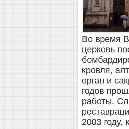
Во время В
церковь по
бомбардир
кровля, ал
орган и са
годов про
работы. С
реставраци
2003 году,