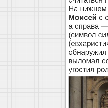
считаться 
На нижнем
Моисей
с 
а справа 
(символ си
(евхаристи
обнаружил 
выломал со
угостил ро