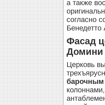
а также во
оригинальн
согласно 
Бенедетто
Фасад ц
Домини 
Церковь в
трехъярус
барочным
колоннами
антаблемен