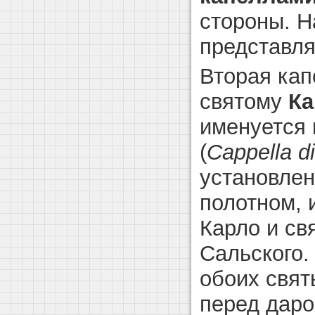
стороны. 
представля
Вторая кап
святому
Ка
именуется 
(
Ca
ppella d
установлен
полотном,
Карло и св
Сальского.
обоих свя
перед даро