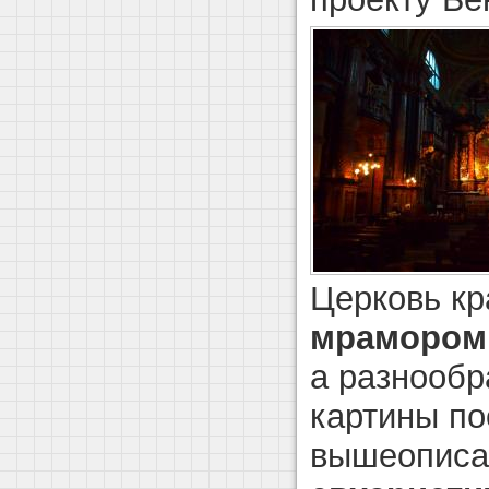
Церковь кр
мрамором
а разнообр
картины п
вышеописа