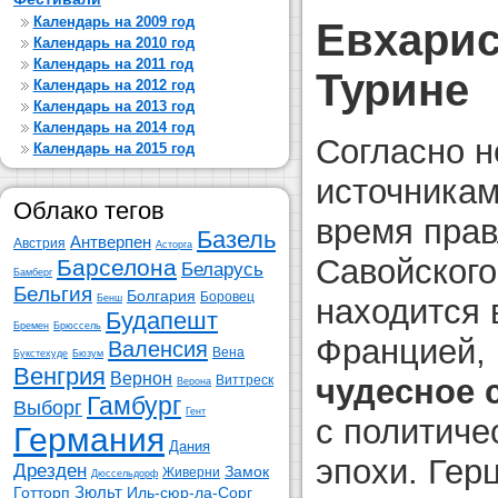
Календарь на 2009 год
Евхарис
Календарь на 2010 год
Календарь на 2011 год
Турине
Календарь на 2012 год
Календарь на 2013 год
Календарь на 2014 год
Согласно н
Календарь на 2015 год
источникам
Облако тегов
время прав
Базель
Антверпен
Австрия
Асторга
Савойского
Барселона
Беларусь
Бамберг
Бельгия
Болгария
Боровец
находится 
Бенш
Будапешт
Бремен
Брюссель
Францией, 
Валенсия
Вена
Букстехуде
Бюзум
Венгрия
Вернон
чудесное 
Виттреск
Верона
Гамбург
Выборг
Гент
с политиче
Германия
Дания
эпохи. Гер
Дрезден
Замок
Живерни
Дюссельдорф
Зюльт
Готторп
Иль-сюр-ла-Сорг