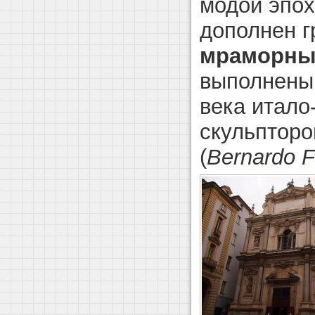
модой эпох
дополнен г
мраморны
выполнены 
века итал
скульптор
(
Bernardo F