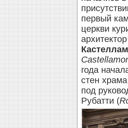
присутстви
первый ка
церкви кур
архитекто
Кастеллам
Castellamo
года начал
стен храм
под руково
Рубатти (
R