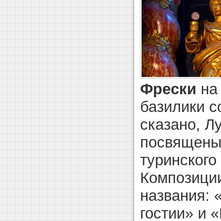
Фрески
на
базилики с
сказано, Л
посвящены
туринского
Композици
названия: 
гостии» и 