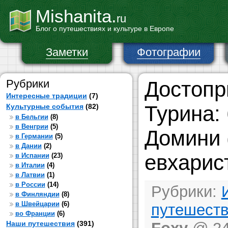
Mishanita.
ru
Блог о путешествиях и культуре в Европе
Заметки
Фотографии
Рубрики
Достопр
Интересные традиции
(7)
Турина:
Культурные события
(82)
в Бельгии
(8)
в Венгрии
(5)
Домини 
в Германии
(5)
в Дании
(2)
евхарис
в Испании
(23)
в Италии
(4)
в Латвии
(1)
в России
(14)
Рубрики:
в Финляндии
(8)
в Швейцарии
(6)
путешест
во Франции
(6)
Наши путешествия
(391)