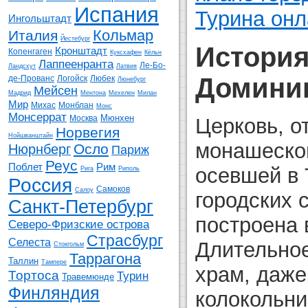
Испания
Турина онл
Ингольштадт
Кольмар
Италия
Йестебург
История
Кронштадт
Копенгаген
Куксхафен
Кёльн
Лаппеенранта
Ле-Бо-
Ландсхут
Латвия
Доминик
де-Прованс
Логойск
Любек
Люнебург
Мейсен
Мадрид
Ментона
Мехелен
Милан
Мир
Михас
Монблан
Монс
Монсеррат
Мюнхен
Церковь, о
Москва
Норвегия
Нойшванштайн
монашеско
Осло
Нюрнберг
Париж
Реус
Поблет
Рим
осевшей в 
Рига
Риполь
Россия
Самоков
Салоу
городских с
Санкт-Петербург
построена в
Северо-Фризские острова
Страсбург
Селеста
Длительное
Стокгольм
Таррагона
Таллин
Тампере
храм, даже
Тортоса
Турин
Травемюнде
Финляндия
колокольни