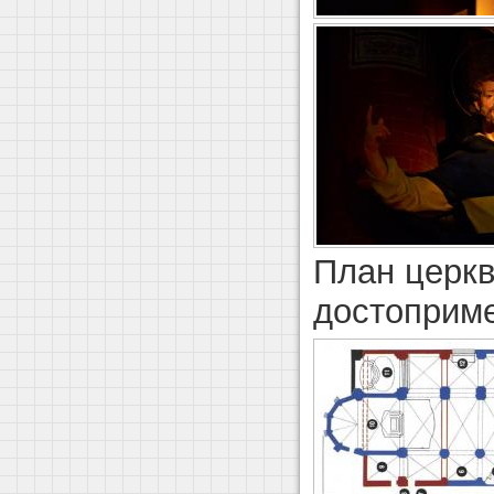
План церкв
достоприме