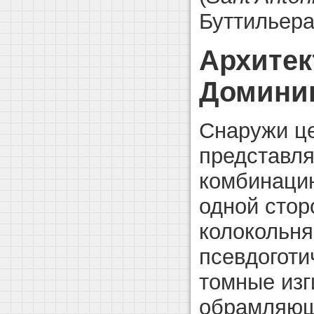
Буттильера
Архитек
Доминик
Снаружи ц
представля
комбинацию
одной стор
колокольня
псевдоготи
томные изг
обрамляющи