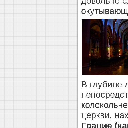
довольно с
окутывающе
В глубине 
непосредст
колокольне
церкви, на
Грацие (к