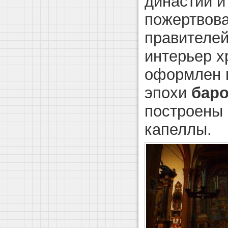
династии и
пожертвов
правителей
интерьер хр
оформлен в
эпохи
баро
построены
капеллы.