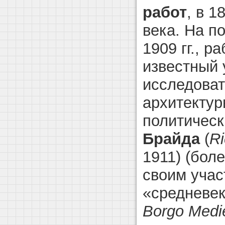
работ
, в 1
века. На п
1909 гг., р
известный 
исследоват
архитектур
политичес
Брайда
(
R
1911) (боле
своим учас
«средневек
Borgo Medi