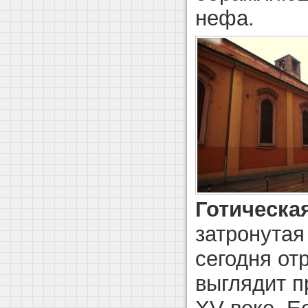
нефа.
Готическа
затронутая
сегодня от
выглядит п