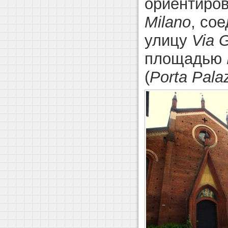
ориентиро
Milano
, со
улицу
Via G
площадью
(
Porta Pala