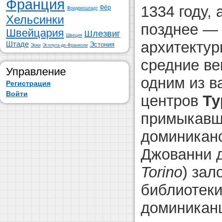
Франция
1334 году, 
Фёр
Фридрихштадт
Хельсинки
позднее — 
Швейцария
Шлезвиг
Швеция
архитектур
Штаде
Эстония
Эрки
Эсплуга-де-Франколи
средние ве
Управление
одним из в
Регистрация
Войти
центров
Ту
примыкавше
доминиканс
Джованни д
Torino
) зал
библиотеки
доминикан