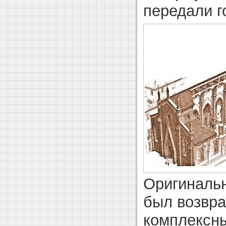
передали г
Оригинал
был возвра
комплексн