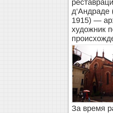
реставрац
д‘Андраде 
1915) — ар
художник п
происхожд
За время р