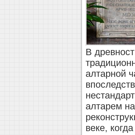
В древност
традицион
алтарной ч
впоследст
нестандарт
алтарем на
реконструк
веке, когда