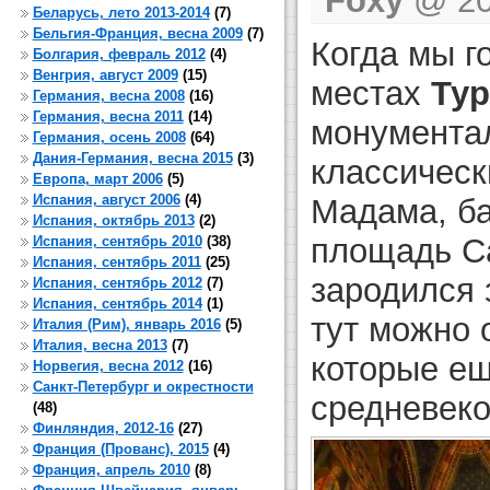
Foxy
@ 20 
Беларусь, лето 2013-2014
(7)
Бельгия-Франция, весна 2009
(7)
Когда мы г
Болгария, февраль 2012
(4)
Венгрия, август 2009
(15)
местах
Ту
Германия, весна 2008
(16)
Германия, весна 2011
(14)
монумента
Германия, осень 2008
(64)
Дания-Германия, весна 2015
(3)
классическ
Европа, март 2006
(5)
Испания, август 2006
(4)
Мадама, б
Испания, октябрь 2013
(2)
площадь Са
Испания, сентябрь 2010
(38)
Испания, сентябрь 2011
(25)
зародился 
Испания, сентябрь 2012
(7)
Испания, сентябрь 2014
(1)
тут можно 
Италия (Рим), январь 2016
(5)
Италия, весна 2013
(7)
которые е
Норвегия, весна 2012
(16)
Санкт-Петербург и окрестности
средневеко
(48)
Финляндия, 2012-16
(27)
Франция (Прованс), 2015
(4)
Франция, апрель 2010
(8)