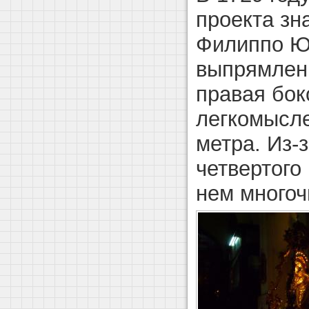
проекта зн
Филиппо Ю
выпрямле
правая бок
легкомысле
метра. Из-
четвертого
нем многоч