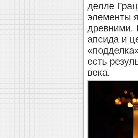
делле Гра
элементы 
древними. 
апсида и 
«подделка»
есть резул
века.