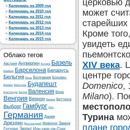
церковью д
Календарь на 2009 год
может счит
Календарь на 2010 год
Календарь на 2011 год
старейших 
Календарь на 2012 год
Календарь на 2013 год
Кроме того
Календарь на 2014 год
Календарь на 2015 год
увидеть ед
пьемонтско
Облако тегов
Базель
XIV века
. 
Антверпен
Австрия
Асторга
Барселона
Беларусь
Бамберг
центре гор
Бельгия
Болгария
Боровец
Бенш
Будапешт
Domenico
,
Бремен
Брюссель
Валенсия
Вена
Букстехуде
Бюзум
Milano
). П
Венгрия
Вернон
Виттреск
Верона
местополо
Гамбург
Выборг
Гент
Германия
Турина
мо
Дания
Дрезден
Замок
Живерни
Дюссельдорф
плане горо
Зюльт
Готторп
Иль-сюр-ла-Сорг