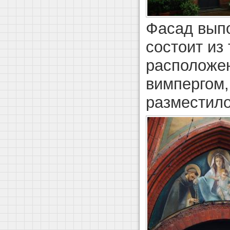
Фасад выпо
состоит из
расположе
вимпергом,
разместило