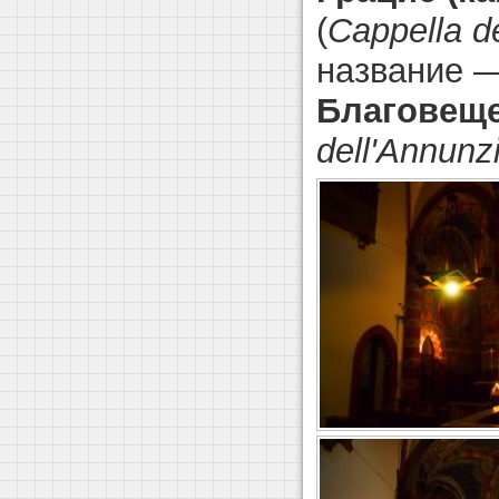
(
Cappella d
название 
Благовещ
dell'Annunz