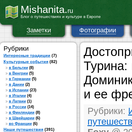
Mishanita.
ru
Блог о путешествиях и культуре в Европе
Заметки
Фотографии
Рубрики
Достопр
Интересные традиции
(7)
Турина:
Культурные события
(82)
в Бельгии
(8)
в Венгрии
(5)
Доминик
в Германии
(5)
в Дании
(2)
и ее фр
в Испании
(23)
в Италии
(4)
в Латвии
(1)
в России
(14)
Рубрики:
в Финляндии
(8)
в Швейцарии
(6)
путешест
во Франции
(6)
Наши путешествия
(391)