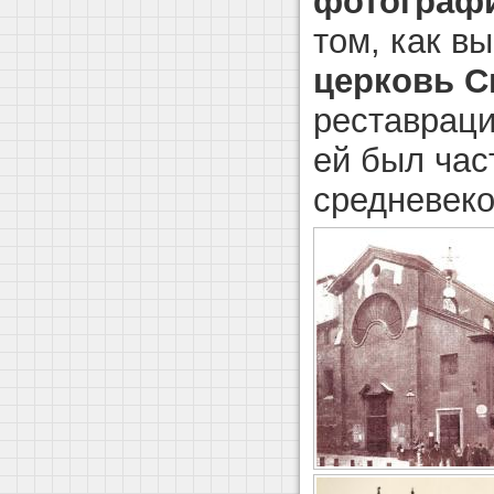
фотограф
том, как в
церковь С
реставраци
ей был час
средневеко