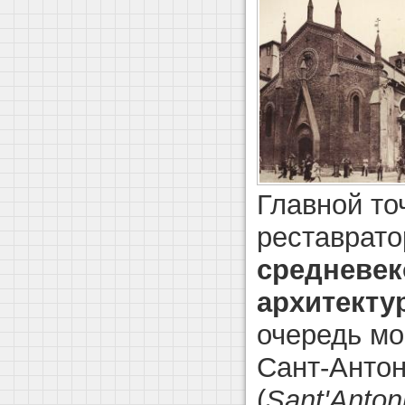
Главной то
реставрато
средневек
архитекту
очередь мо
Сант-Антон
(
Sant'Anton