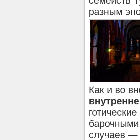
семейств Т
разным эп
Как и во в
внутренне
готические
барочными,
случаев —