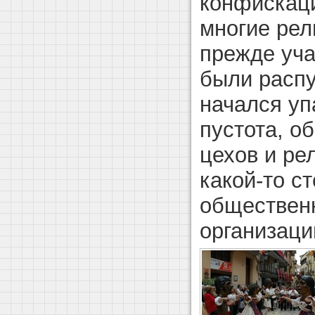
конфискаци
многие рел
прежде уча
были распу
начался уп
пустота, о
цехов и ре
какой-то с
обществен
организаци