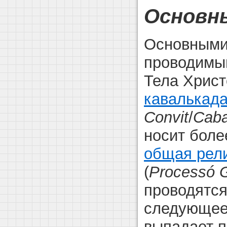
Основн
Основными
проводимы
Тела Христ
кавалькад
Convit
/
Caba
носит боле
общая рел
(
Processó 
проводятся
следующее 
выпадает п