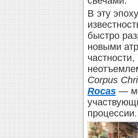
свечами.
В эту эпох
известност
быстро раз
новыми атр
частности,
неотъемле
Corpus Chri
Rocas
— мо
участвующ
процессии.