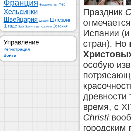
Франция
Фёр
Фридрихштадт
Праздник
C
Хельсинки
Швейцария
Шлезвиг
отмечается
Швеция
Штаде
Эстония
Эрки
Эсплуга-де-Франколи
Испании (и
Управление
стран). Но
Регистрация
Христовых
Войти
особую изв
потрясающ
красочност
древности 
время, с X
Christi
воо
городским