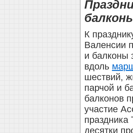
Праздн
балкон
К праздник
Валенсии 
и балконы 
вдоль
мар
шествий, ж
парчой и б
балконов п
участие Ас
праздника 
десятки п