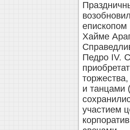
Праздничн
возобновил
епископом
Хайме Араг
Справедлив
Педро IV. 
приобретат
торжества,
и танцами 
сохранилис
участием ц
корпорати