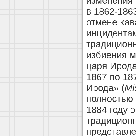
изменения 
в 1862-1863
отмене кав
инцидента
традицион
избиения 
царя Ирода
1867 по 18
Ирода» (
Mi
полностью 
1884 году 
традицион
представле