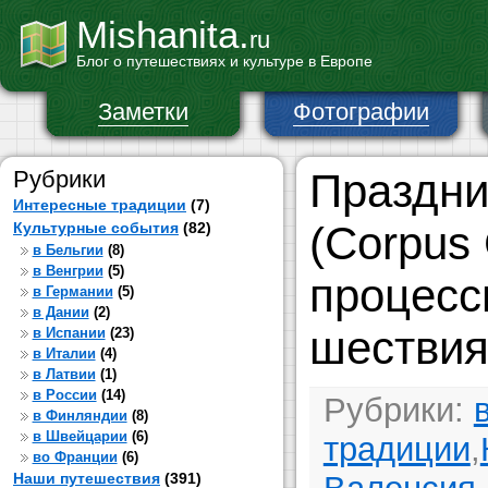
Mishanita.
ru
Блог о путешествиях и культуре в Европе
Заметки
Фотографии
Рубрики
Праздни
Интересные традиции
(7)
(Corpus 
Культурные события
(82)
в Бельгии
(8)
в Венгрии
(5)
процесс
в Германии
(5)
в Дании
(2)
шествия
в Испании
(23)
в Италии
(4)
в Латвии
(1)
в России
(14)
Рубрики:
в Финляндии
(8)
в Швейцарии
(6)
традиции
,
во Франции
(6)
Наши путешествия
(391)