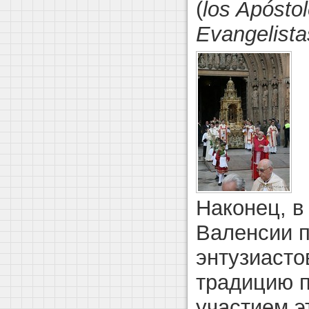
(
los Apósto
Evangelista
Наконец, в 
Валенсии п
энтузиасто
традицию п
участием э