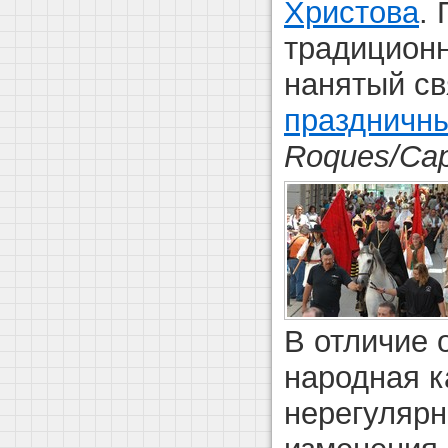
Христова
.
традиционн
нанятый с
праздничны
Roques/Cap
В отличие 
народная к
нерегулярн