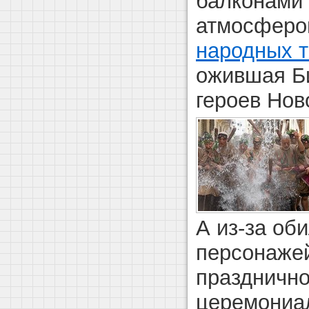
балконами 
атмосферой
народных 
ожившая Б
героев Нов
А из-за об
персонаже
праздничн
церемони