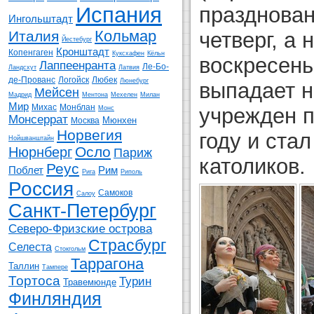
празднован
Испания
Ингольштадт
Кольмар
четверг, а
Италия
Йестебург
Кронштадт
Копенгаген
Куксхафен
Кёльн
воскресень
Лаппеенранта
Ле-Бо-
Ландсхут
Латвия
де-Прованс
Логойск
Любек
Люнебург
выпадает н
Мейсен
Мадрид
Ментона
Мехелен
Милан
Мир
Михас
Монблан
учрежден п
Монс
Монсеррат
Мюнхен
Москва
Норвегия
году и ста
Нойшванштайн
Осло
Нюрнберг
Париж
католиков.
Реус
Поблет
Рим
Рига
Риполь
Россия
Самоков
Салоу
Санкт-Петербург
Северо-Фризские острова
Страсбург
Селеста
Стокгольм
Таррагона
Таллин
Тампере
Тортоса
Турин
Травемюнде
Финляндия