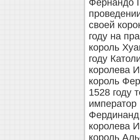
Фернандо I
проведении
своей коро
году на пр
король Хуан
году Катол
королева И
король Фер
1528 году 
император 
Фердинанд 
королева И
король Аль