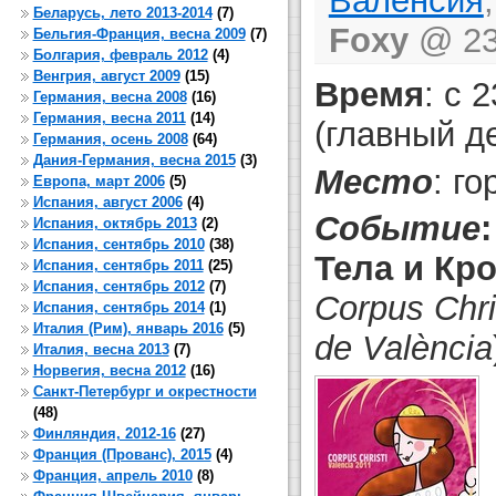
Валенсия
Беларусь, лето 2013-2014
(7)
Foxy
@ 23 
Бельгия-Франция, весна 2009
(7)
Болгария, февраль 2012
(4)
Венгрия, август 2009
(15)
Время
: с 
Германия, весна 2008
(16)
Германия, весна 2011
(14)
(главный д
Германия, осень 2008
(64)
Дания-Германия, весна 2015
(3)
Место
: г
Европа, март 2006
(5)
Испания, август 2006
(4)
Событие
Испания, октябрь 2013
(2)
Испания, сентябрь 2010
(38)
Тела и Кр
Испания, сентябрь 2011
(25)
Испания, сентябрь 2012
(7)
Corpus Chri
Испания, сентябрь 2014
(1)
Италия (Рим), январь 2016
(5)
de València
Италия, весна 2013
(7)
Норвегия, весна 2012
(16)
Санкт-Петербург и окрестности
(48)
Финляндия, 2012-16
(27)
Франция (Прованс), 2015
(4)
Франция, апрель 2010
(8)