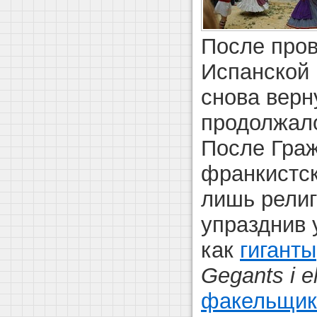
После про
Испанской 
снова верн
продолжало
После Гра
франкистск
лишь религ
упразднив 
как
гиганты
Gegants i 
факельщик