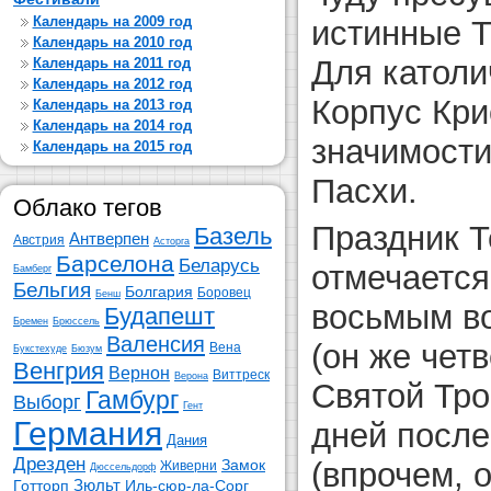
Календарь на 2009 год
истинные Т
Календарь на 2010 год
Для католи
Календарь на 2011 год
Календарь на 2012 год
Корпус Кри
Календарь на 2013 год
Календарь на 2014 год
значимости
Календарь на 2015 год
Пасхи.
Облако тегов
Праздник Т
Базель
Антверпен
Австрия
Асторга
Барселона
Беларусь
отмечается
Бамберг
Бельгия
Болгария
Боровец
Бенш
восьмым в
Будапешт
Бремен
Брюссель
Валенсия
(он же чет
Вена
Букстехуде
Бюзум
Венгрия
Вернон
Виттреск
Верона
Святой Тро
Гамбург
Выборг
Гент
Германия
дней после
Дания
Дрезден
(впрочем, 
Замок
Живерни
Дюссельдорф
Зюльт
Готторп
Иль-сюр-ла-Сорг