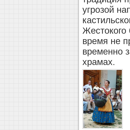
угрозой на
кастильско
Жестокого
время не п
временно з
храмах.