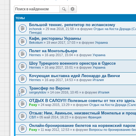
ТЕМЫ
Большой теннис. репетитор по испанскому
irchonok
» 29 янв 2018, 21:58 » в форуме
Отдых на Коста-Дорада (Са
Пинеда)
Кафе, рестораны Украины
Bekotium
» 19 июл 2017, 17:03 » в форуме
Украина
Полет на Монгольфьере
Hermes
» 16 апр 2017, 15:04 » в форуме
Украина
Шоу Турецкого военного оркестра в Одессе
Hermes
» 16 апр 2017, 15:01 » в форуме
Украина
Кочующая выставка идей Леонардо да Винчи
Hermes
» 16 апр 2017, 14:53 » в форуме
Италия
Трансфер по Вероне
sergeykitov
» 14 сен 2016, 10:45 » в форуме
Италия
ОТДЫХ В САЛОУ!!! Полезные советы от тех кто здесь 
Foxy
» 24 мар 2015, 13:29 » в форуме
Отдых на Коста-Дорада (Сало
Отзыв: Ним, Авиньон, неизвестный Монпелье и прощ
СВЛ
» 05 май 2014, 16:23 » в форуме
Франция
Онлайн-бронирование билетов на норвежский паром 
Foxy
» 11 мар 2012, 12:53 » в форуме
Вопросы по бронированию би