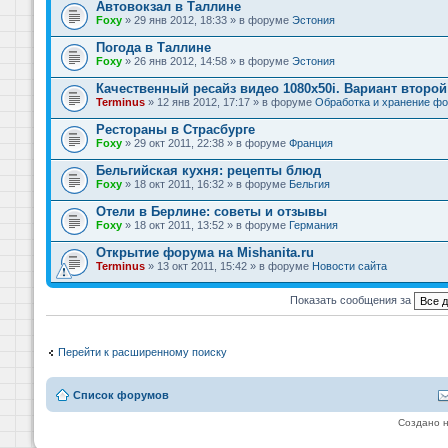
Автовокзал в Таллине
Foxy
» 29 янв 2012, 18:33 » в форуме
Эстония
Погода в Таллине
Foxy
» 26 янв 2012, 14:58 » в форуме
Эстония
Качественный ресайз видео 1080x50i. Вариант второй
Terminus
» 12 янв 2012, 17:17 » в форуме
Обработка и хранение фо
Рестораны в Страсбурге
Foxy
» 29 окт 2011, 22:38 » в форуме
Франция
Бельгийская кухня: рецепты блюд
Foxy
» 18 окт 2011, 16:32 » в форуме
Бельгия
Отели в Берлине: советы и отзывы
Foxy
» 18 окт 2011, 13:52 » в форуме
Германия
Открытие форума на Mishanita.ru
Terminus
» 13 окт 2011, 15:42 » в форуме
Новости сайта
Показать сообщения за
Перейти к расширенному поиску
Список форумов
Создано 