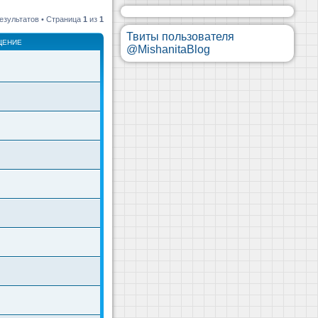
езультатов • Страница
1
из
1
Твиты пользователя
ЩЕНИЕ
@MishanitaBlog