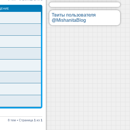
ЩЕНИЕ
Твиты пользователя
@MishanitaBlog
8 тем • Страница
1
из
1