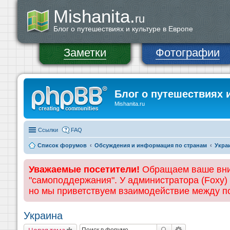
Mishanita.
ru
Блог о путешествиях и культуре в Европе
Заметки
Фотографии
Блог о путешествиях 
Mishanita.ru
Ссылки
FAQ
Список форумов
Обсуждения и информация по странам
Укра
Уважаемые посетители!
Обращаем ваше вним
"самоподдержания". У администратора (Foxy)
но мы приветствуем взаимодействие между 
Украина
Новая тема