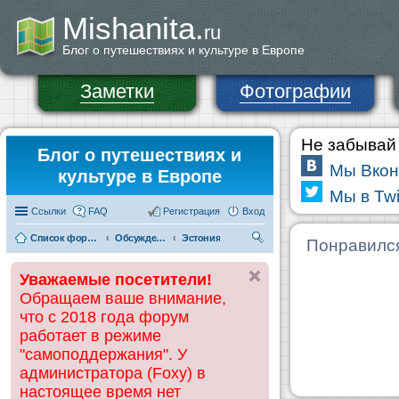
Mishanita.
ru
Блог о путешествиях и культуре в Европе
Заметки
Фотографии
Не забывай 
Блог о путешествиях и
Мы Вкон
культуре в Европе
Мы в Twi
Ссылки
FAQ
Регистрация
Вход
Список форумов
Обсуждения и информация по странам
Эстония
П
Понравилс
ои
Уважаемые посетители!
ск
Обращаем ваше внимание,
что с 2018 года форум
работает в режиме
"самоподдержания". У
администратора (Foxy) в
настоящее время нет