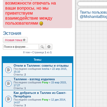
возможности отвечать на
ваши вопросы, но мы
Твиты пользов
приветствуем
@MishanitaBlo
взаимодействие между
пользователями
Эстония
Новая тема
8 тем • Страница
1
из
1
Темы
Отели в Таллине: советы и отзывы
Последнее сообщение
kesha
«
22 апр 2015,
15:10
Ответы:
2
Таллинн - взгляд издалека
Последнее сообщение
Foxy
«
15 мар 2015,
17:27
Ответы:
1
Как добраться в Таллин из Санкт-
Петербурга
Последнее сообщение
Foxy
«
12 дек 2014,
14:07
Ответы:
3