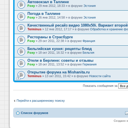
Автовокзал в Таллине
Foxy
» 29 янв 2012, 18:33 » в форуме
Эстония
Погода в Таллине
Foxy
» 26 янв 2012, 14:58 » в форуме
Эстония
Качественный ресайз видео 1080x50i. Вариант второй
Terminus
» 12 янв 2012, 17:17 » в форуме
Обработка и хранение фо
Рестораны в Страсбурге
Foxy
» 29 окт 2011, 22:38 » в форуме
Франция
Бельгийская кухня: рецепты блюд
Foxy
» 18 окт 2011, 16:32 » в форуме
Бельгия
Отели в Берлине: советы и отзывы
Foxy
» 18 окт 2011, 13:52 » в форуме
Германия
Открытие форума на Mishanita.ru
Terminus
» 13 окт 2011, 15:42 » в форуме
Новости сайта
Показать сообщения за
Перейти к расширенному поиску
Список форумов
Создано 