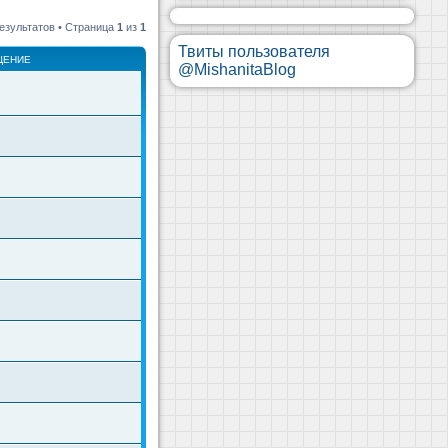
езультатов • Страница
1
из
1
Твиты пользователя
ЩЕНИЕ
@MishanitaBlog