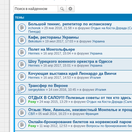
ТЕМЫ
Большой теннис. репетитор по испанскому
irchonok
» 29 янв 2018, 21:58 » в форуме
Отдых на Коста-Дорада (Са
Пинеда)
Кафе, рестораны Украины
Bekotium
» 19 июл 2017, 17:03 » в форуме
Украина
Полет на Монгольфьере
Hermes
» 16 апр 2017, 15:04 » в форуме
Украина
Шоу Турецкого военного оркестра в Одессе
Hermes
» 16 апр 2017, 15:01 » в форуме
Украина
Кочующая выставка идей Леонардо да Винчи
Hermes
» 16 апр 2017, 14:53 » в форуме
Италия
Трансфер по Вероне
sergeykitov
» 14 сен 2016, 10:45 » в форуме
Италия
ОТДЫХ В САЛОУ!!! Полезные советы от тех кто здесь 
Foxy
» 24 мар 2015, 13:29 » в форуме
Отдых на Коста-Дорада (Сало
Отзыв: Ним, Авиньон, неизвестный Монпелье и прощ
СВЛ
» 05 май 2014, 16:23 » в форуме
Франция
Онлайн-бронирование билетов на норвежский паром 
Foxy
» 11 мар 2012, 12:53 » в форуме
Вопросы по бронированию би