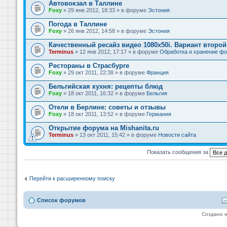
Автовокзал в Таллине
Foxy
» 29 янв 2012, 18:33 » в форуме
Эстония
Погода в Таллине
Foxy
» 26 янв 2012, 14:58 » в форуме
Эстония
Качественный ресайз видео 1080x50i. Вариант второй
Terminus
» 12 янв 2012, 17:17 » в форуме
Обработка и хранение фо
Рестораны в Страсбурге
Foxy
» 29 окт 2011, 22:38 » в форуме
Франция
Бельгийская кухня: рецепты блюд
Foxy
» 18 окт 2011, 16:32 » в форуме
Бельгия
Отели в Берлине: советы и отзывы
Foxy
» 18 окт 2011, 13:52 » в форуме
Германия
Открытие форума на Mishanita.ru
Terminus
» 13 окт 2011, 15:42 » в форуме
Новости сайта
Показать сообщения за
Перейти к расширенному поиску
Список форумов
Создано 