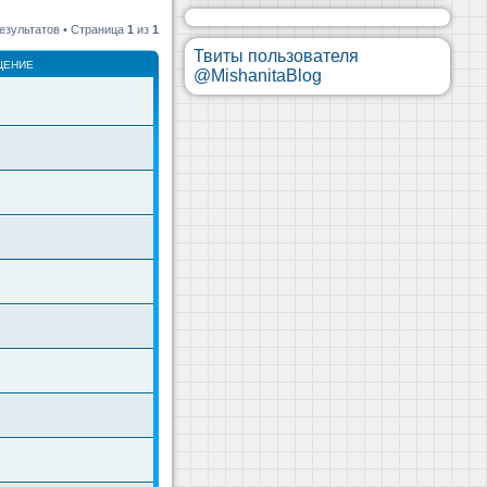
езультатов • Страница
1
из
1
Твиты пользователя
ЩЕНИЕ
@MishanitaBlog