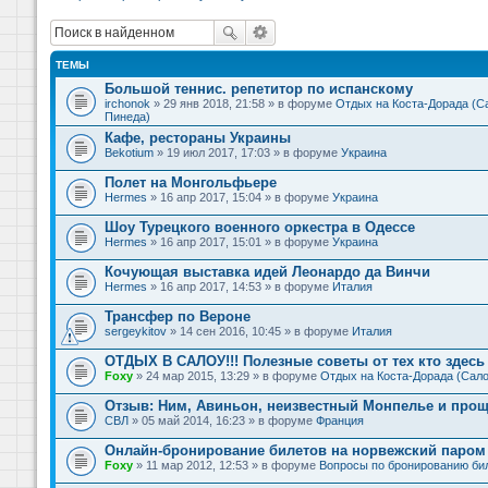
ТЕМЫ
Большой теннис. репетитор по испанскому
irchonok
» 29 янв 2018, 21:58 » в форуме
Отдых на Коста-Дорада (Са
Пинеда)
Кафе, рестораны Украины
Bekotium
» 19 июл 2017, 17:03 » в форуме
Украина
Полет на Монгольфьере
Hermes
» 16 апр 2017, 15:04 » в форуме
Украина
Шоу Турецкого военного оркестра в Одессе
Hermes
» 16 апр 2017, 15:01 » в форуме
Украина
Кочующая выставка идей Леонардо да Винчи
Hermes
» 16 апр 2017, 14:53 » в форуме
Италия
Трансфер по Вероне
sergeykitov
» 14 сен 2016, 10:45 » в форуме
Италия
ОТДЫХ В САЛОУ!!! Полезные советы от тех кто здесь 
Foxy
» 24 мар 2015, 13:29 » в форуме
Отдых на Коста-Дорада (Сало
Отзыв: Ним, Авиньон, неизвестный Монпелье и прощ
СВЛ
» 05 май 2014, 16:23 » в форуме
Франция
Онлайн-бронирование билетов на норвежский паром 
Foxy
» 11 мар 2012, 12:53 » в форуме
Вопросы по бронированию би