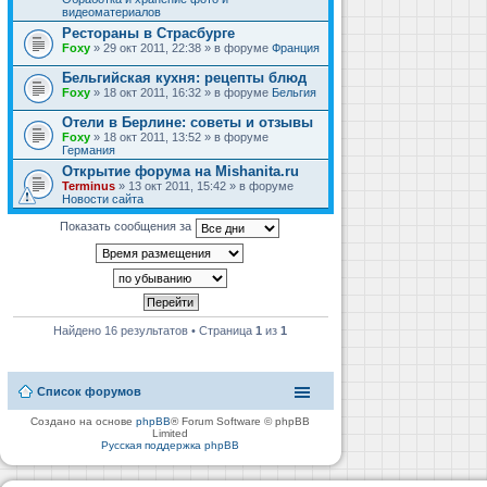
видеоматериалов
Рестораны в Страсбурге
Foxy
» 29 окт 2011, 22:38 » в форуме
Франция
Бельгийская кухня: рецепты блюд
Foxy
» 18 окт 2011, 16:32 » в форуме
Бельгия
Отели в Берлине: советы и отзывы
Foxy
» 18 окт 2011, 13:52 » в форуме
Германия
Открытие форума на Mishanita.ru
Terminus
» 13 окт 2011, 15:42 » в форуме
Новости сайта
Показать сообщения за
Найдено 16 результатов • Страница
1
из
1
Список форумов
Создано на основе
phpBB
® Forum Software © phpBB
Limited
Русская поддержка phpBB