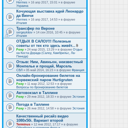
Hermes
» 16 апр 2017, 15:01 » в форуме
Украина
Кочующая выставка идей Леонардо
да Винчи
Hermes
» 16 апр 2017, 14:53 » в форуме
Италия
Трансфер по Вероне
sergeykitov
» 14 сен 2016, 10:45 » в форуме
Италия
ОТДЫХ В САЛОУ!!! Полезные
советы от тех кто здесь живёт...
В
Foxy
» 24 мар 2015, 13:29 » в форуме
Отдых
л
на Коста-Дорада (Салоу, Камбрильс, Ла-
о
Пинеда)
ж
Отзыв: Ним, Авиньон, неизвестный
е
Монпелье и прощай, Марсель
н
и
СВЛ
» 05 май 2014, 16:23 » в форуме
Франция
я
Онлайн-бронирование билетов на
норвежский паром Hurtigruten
Foxy
» 11 мар 2012, 12:53 » в форуме
Вопросы по бронированию билетов
Автовокзал в Таллине
Foxy
» 29 янв 2012, 18:33 » в форуме
Эстония
Погода в Таллине
Foxy
» 26 янв 2012, 14:58 » в форуме
Эстония
Качественный ресайз видео
1080x50i. Вариант второй
Terminus
» 12 янв 2012, 17:17 » в форуме
Обработка и хранение фото и