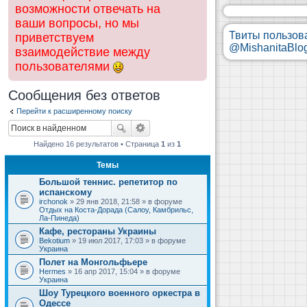
возможности отвечать на
ваши вопросы, но мы
Твиты пользов
приветствуем
@MishanitaBlo
взаимодействие между
пользователями
Сообщения без ответов
Перейти к расширенному поиску
Найдено 16 результатов • Страница
1
из
1
Темы
Большой теннис. репетитор по
испанскому
irchonok
» 29 янв 2018, 21:58 » в форуме
Отдых на Коста-Дорада (Салоу, Камбрильс,
Ла-Пинеда)
Кафе, рестораны Украины
Bekotium
» 19 июл 2017, 17:03 » в форуме
Украина
Полет на Монгольфьере
Hermes
» 16 апр 2017, 15:04 » в форуме
Украина
Шоу Турецкого военного оркестра в
Одессе