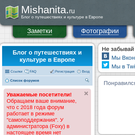
Mishanita.
ru
Блог о путешествиях и культуре в Европе
Заметки
Фотографии
Не забывай 
Блог о путешествиях и
Мы Вкон
культуре в Европе
Мы в Twi
Ссылки
FAQ
Регистрация
Вход
Список форумов
П
Понравилс
ои
Уважаемые посетители!
ск
Обращаем ваше внимание,
что с 2018 года форум
работает в режиме
"самоподдержания". У
администратора (Foxy) в
настоящее время нет