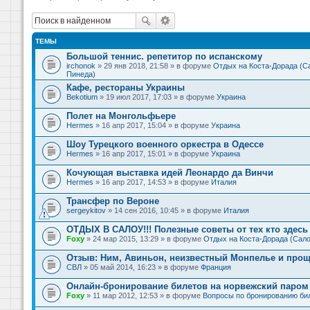
ТЕМЫ
Большой теннис. репетитор по испанскому
irchonok
» 29 янв 2018, 21:58 » в форуме
Отдых на Коста-Дорада (Са
Пинеда)
Кафе, рестораны Украины
Bekotium
» 19 июл 2017, 17:03 » в форуме
Украина
Полет на Монгольфьере
Hermes
» 16 апр 2017, 15:04 » в форуме
Украина
Шоу Турецкого военного оркестра в Одессе
Hermes
» 16 апр 2017, 15:01 » в форуме
Украина
Кочующая выставка идей Леонардо да Винчи
Hermes
» 16 апр 2017, 14:53 » в форуме
Италия
Трансфер по Вероне
sergeykitov
» 14 сен 2016, 10:45 » в форуме
Италия
ОТДЫХ В САЛОУ!!! Полезные советы от тех кто здесь 
Foxy
» 24 мар 2015, 13:29 » в форуме
Отдых на Коста-Дорада (Сало
Отзыв: Ним, Авиньон, неизвестный Монпелье и прощ
СВЛ
» 05 май 2014, 16:23 » в форуме
Франция
Онлайн-бронирование билетов на норвежский паром 
Foxy
» 11 мар 2012, 12:53 » в форуме
Вопросы по бронированию би