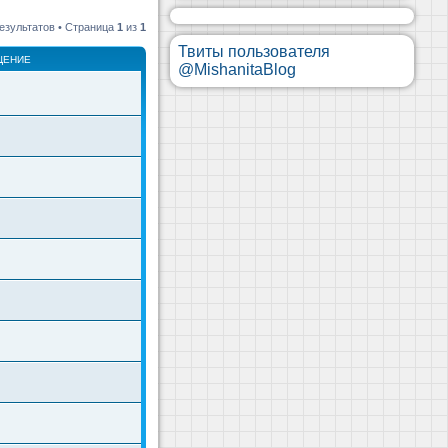
езультатов • Страница
1
из
1
Твиты пользователя
ЩЕНИЕ
@MishanitaBlog