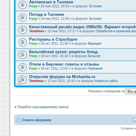
Автовокзал в Таллине
Foxy
» 29 янв 2012, 18:33 » в форуме
Эстония
Погода в Таллине
Foxy
» 26 янв 2012, 14:58 » в форуме
Эстония
Качественный ресайз видео 1080x50i. Вариант второй
Terminus
» 12 янв 2012, 17:17 » в форуме
Обработка и хранение фо
Рестораны в Страсбурге
Foxy
» 29 окт 2011, 22:38 » в форуме
Франция
Бельгийская кухня: рецепты блюд
Foxy
» 18 окт 2011, 16:32 » в форуме
Бельгия
Отели в Берлине: советы и отзывы
Foxy
» 18 окт 2011, 13:52 » в форуме
Германия
Открытие форума на Mishanita.ru
Terminus
» 13 окт 2011, 15:42 » в форуме
Новости сайта
Показать сообщения за
Перейти к расширенному поиску
Список форумов
Создано 