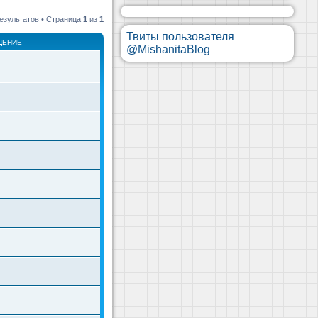
езультатов • Страница
1
из
1
Твиты пользователя
ЩЕНИЕ
@MishanitaBlog