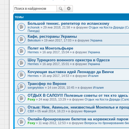
ТЕМЫ
Большой теннис. репетитор по испанскому
irchonok
» 29 янв 2018, 21:58 » в форуме
Отдых на Коста-Дорада (Са
Пинеда)
Кафе, рестораны Украины
Bekotium
» 19 июл 2017, 17:03 » в форуме
Украина
Полет на Монгольфьере
Hermes
» 16 апр 2017, 15:04 » в форуме
Украина
Шоу Турецкого военного оркестра в Одессе
Hermes
» 16 апр 2017, 15:01 » в форуме
Украина
Кочующая выставка идей Леонардо да Винчи
Hermes
» 16 апр 2017, 14:53 » в форуме
Италия
Трансфер по Вероне
sergeykitov
» 14 сен 2016, 10:45 » в форуме
Италия
ОТДЫХ В САЛОУ!!! Полезные советы от тех кто здесь 
Foxy
» 24 мар 2015, 13:29 » в форуме
Отдых на Коста-Дорада (Сало
Отзыв: Ним, Авиньон, неизвестный Монпелье и прощ
СВЛ
» 05 май 2014, 16:23 » в форуме
Франция
Онлайн-бронирование билетов на норвежский паром 
Foxy
» 11 мар 2012, 12:53 » в форуме
Вопросы по бронированию би