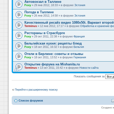
Автовокзал в Таллине
Foxy
» 29 янв 2012, 18:33 » в форуме
Эстония
Погода в Таллине
Foxy
» 26 янв 2012, 14:58 » в форуме
Эстония
Качественный ресайз видео 1080x50i. Вариант второй
Terminus
» 12 янв 2012, 17:17 » в форуме
Обработка и хранение фо
Рестораны в Страсбурге
Foxy
» 29 окт 2011, 22:38 » в форуме
Франция
Бельгийская кухня: рецепты блюд
Foxy
» 18 окт 2011, 16:32 » в форуме
Бельгия
Отели в Берлине: советы и отзывы
Foxy
» 18 окт 2011, 13:52 » в форуме
Германия
Открытие форума на Mishanita.ru
Terminus
» 13 окт 2011, 15:42 » в форуме
Новости сайта
Показать сообщения за
Перейти к расширенному поиску
Список форумов
Создано 