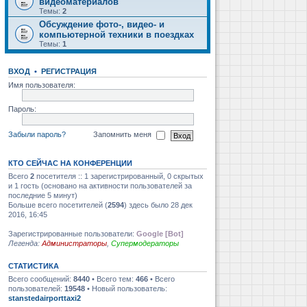
видеоматериалов
Темы:
2
Обсуждение фото-, видео- и
компьютерной техники в поездках
Темы:
1
ВХОД
•
РЕГИСТРАЦИЯ
Имя пользователя:
Пароль:
Забыли пароль?
Запомнить меня
КТО СЕЙЧАС НА КОНФЕРЕНЦИИ
Всего
2
посетителя :: 1 зарегистрированный, 0 скрытых
и 1 гость (основано на активности пользователей за
последние 5 минут)
Больше всего посетителей (
2594
) здесь было 28 дек
2016, 16:45
Зарегистрированные пользователи:
Google [Bot]
Легенда:
Администраторы
,
Супермодераторы
СТАТИСТИКА
Всего сообщений:
8440
• Всего тем:
466
• Всего
пользователей:
19548
• Новый пользователь:
stanstedairporttaxi2