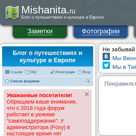
Mishanita.
ru
Блог о путешествиях и культуре в Европе
Заметки
Фотографии
Не забывай 
Блог о путешествиях и
Мы Вкон
культуре в Европе
Мы в Twi
Ссылки
FAQ
Регистрация
Вход
Список форумов
П
Понравилс
ои
Уважаемые посетители!
ск
Обращаем ваше внимание,
что с 2018 года форум
работает в режиме
"самоподдержания". У
администратора (Foxy) в
настоящее время нет