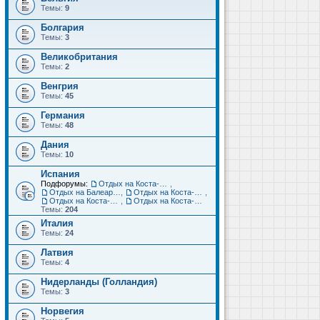
Темы:
9
Болгария
Темы:
3
Великобритания
Темы:
2
Венгрия
Темы:
45
Германия
Темы:
48
Дания
Темы:
10
Испания
Подфорумы:
Отдых на Коста-Дорада (Салоу, Камбрильс, Ла-Пинеда)
,
Отдых на Балеарских островах (Майорка, Ибица, Менорка, Форментера)
,
Отдых на Коста-Брава (Бланес, Пинеда-де-Мар, Калелья, Санта-Сусанна, Льорет-де-Мар...)
,
Отдых на Коста-дель-Соль (Малага, Торремолинос, Фуэнхирола, Марбелья...)
,
Отдых на Коста-Бланка (Бенидорм, Аликанте, Дения, Торревьеха)
Темы:
204
Италия
Темы:
24
Латвия
Темы:
4
Нидерланды (Голландия)
Темы:
3
Норвегия