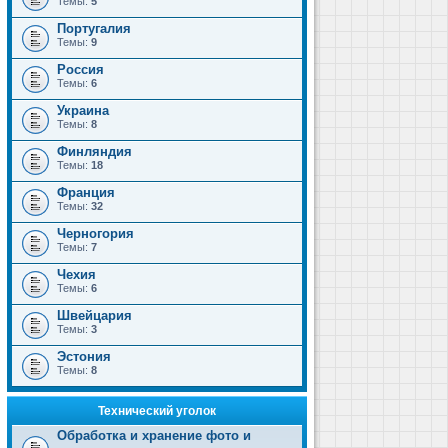
Темы:
5
Португалия
Темы:
9
Россия
Темы:
6
Украина
Темы:
8
Финляндия
Темы:
18
Франция
Темы:
32
Черногория
Темы:
7
Чехия
Темы:
6
Швейцария
Темы:
3
Эстония
Темы:
8
Технический уголок
Обработка и хранение фото и