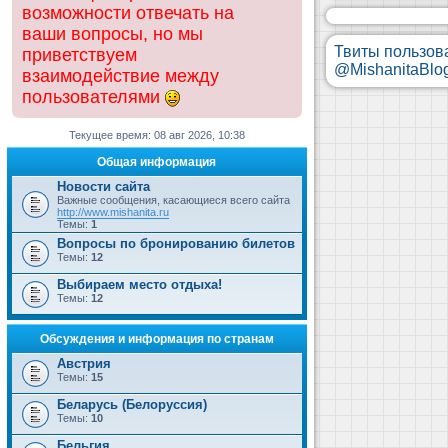
возможности отвечать на
ваши вопросы, но мы
Твиты пользов
приветствуем
@MishanitaBlo
взаимодействие между
пользователями
Текущее время: 08 авг 2026, 10:38
Общая информация
Новости сайта
Важные сообщения, касающиеся всего сайта
http://www.mishanita.ru
Темы:
1
Вопросы по бронированию билетов
Темы:
12
Выбираем место отдыха!
Темы:
12
Обсуждения и информация по странам
Австрия
Темы:
15
Беларусь (Белоруссия)
Темы:
10
Бельгия