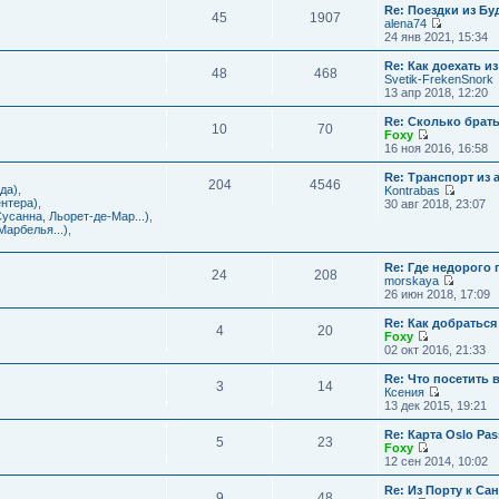
с
и
Re: Поездки из Бу
ю
о
е
л
45
1907
к
alena74
о
м
е
п
П
24 янв 2021, 15:34
б
у
д
о
е
щ
с
н
с
р
е
Re: Как доехать 
о
е
л
48
468
е
н
Svetik-FrekenSnork
о
м
е
й
и
13 апр 2018, 12:20
б
у
д
т
ю
щ
с
н
и
е
Re: Сколько брат
о
е
10
70
к
н
Foxy
о
м
п
и
П
16 ноя 2016, 16:58
б
у
о
ю
е
щ
с
с
р
е
Re: Транспорт из 
о
л
204
4546
е
н
да)
,
Kontrabas
о
е
й
и
П
нтера)
,
30 авг 2018, 23:07
б
д
т
ю
е
усанна, Льорет-де-Мар...)
,
щ
н
и
р
арбелья...)
,
е
е
к
е
н
м
п
й
и
у
о
Re: Где недорого
т
ю
24
208
с
с
morskaya
и
о
П
л
26 июн 2018, 17:09
к
о
е
е
п
б
р
д
о
Re: Как добраться
щ
4
20
е
н
с
Foxy
е
й
е
П
л
02 окт 2016, 21:33
н
т
м
е
е
и
и
у
р
д
Re: Что посетить 
ю
3
14
к
с
е
н
Ксения
п
о
й
е
П
13 дек 2015, 19:21
о
о
т
м
е
с
б
и
у
р
Re: Карта Oslo Pa
л
щ
5
23
к
с
е
Foxy
е
е
п
о
й
П
12 сен 2014, 10:02
д
н
о
о
т
е
н
и
с
б
и
р
Re: Из Порту к Са
е
ю
л
щ
9
48
к