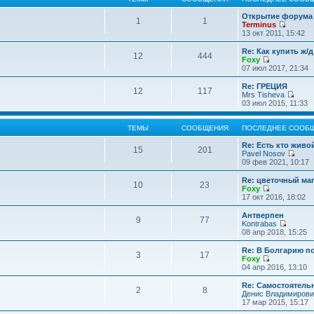
Открытие форума 
1
1
Terminus
П
13 окт 2011, 15:42
е
р
Re: Как купить ж/
12
444
е
Foxy
й
П
07 июл 2017, 21:34
т
е
и
р
Re: ГРЕЦИЯ
12
117
к
е
Mrs Tisheva
п
й
П
03 июл 2015, 11:33
о
т
е
с
и
р
л
к
е
ТЕМЫ
СООБЩЕНИЯ
ПОСЛЕДНЕЕ СООБ
е
п
й
д
о
т
Re: Есть кто жив
15
201
н
с
и
Pavel Nosov
е
л
к
П
09 фев 2021, 10:17
м
е
п
е
у
д
о
р
Re: цветочный ма
с
10
23
н
с
е
Foxy
о
е
л
й
П
17 окт 2016, 18:02
о
м
е
т
е
б
у
д
и
р
Антверпен
щ
с
9
77
н
к
е
Kontrabas
е
о
е
п
й
П
08 апр 2018, 15:25
н
о
м
о
т
е
и
б
у
с
и
р
Re: В Болгарию п
ю
щ
с
л
3
17
к
е
Foxy
е
о
е
п
й
П
04 апр 2016, 13:10
н
о
д
о
т
е
и
б
н
с
и
р
Re: Самостоятель
ю
щ
е
л
2
8
к
е
Денис Владимирови
е
м
е
п
й
17 мар 2015, 15:17
н
у
д
о
т
и
с
н