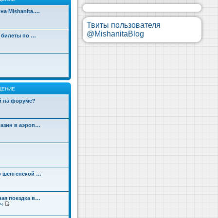
на Mishanita.…
Твиты пользователя
@MishanitaBlog
д билеты по …
ЩЕНИЕ
ой на форуме?
газин в аэроп…
о шенгенской …
ная поездка в…
ч
П
е