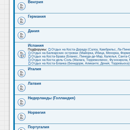
Венгрия
Германия
Дания
Испания
Подфорумы:
Отдых на Коста-Дорада (Салоу, Камбрильс, Ла-Пине
Отдых на Балеарских островах (Майорка, Ибица, Менорка, Форме
Отдых на Коста-Брава (Бланес, Пинеда-де-Мар, Калелья, Санта-С
Отдых на Коста-дель-Соль (Малага, Торремолинос, Фуэнхирола, М
Отдых на Коста-Бланка (Бенидорм, Аликанте, Дения, Торревьеха)
Италия
Латвия
Нидерланды (Голландия)
Норвегия
Португалия