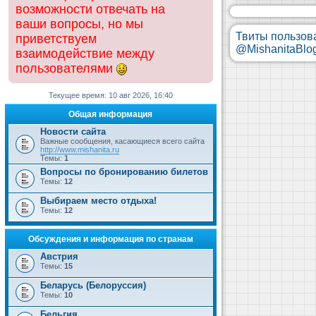
возможности отвечать на
ваши вопросы, но мы
Твиты пользов
приветствуем
@MishanitaBlo
взаимодействие между
пользователями
Текущее время: 10 авг 2026, 16:40
Общая информация
Новости сайта
Важные сообщения, касающиеся всего сайта
http://www.mishanita.ru
Темы:
1
Вопросы по бронированию билетов
Темы:
12
Выбираем место отдыха!
Темы:
12
Обсуждения и информация по странам
Австрия
Темы:
15
Беларусь (Белоруссия)
Темы:
10
Бельгия