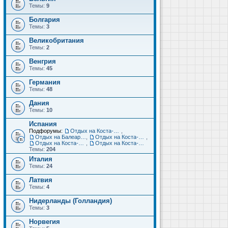
Темы:
9
Болгария
Темы:
3
Великобритания
Темы:
2
Венгрия
Темы:
45
Германия
Темы:
48
Дания
Темы:
10
Испания
Подфорумы:
Отдых на Коста-Дорада (Салоу, Камбрильс, Ла-Пинеда)
,
Отдых на Балеарских островах (Майорка, Ибица, Менорка, Форментера)
,
Отдых на Коста-Брава (Бланес, Пинеда-де-Мар, Калелья, Санта-Сусанна, Льорет-де-Мар...)
,
Отдых на Коста-дель-Соль (Малага, Торремолинос, Фуэнхирола, Марбелья...)
,
Отдых на Коста-Бланка (Бенидорм, Аликанте, Дения, Торревьеха)
Темы:
204
Италия
Темы:
24
Латвия
Темы:
4
Нидерланды (Голландия)
Темы:
3
Норвегия