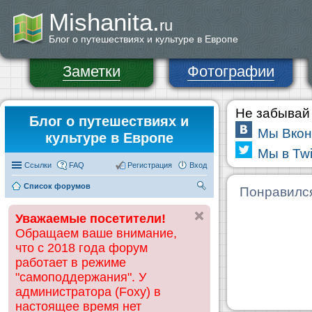
Mishanita.
ru
Блог о путешествиях и культуре в Европе
Заметки
Фотографии
Не забывай 
Блог о путешествиях и
Мы Вкон
культуре в Европе
Мы в Twi
Ссылки
FAQ
Регистрация
Вход
Список форумов
П
Понравилс
ои
Уважаемые посетители!
ск
Обращаем ваше внимание,
что с 2018 года форум
работает в режиме
"самоподдержания". У
администратора (Foxy) в
настоящее время нет