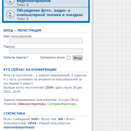
видеоматериалов
Темы:
2
Обсуждение фото-, видео- и
компьютерной техники в поездках
Темы:
1
ВХОД
•
РЕГИСТРАЦИЯ
Имя пользователя:
Пароль:
Забыли пароль?
Запомнить меня
КТО СЕЙЧАС НА КОНФЕРЕНЦИИ
Всего
2
посетителя :: 1 зарегистрированный, 0 скрытых
и 1 гость (основано на активности пользователей за
последние 5 минут)
Больше всего посетителей (
2594
) здесь было 28 дек
2016, 16:45
Зарегистрированные пользователи:
Google [Bot]
Легенда:
Администраторы
,
Супермодераторы
СТАТИСТИКА
Всего сообщений:
8440
• Всего тем:
466
• Всего
пользователей:
19548
• Новый пользователь:
stanstedairporttaxi2