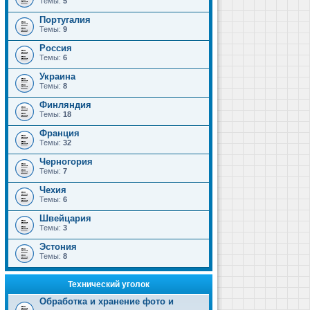
Темы:
5
Португалия
Темы:
9
Россия
Темы:
6
Украина
Темы:
8
Финляндия
Темы:
18
Франция
Темы:
32
Черногория
Темы:
7
Чехия
Темы:
6
Швейцария
Темы:
3
Эстония
Темы:
8
Технический уголок
Обработка и хранение фото и