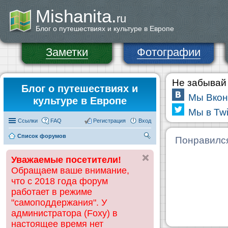
Mishanita.
ru
Блог о путешествиях и культуре в Европе
Заметки
Фотографии
Не забывай 
Блог о путешествиях и
Мы Вкон
культуре в Европе
Мы в Twi
Ссылки
FAQ
Регистрация
Вход
Список форумов
П
Понравилс
ои
Уважаемые посетители!
ск
Обращаем ваше внимание,
что с 2018 года форум
работает в режиме
"самоподдержания". У
администратора (Foxy) в
настоящее время нет