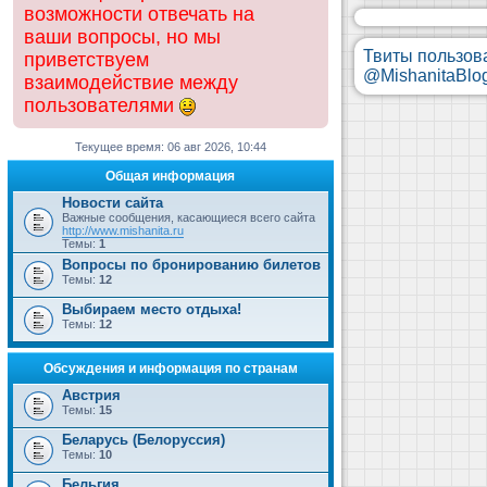
возможности отвечать на
ваши вопросы, но мы
Твиты пользов
приветствуем
@MishanitaBlo
взаимодействие между
пользователями
Текущее время: 06 авг 2026, 10:44
Общая информация
Новости сайта
Важные сообщения, касающиеся всего сайта
http://www.mishanita.ru
Темы:
1
Вопросы по бронированию билетов
Темы:
12
Выбираем место отдыха!
Темы:
12
Обсуждения и информация по странам
Австрия
Темы:
15
Беларусь (Белоруссия)
Темы:
10
Бельгия