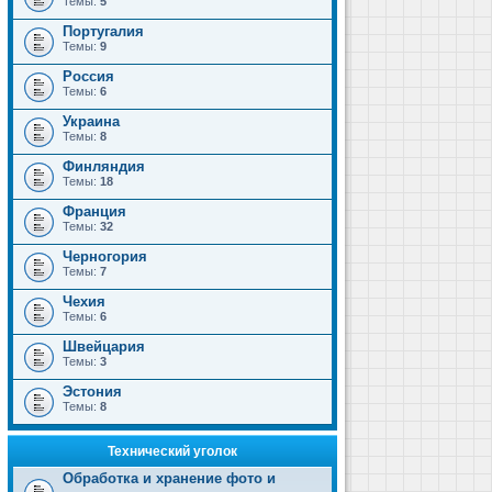
Темы:
5
Португалия
Темы:
9
Россия
Темы:
6
Украина
Темы:
8
Финляндия
Темы:
18
Франция
Темы:
32
Черногория
Темы:
7
Чехия
Темы:
6
Швейцария
Темы:
3
Эстония
Темы:
8
Технический уголок
Обработка и хранение фото и