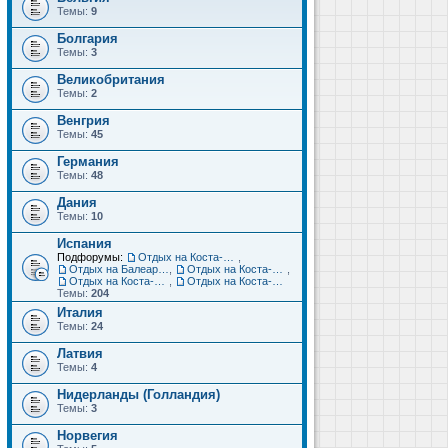
Темы:
9
Болгария
Темы:
3
Великобритания
Темы:
2
Венгрия
Темы:
45
Германия
Темы:
48
Дания
Темы:
10
Испания
Подфорумы:
Отдых на Коста-Дорада (Салоу, Камбрильс, Ла-Пинеда)
,
Отдых на Балеарских островах (Майорка, Ибица, Менорка, Форментера)
,
Отдых на Коста-Брава (Бланес, Пинеда-де-Мар, Калелья, Санта-Сусанна, Льорет-де-Мар...)
,
Отдых на Коста-дель-Соль (Малага, Торремолинос, Фуэнхирола, Марбелья...)
,
Отдых на Коста-Бланка (Бенидорм, Аликанте, Дения, Торревьеха)
Темы:
204
Италия
Темы:
24
Латвия
Темы:
4
Нидерланды (Голландия)
Темы:
3
Норвегия