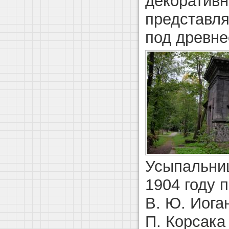
декоратив
представля
под древне
Усыпальни
1904 году 
В. Ю. Иога
П. Корсака 