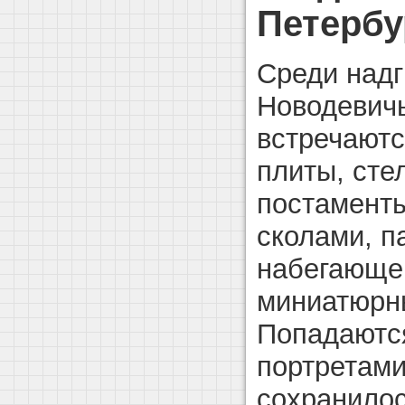
Петербу
Среди надг
Новодевич
встречаютс
плиты, сте
постаменты
сколами, п
набегающей
миниатюрны
Попадаются
портретами
сохранилос