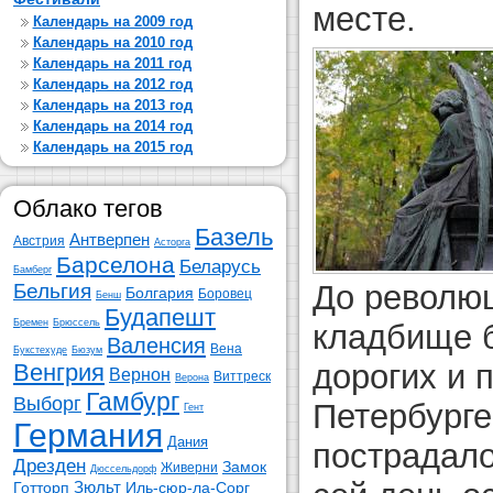
месте.
Календарь на 2009 год
Календарь на 2010 год
Календарь на 2011 год
Календарь на 2012 год
Календарь на 2013 год
Календарь на 2014 год
Календарь на 2015 год
Облако тегов
Базель
Антверпен
Австрия
Асторга
Барселона
Беларусь
Бамберг
До револю
Бельгия
Болгария
Боровец
Бенш
Будапешт
Бремен
Брюссель
кладбище 
Валенсия
Вена
Букстехуде
Бюзум
дорогих и 
Венгрия
Вернон
Виттреск
Верона
Гамбург
Выборг
Петербурге
Гент
Германия
Дания
пострадало
Дрезден
Замок
Живерни
Дюссельдорф
Зюльт
Готторп
Иль-сюр-ла-Сорг