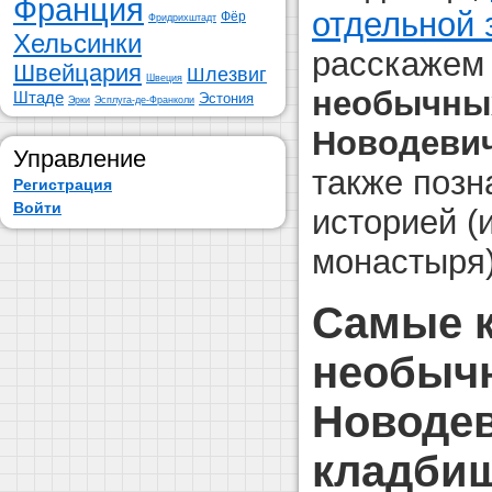
Франция
отдельной 
Фёр
Фридрихштадт
Хельсинки
расскажем
Швейцария
Шлезвиг
Швеция
необычны
Штаде
Эстония
Эрки
Эсплуга-де-Франколи
Новодеви
Управление
также позн
Регистрация
Войти
историей (
монастыря)
Самые 
необыч
Новоде
кладбищ