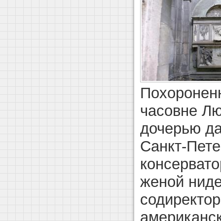
Похороненн
часовне Лю
дочерью да
Санкт-Пете
консервато
женой ниде
содиректор
американс