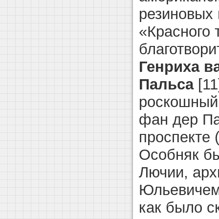
резиновых 
«Красного 
благотвори
Генриха в
Пальса
[11
роскошный 
фан дер Па
проспекте 
Особняк б
Лючии, ар
Юльевичем 
как было с