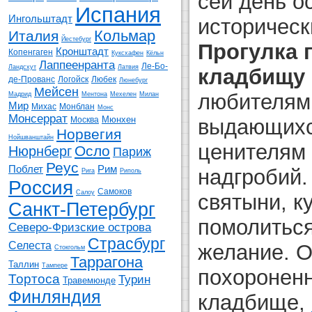
сей день о
Испания
Ингольштадт
историческ
Кольмар
Италия
Йестебург
Прогулка 
Кронштадт
Копенгаген
Куксхафен
Кёльн
Лаппеенранта
Ле-Бо-
Ландсхут
Латвия
кладбищу
де-Прованс
Логойск
Любек
Люнебург
Мейсен
любителям
Мадрид
Ментона
Мехелен
Милан
Мир
Михас
Монблан
Монс
Монсеррат
Мюнхен
выдающихс
Москва
Норвегия
Нойшванштайн
ценителям
Осло
Нюрнберг
Париж
Реус
Поблет
Рим
надгробий.
Рига
Риполь
Россия
Самоков
Салоу
святыни, к
Санкт-Петербург
помолиться
Северо-Фризские острова
Страсбург
Селеста
желание. О
Стокгольм
Таррагона
Таллин
Тампере
похоронен
Тортоса
Турин
Травемюнде
Финляндия
кладбище,