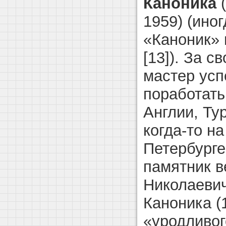
Каноника
(
1959) (ино
«Каноник» и
[13]). За с
мастер усп
поработать
Англии, Тур
когда-то н
Петербурге
памятник в
Николаевич
Каноника (1
«уродливог