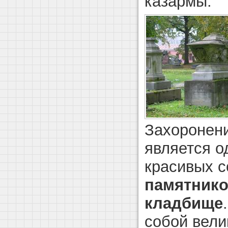
казармы.
Захоронени
является о
красивых 
памятнико
кладбище
собой вел