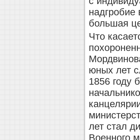
с индивиду
надгробие 
большая це
Что касает
похороненн
Мордвинова
юных лет с
1856 году 
начальнико
канцелярии
министерст
лет стал д
Военного м