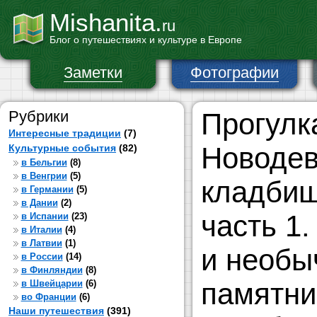
Mishanita.
ru
Блог о путешествиях и культуре в Европе
Заметки
Фотографии
Рубрики
Прогулк
Интересные традиции
(7)
Новоде
Культурные события
(82)
в Бельгии
(8)
в Венгрии
(5)
кладбищ
в Германии
(5)
в Дании
(2)
часть 1
в Испании
(23)
в Италии
(4)
в Латвии
(1)
и необы
в России
(14)
в Финляндии
(8)
памятни
в Швейцарии
(6)
во Франции
(6)
Наши путешествия
(391)