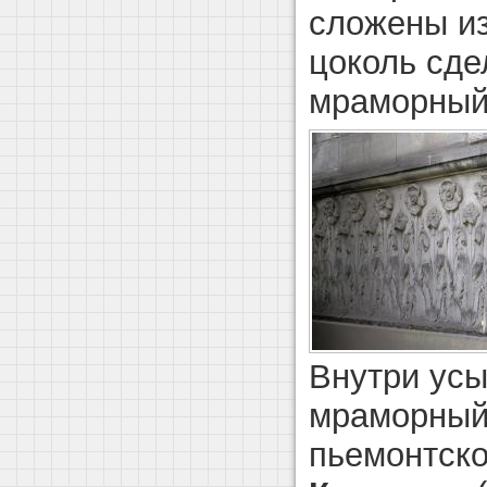
сложены из
цоколь сде
мраморный 
Внутри ус
мраморный
пьемонтско