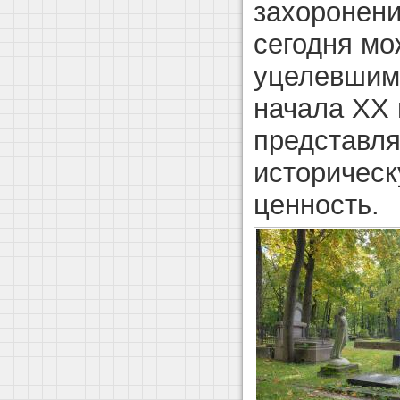
захоронени
сегодня м
уцелевшим
начала XX 
представл
историческ
ценность.