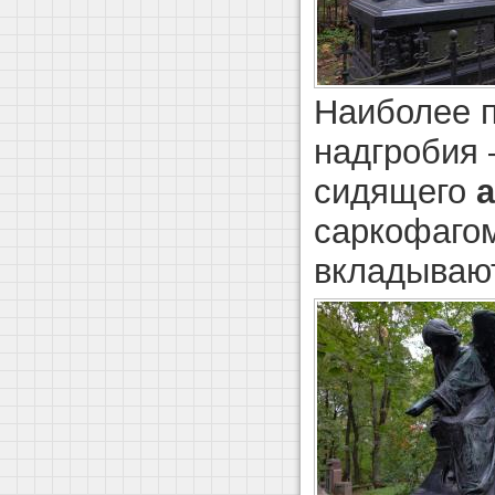
Наиболее 
надгробия
сидящего
саркофагом
вкладывают