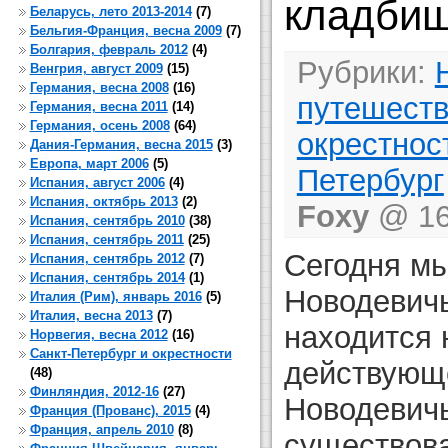
кладбищ
Беларусь, лето 2013-2014
(7)
Бельгия-Франция, весна 2009
(7)
Болгария, февраль 2012
(4)
Рубрики:
Венгрия, август 2009
(15)
Германия, весна 2008
(16)
путешест
Германия, весна 2011
(14)
Германия, осень 2008
(64)
окрестнос
Дания-Германия, весна 2015
(3)
Европа, март 2006
(5)
Петербург
Испания, август 2006
(4)
Испания, октябрь 2013
(2)
Foxy
@ 16 
Испания, сентябрь 2010
(38)
Испания, сентябрь 2011
(25)
Сегодня мы
Испания, сентябрь 2012
(7)
Испания, сентябрь 2014
(1)
Новодевичь
Италия (Рим), январь 2016
(5)
Италия, весна 2013
(7)
находится 
Норвегия, весна 2012
(16)
Санкт-Петербург и окрестности
действующе
(48)
Финляндия, 2012-16
(27)
Новодевичь
Франция (Прованс), 2015
(4)
Франция, апрель 2010
(8)
существов