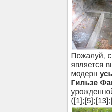
Пожалуй, с
является в
модерн
ус
Гильзе Фа
урожденн
([1];[5];[13];