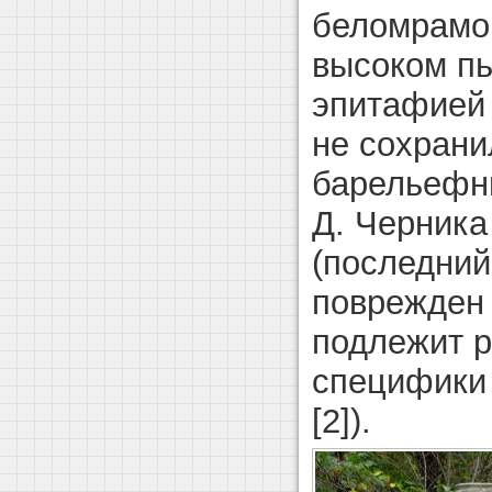
беломрамо
высоком пь
эпитафией
не сохрани
барельефны
Д. Черника
(последний
поврежден 
подлежит р
специфики
[2]).