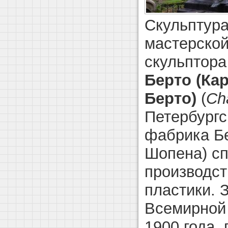
Скульптура
мастерской
скульптора
Берто (Ка
Берто)
(
Ch
Петербургс
фабрика Б
Шопена) с
производст
пластики. 
Всемирной
1900 года,