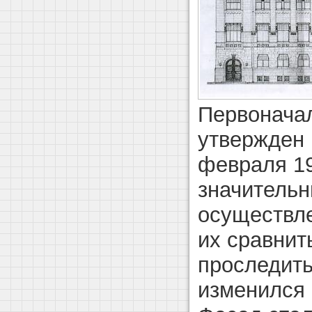
Первонача
утвержден 
февраля 19
значительн
осуществле
их сравнит
проследить
изменился 