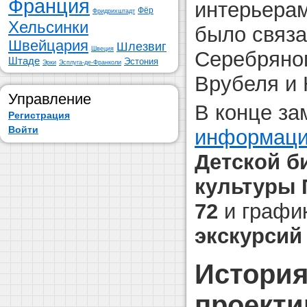
Франция
интерьерам
Фёр
Фридрихштадт
Хельсинки
было связа
Швейцария
Шлезвиг
Швеция
Серебряно
Штаде
Эстония
Эрки
Эсплуга-де-Франколи
Врубеля и 
Управление
В конце за
Регистрация
Войти
информац
Детской б
культуры 
72
и графи
экскурсий
История
проекти