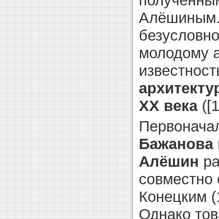
полученны
Алёшиным.
безусловн
молодому а
известност
архитекту
XX века
([1
Первонача
Бажанова
Алёшин
ра
совместно
Конецким (1
Однако то