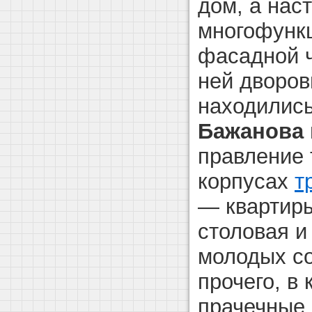
дом, а нас
многофункц
фасадной ч
ней дворо
находилис
Бажанова
правление 
корпусах
т
— квартиры
столовая и
молодых с
прочего, в
прачечные 