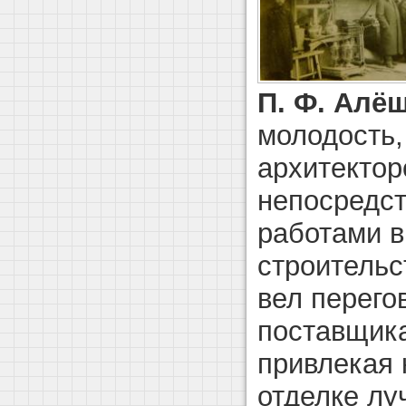
П. Ф. Алё
молодость,
архитектор
непосредст
работами в
строительс
вел перего
поставщик
привлекая 
отделке лу