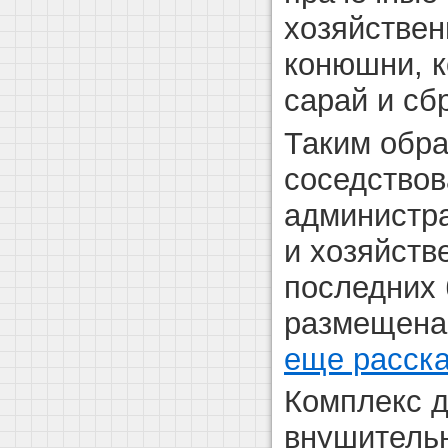
хозяйствен
конюшни, к
сарай и сб
Таким обр
соседствов
администр
и хозяйств
последних 
размещена
еще расск
Комплекс д
внушительн