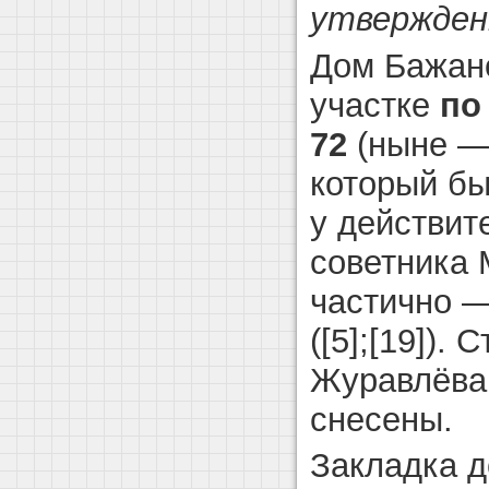
утвержден
Дом Бажан
участке
по
72
(ныне —
который бы
у действит
советника 
частично —
([5];[19]).
Журавлёва
снесены.
Закладка д