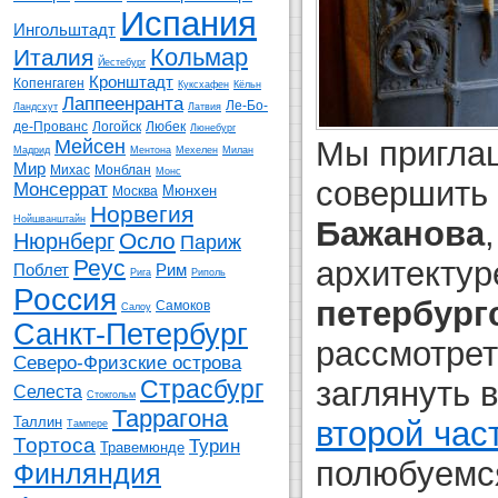
Испания
Ингольштадт
Кольмар
Италия
Йестебург
Кронштадт
Копенгаген
Куксхафен
Кёльн
Лаппеенранта
Ле-Бо-
Ландсхут
Латвия
де-Прованс
Логойск
Любек
Люнебург
Мы приглаш
Мейсен
Мадрид
Ментона
Мехелен
Милан
Мир
Михас
Монблан
Монс
совершить
Монсеррат
Мюнхен
Москва
Норвегия
Нойшванштайн
Бажанова
Осло
Нюрнберг
Париж
архитектур
Реус
Поблет
Рим
Рига
Риполь
Россия
петербург
Самоков
Салоу
Санкт-Петербург
рассмотрет
Северо-Фризские острова
заглянуть 
Страсбург
Селеста
Стокгольм
Таррагона
Таллин
второй час
Тампере
Тортоса
Турин
Травемюнде
полюбуемс
Финляндия