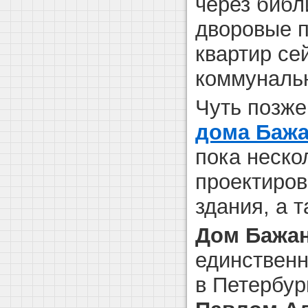
через библи
дворовые по
квартир се
коммунальн
Чуть позж
дома Баж
пока неско
проектиров
здания, а 
Дом Бажа
единственн
в Петербу