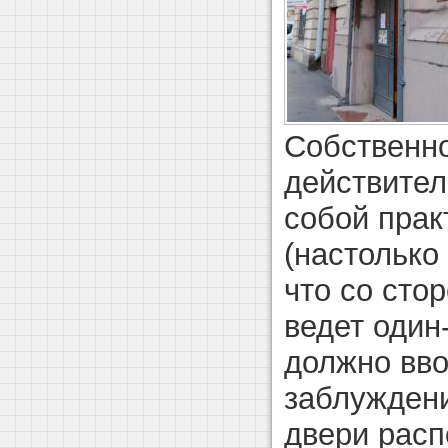
Собственно
действител
собой прак
(настолько 
что со сто
ведет один
должно вво
заблуждени
двери расп