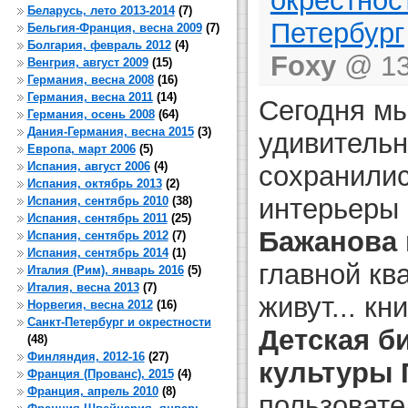
окрестнос
Беларусь, лето 2013-2014
(7)
Петербург
Бельгия-Франция, весна 2009
(7)
Болгария, февраль 2012
(4)
Foxy
@ 13 
Венгрия, август 2009
(15)
Германия, весна 2008
(16)
Германия, весна 2011
(14)
Сегодня мы
Германия, осень 2008
(64)
Дания-Германия, весна 2015
(3)
удивительн
Европа, март 2006
(5)
Испания, август 2006
(4)
сохранили
Испания, октябрь 2013
(2)
интерьеры
Испания, сентябрь 2010
(38)
Испания, сентябрь 2011
(25)
Бажанова 
Испания, сентябрь 2012
(7)
Испания, сентябрь 2014
(1)
главной кв
Италия (Рим), январь 2016
(5)
Италия, весна 2013
(7)
живут... кн
Норвегия, весна 2012
(16)
Санкт-Петербург и окрестности
Детская б
(48)
Финляндия, 2012-16
(27)
культуры 
Франция (Прованс), 2015
(4)
Франция, апрель 2010
(8)
пользовате