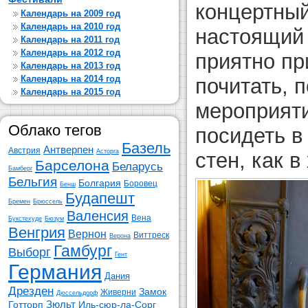
концертный
Календарь на 2009 год
Календарь на 2010 год
настоящий 
Календарь на 2011 год
Календарь на 2012 год
приятно при
Календарь на 2013 год
Календарь на 2014 год
почитать, 
Календарь на 2015 год
мероприят
Облако тегов
посидеть в
Базель
Антверпен
Австрия
Асторга
стен, как в
Барселона
Беларусь
Бамберг
Бельгия
Болгария
Боровец
Бенш
Будапешт
Бремен
Брюссель
Валенсия
Вена
Букстехуде
Бюзум
Венгрия
Вернон
Виттреск
Верона
Гамбург
Выборг
Гент
Германия
Дания
Дрезден
Замок
Живерни
Дюссельдорф
Зюльт
Готторп
Иль-сюр-ла-Сорг