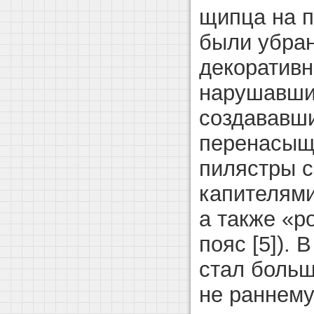
щипца на п
были убра
декоративн
нарушавшие
создававш
перенасыще
пилястры 
капителями
а также «р
пояс [5]). 
стал больш
не раннему