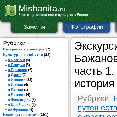
Mishanita.
ru
Блог о путешествиях и культуре в Европе
Заметки
Фотографии
Рубрики
Экскурс
Интересные традиции
(7)
Бажанов
Культурные события
(82)
в Бельгии
(8)
в Венгрии
(5)
часть 1.
в Германии
(5)
в Дании
(2)
история
в Испании
(23)
в Италии
(4)
в Латвии
(1)
в России
(14)
Рубрики:
в Финляндии
(8)
в Швейцарии
(6)
путешест
во Франции
(6)
Наши путешествия
(391)