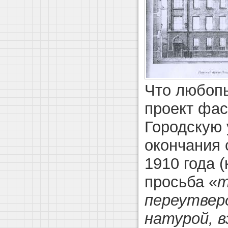
Что любоп
проект фас
Городскую 
окончания 
1910 года 
просьба «
т
переутверд
натурой, в