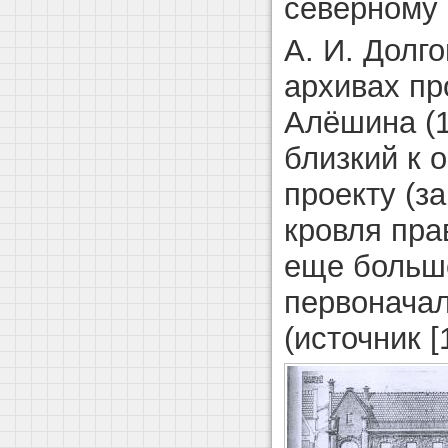
северному 
А. И. Долг
архивах п
Алёшина (1
близкий к 
проекту (з
кровля пра
еще больш
первоначал
(источник [1