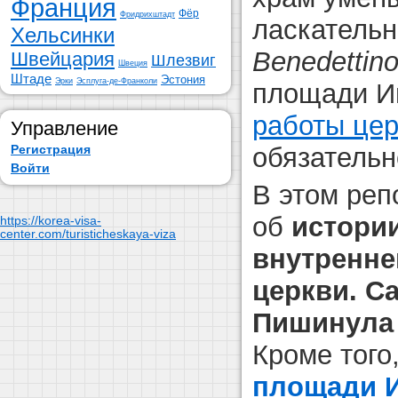
Франция
Фёр
Фридрихштадт
ласкатель
Хельсинки
Benedettin
Швейцария
Шлезвиг
Швеция
Штаде
Эстония
Эрки
Эсплуга-де-Франколи
площади И
работы цер
Управление
обязательн
Регистрация
Войти
В этом ре
об
истории
https://korea-visa-
center.com/turisticheskaya-viza
внутренне
церкви. С
Пишинула 
Кроме того
площади 