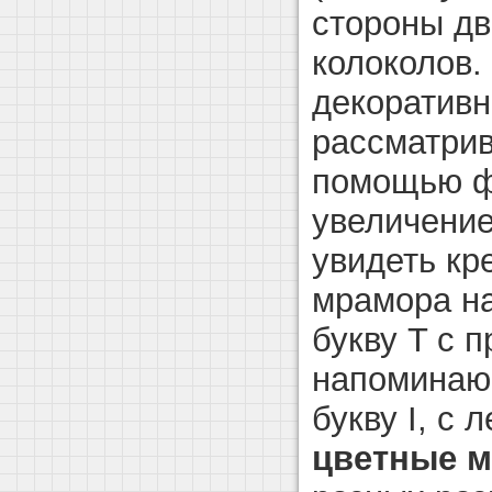
стороны дв
колоколов.
декоратив
рассматрив
помощью ф
увеличение
увидеть кр
мрамора н
букву T с 
напоминаю
букву I, с 
цветные 