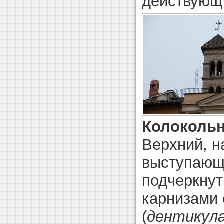
действующ
Колоколь
Верхний, н
выступающ
подчеркнут
карнизами 
(
дентикул