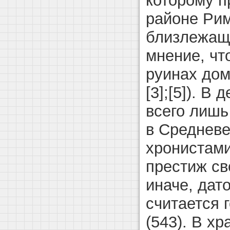
которому п
районе Рим
близлежащ
мнение, чт
руинах до
[3];[5]). В
всего лишь
в Средневе
хронистами
престиж сво
иначе, дат
считается 
(543). В х