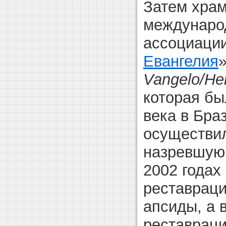
Затем хра
междунаро
ассоциации
Евангелия
»
Vangelo/Her
которая бы
века в Бра
осуществил
назревшую 
2002 годах
реставрац
апсиды, а 
реставраци