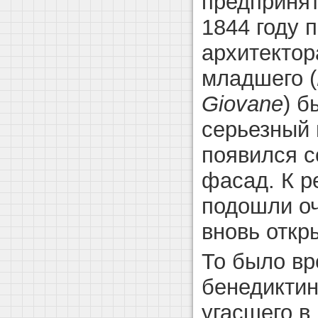
предпринят
1844 году 
архитектор
младшего (
Giovane
) б
серьезный 
появился 
фасад. К р
подошли оч
вновь откр
То было в
бенедиктин
угасшего в