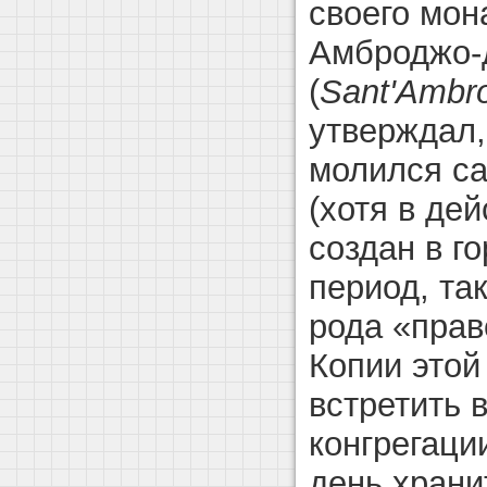
своего мон
Амброджо-
(
Sant'Ambro
утверждал,
молился с
(хотя в де
создан в г
период, так
рода «прав
Копии этой
встретить 
конгрегаци
день храни