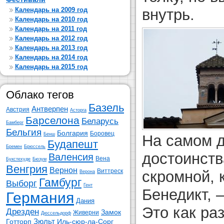
Календарь на 2009 год
внутрь.
Календарь на 2010 год
Календарь на 2011 год
Календарь на 2012 год
Календарь на 2013 год
Календарь на 2014 год
Календарь на 2015 год
Облако тегов
Базель
Антверпен
Австрия
Асторга
Барселона
Беларусь
Бамберг
Бельгия
Болгария
Боровец
Бенш
На самом 
Будапешт
Бремен
Брюссель
достоинств
Валенсия
Вена
Букстехуде
Бюзум
Венгрия
Вернон
скромной, 
Виттреск
Верона
Гамбург
Выборг
Гент
Бенедикт, 
Германия
Дания
Это как раз
Дрезден
Замок
Живерни
Дюссельдорф
Зюльт
Готторп
Иль-сюр-ла-Сорг