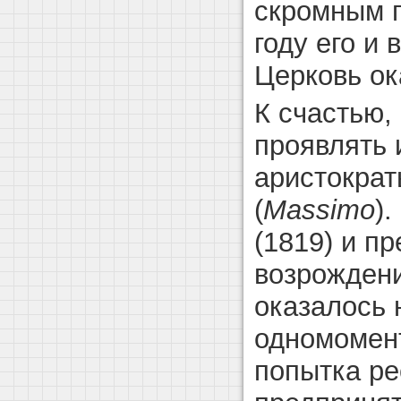
скромным п
году его и 
Церковь ок
К счастью,
проявлять 
аристократ
(
Massimo
)
(1819) и п
возрождени
оказалось 
одномомент
попытка р