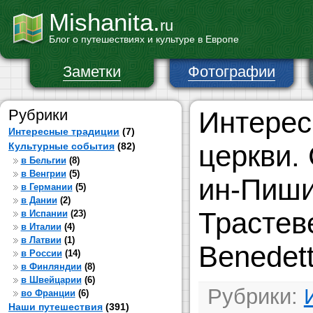
Mishanita.
ru
Блог о путешествиях и культуре в Европе
Заметки
Фотографии
Рубрики
Интерес
Интересные традиции
(7)
церкви.
Культурные события
(82)
в Бельгии
(8)
в Венгрии
(5)
ин-Пиши
в Германии
(5)
в Дании
(2)
Трастев
в Испании
(23)
в Италии
(4)
в Латвии
(1)
Benedett
в России
(14)
в Финляндии
(8)
в Швейцарии
(6)
Рубрики:
во Франции
(6)
Наши путешествия
(391)