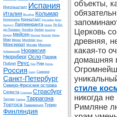
объекты, к
Испания
Ингольштадт
обязатель
Кольмар
Италия
Йестебург
Кронштадт
запоминают
Копенгаген
Куксхафен
Кёльн
Лаппеенранта
Ле-Бо-
Ландсхут
Латвия
Церковь со
де-Прованс
Логойск
Любек
Люнебург
Мейсен
Мадрид
Ментона
Мехелен
Милан
древняя, н
Мир
Михас
Монблан
Монс
Монсеррат
Мюнхен
Москва
какая-то о
Норвегия
Нойшванштайн
Осло
Нюрнберг
Париж
домашняя 
Реус
Поблет
Рим
Рига
Риполь
Огромнейш
Россия
Самоков
Салоу
уникальны
Санкт-Петербург
Северо-Фризские острова
стиле кос
Страсбург
Селеста
Стокгольм
никогда не
Таррагона
Таллин
Тампере
Тортоса
Турин
Римляне л
Травемюнде
Финляндия
храм умен