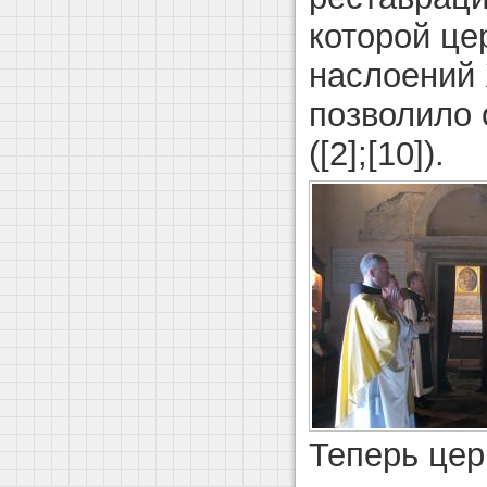
которой це
наслоений X
позволило 
([2];[10]).
Теперь цер