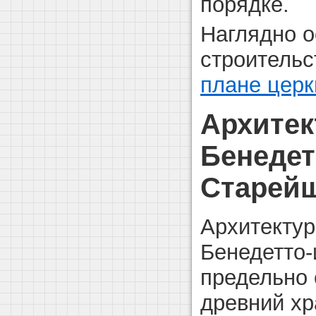
порядке.
Наглядно 
строитель
плане церк
Архитек
Бенедет
Старейш
Архитектур
Бенедетто
предельно 
древний хр