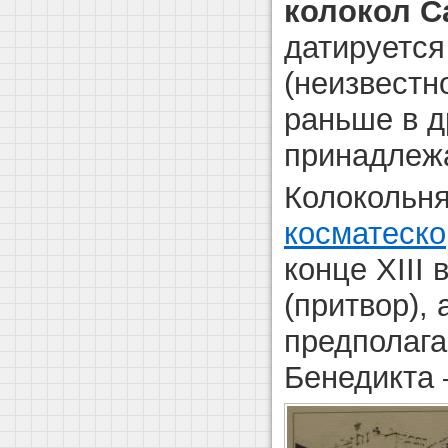
колокол С
датируется
(неизвестн
раньше в д
принадлежа
Колокольн
косматеско
конце XIII
(притвор), 
предполага
Бенедикта