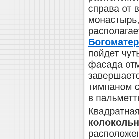
справа от 
монастырь,
располага
Богомате
пойдет чут
фасада отм
завершает
тимпаном 
в пальметт
Квадратна
колокольн
расположен