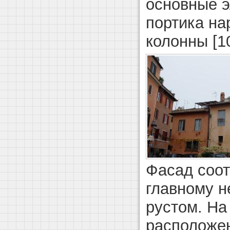
основные 
портика на
колонны [10
Фасад соот
главному 
рустом. На
расположен