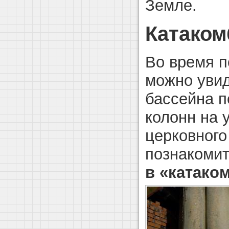
Земле.
Катаком
Во время 
можно уви
бассейна п
колонн на 
церковного
познакоми
в «катако