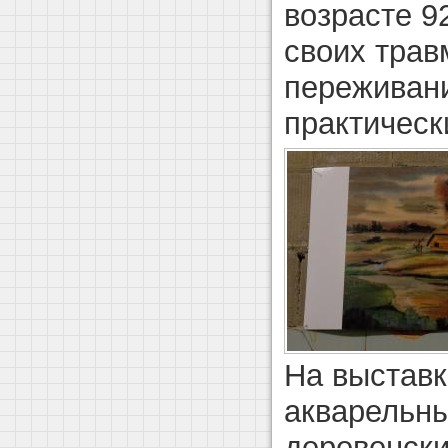
возрасте 9
своих трав
переживан
практическ
На выставк
акварельны
деревенск