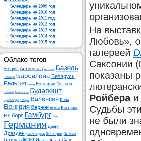
уникальном
Календарь на 2009 год
Календарь на 2010 год
организова
Календарь на 2011 год
Календарь на 2012 год
На выставк
Календарь на 2013 год
Календарь на 2014 год
Любовь», о
Календарь на 2015 год
галереей
D
Облако тегов
Саксонии (
Базель
Антверпен
Австрия
Асторга
показаны р
Барселона
Беларусь
Бамберг
Бельгия
Болгария
лютерански
Боровец
Бенш
Будапешт
Бремен
Брюссель
Ройбера
Валенсия
Вена
Букстехуде
Бюзум
Венгрия
Судьбы эти
Вернон
Виттреск
Верона
Гамбург
Выборг
Гент
не были зн
Германия
Дания
одновремен
Дрезден
Замок
Живерни
Дюссельдорф
Зюльт
Готторп
Иль-сюр-ла-Сорг