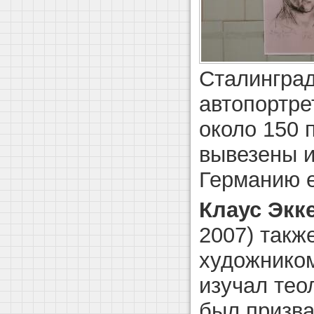
Сталингра
автопортре
около 150 
вывезены и
Германию е
Клаус Экк
2007) такж
художником
изучал теол
был призва