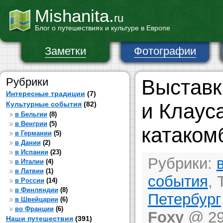
Mishanita.
ru
Блог о путешествиях и культуре в Европе
Заметки
Фотографии
Рубрики
Выставк
Интересные традиции
(7)
и Клаус
Культурные события
(82)
в Бельгии
(8)
в Венгрии
(5)
катаком
в Германии
(5)
в Дании
(2)
в Испании
(23)
Рубрики:
в Италии
(4)
в Латвии
(1)
события
, 
в России
(14)
в Финляндии
(8)
Петербург
в Швейцарии
(6)
во Франции
(6)
Foxy
@ 29 
Наши путешествия
(391)