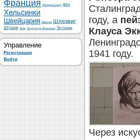
Франция
Фёр
Сталинград
Фридрихштадт
Хельсинки
году, а
пей
Швейцария
Шлезвиг
Швеция
Штаде
Эстония
Клауса Эк
Эрки
Эсплуга-де-Франколи
Ленинградо
Управление
1941 году.
Регистрация
Войти
Через иску