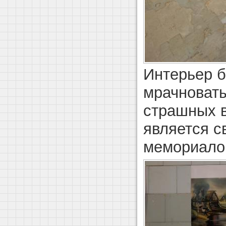
Интерьер б
мрачноват
страшных 
является с
мемориало