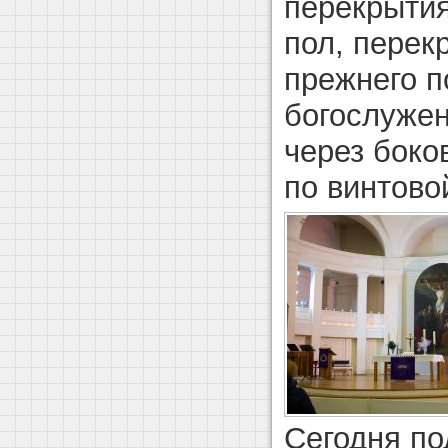
перекрытия
пол, перек
прежнего п
богослуже
через боко
по винтово
Сегодня по