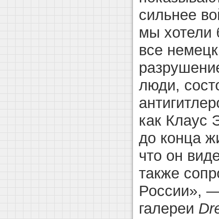
сильнее во
мы хотели 
все немецк
разрушение
люди, сост
антигитлер
как Клаус Э
до конца ж
что он виде
также сопр
России», —
галереи
Dr