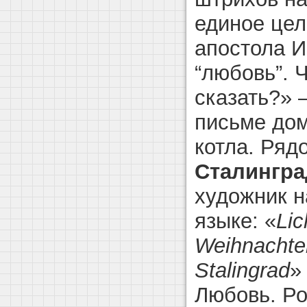
единое цел
апостола Ио
“любовь”. 
сказать?» 
письме дом
котла. Ряд
Сталингр
художник н
языке: «
Lic
Weihnacht
Stalingrad
»
Любовь. Ро