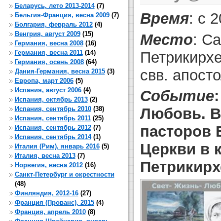
Беларусь, лето 2013-2014
(7)
Время
: с 
Бельгия-Франция, весна 2009
(7)
Болгария, февраль 2012
(4)
Венгрия, август 2009
(15)
Место
: С
Германия, весна 2008
(16)
Петрикирх
Германия, весна 2011
(14)
Германия, осень 2008
(64)
свв. апост
Дания-Германия, весна 2015
(3)
Европа, март 2006
(5)
Испания, август 2006
(4)
Событие
Испания, октябрь 2013
(2)
Испания, сентябрь 2010
(38)
Любовь. В
Испания, сентябрь 2011
(25)
пасторов 
Испания, сентябрь 2012
(7)
Испания, сентябрь 2014
(1)
Церкви в 
Италия (Рим), январь 2016
(5)
Италия, весна 2013
(7)
Петрикирх
Норвегия, весна 2012
(16)
Санкт-Петербург и окрестности
(48)
Финляндия, 2012-16
(27)
Франция (Прованс), 2015
(4)
Франция, апрель 2010
(8)