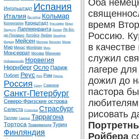
Оба немец
Испания
Ингольштадт
священнос
Кольмар
Италия
Йестебург
время Втор
Кронштадт
Копенгаген
Куксхафен
Кёльн
Лаппеенранта
Ле-Бо-
Ландсхут
Латвия
Россию. Ку
де-Прованс
Логойск
Любек
Люнебург
Мейсен
Мадрид
Ментона
Мехелен
Милан
в качестве
Мир
Михас
Монблан
Монс
Монсеррат
Мюнхен
Москва
служил свя
Норвегия
Нойшванштайн
Осло
Нюрнберг
лагере для
Париж
Реус
Поблет
Рим
Рига
Риполь
дожил до н
Россия
Самоков
Салоу
пастора бы
Санкт-Петербург
любителям
Северо-Фризские острова
Страсбург
Селеста
Стокгольм
рисовать д
Таррагона
Таллин
Тампере
Портретны
Тортоса
Турин
Травемюнде
Финляндия
Ройбера
с