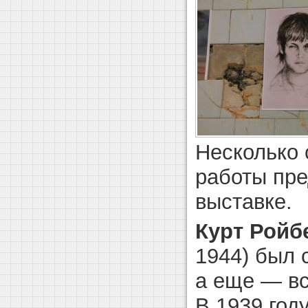
Несколько 
работы пре
выставке.
Курт Ройб
1944) был 
а еще — вс
В 1939 год