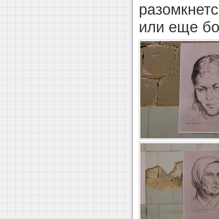
разомкнетс
или еще б