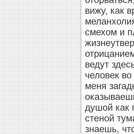
вижу, как 
меланхоли
смехом и п
жизнеутве
отрицанием
ведут здес
человек во
меня загад
оказываеш
душой как
стеной тум
знаешь, чт