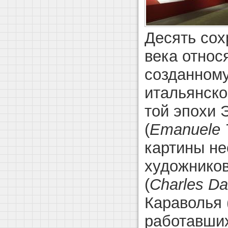
Десять сох
века относ
созданному
итальянско
той эпохи 
(
Emanuele 
картины не
художников
(
Charles
Da
Караволья 
работавших