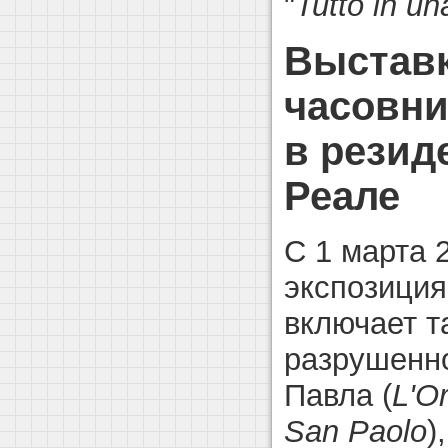
"
Tutto
in
un
Выставк
часовни
в резид
Реале
С 1 марта 
экспозиция
включает т
разрушенно
Павла (
L'
Or
San
Paolo
)