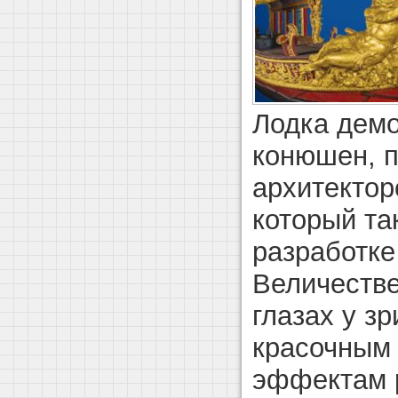
Лодка демо
конюшен, 
архитекто
который та
разработке
Величеств
глазах у з
красочным
эффектам 