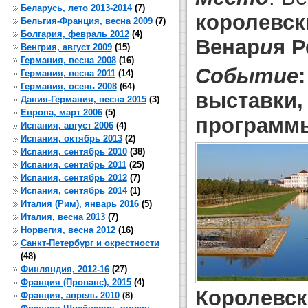
Беларусь, лето 2013-2014
(7)
королевск
Бельгия-Франция, весна 2009
(7)
Болгария, февраль 2012
(4)
Венар
и
я Р
Венгрия, август 2009
(15)
Германия, весна 2008
(16)
Событие
Германия, весна 2011
(14)
Германия, осень 2008
(64)
выставки,
Дания-Германия, весна 2015
(3)
Европа, март 2006
(5)
программ
Испания, август 2006
(4)
Испания, октябрь 2013
(2)
Испания, сентябрь 2010
(38)
Испания, сентябрь 2011
(25)
Испания, сентябрь 2012
(7)
Испания, сентябрь 2014
(1)
Италия (Рим), январь 2016
(5)
Италия, весна 2013
(7)
Норвегия, весна 2012
(16)
Санкт-Петербург и окрестности
(48)
Финляндия, 2012-16
(27)
Франция (Прованс), 2015
(4)
Королевск
Франция, апрель 2010
(8)