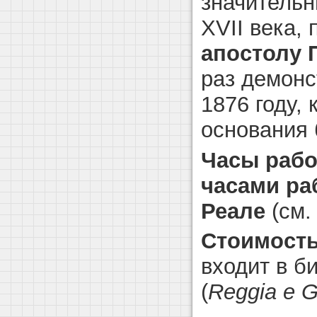
значительн
XVII века,
апостолу 
раз демонс
1876 году,
основания 
Часы раб
часами ра
Реале
(см.
Стоимость
входит в б
(
Reggia e Gi