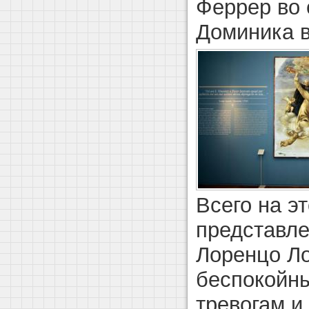
Феррер во 
Доминика в
Всего на э
представле
Лоренцо Ло
беспокойны
тревогам и