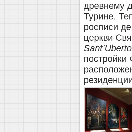
древнему д
Турине. Те
росписи де
церкви Свя
Sant’Uberto
постройки
расположен
резиденци