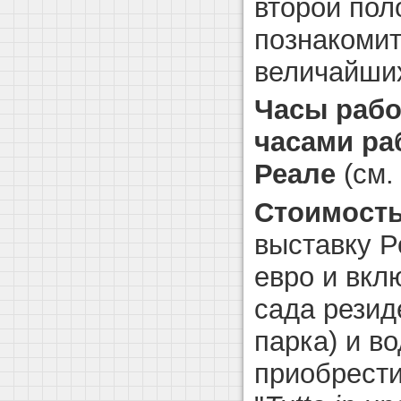
второй пол
познакомит
величайши
Часы рабо
часами ра
Реале
(см.
Стоимость
выставку Р
евро и вкл
сада резид
парка) и в
приобрест