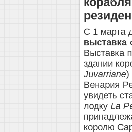
корабля
резиден
С 1 марта 
выставка 
Выставка п
здании кор
Juvarriane
)
Венария Ре
увидеть ст
лодку
La P
принадлеж
королю Сар