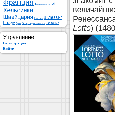
знакомит с
Франция
Фёр
Фридрихштадт
величайших
Хельсинки
Швейцария
Ренессанс
Шлезвиг
Швеция
Штаде
Эстония
Эрки
Эсплуга-де-Франколи
Lotto
) (148
Управление
Регистрация
Войти