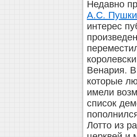
Недавно п
А.С. Пушк
интерес пу
произведен
переместил
королевски
Венария. В
которые лю
имели возм
список де
пополнился
Лотто из р
церквей и 