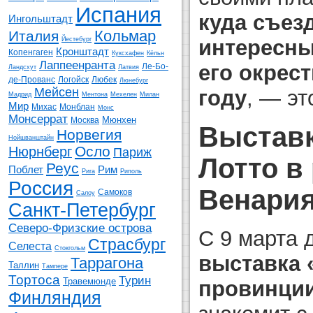
Испания
куда съезд
Ингольштадт
Кольмар
Италия
интересны
Йестебург
Кронштадт
Копенгаген
Куксхафен
Кёльн
Лаппеенранта
его окрест
Ле-Бо-
Ландсхут
Латвия
де-Прованс
Логойск
Любек
Люнебург
Мейсен
году
, — эт
Мадрид
Ментона
Мехелен
Милан
Мир
Михас
Монблан
Монс
Монсеррат
Мюнхен
Москва
Выставк
Норвегия
Нойшванштайн
Осло
Нюрнберг
Париж
Лотто в
Реус
Поблет
Рим
Рига
Риполь
Россия
Венария
Самоков
Салоу
Санкт-Петербург
Северо-Фризские острова
С 9 марта 
Страсбург
Селеста
Стокгольм
выставка 
Таррагона
Таллин
Тампере
Тортоса
Турин
Травемюнде
провинци
Финляндия