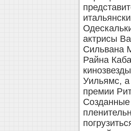
представи
итальянски
Одескальки
актрисы Ва
Сильвана М
Райна Каба
кинозвезд
Уильямс, а
премии Рит
Созданные
пленительн
погрузитьс