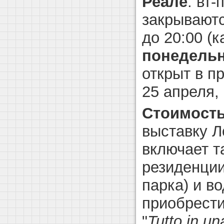
Реале
: вт-
закрываются
до 20:00 (к
понедель
открыт в п
25 апреля, 
Стоимость
выставку Л
включает т
резиденции
парка) и в
приобрест
"
Tutto
in
un