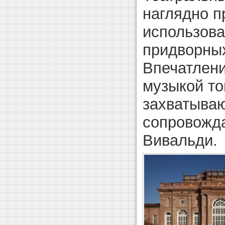
наглядно п
использов
придворных
Впечатлени
музыкой то
захватыва
сопровожд
Вивальди.