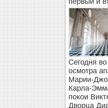
первый и в
Сегодня во
осмотра ап
Марии-Джов
Карла-Эмма
покои Викт
Дворца Диа