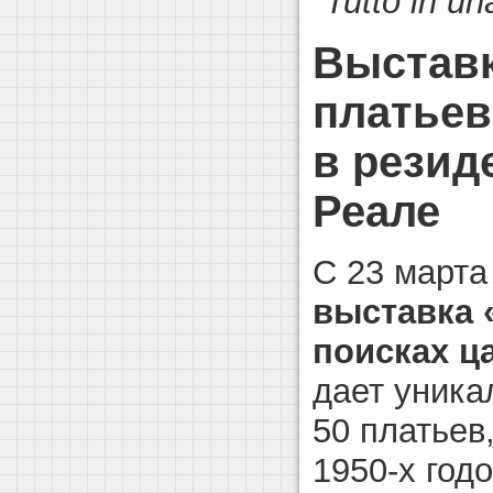
"
Tutto
in
un
Выставк
платьев
в резид
Реале
С 23 марта
выставка 
поисках ц
дает уника
50 платьев
1950-х год