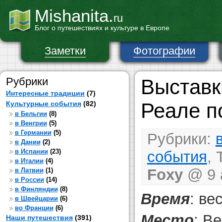
Mishanita.
ru
Блог о путешествиях и культуре в Европе
Заметки
Фотографии
Рубрики
Выставк
Интересные традиции
(7)
Реале п
Культурные события
(82)
в Бельгии
(8)
в Венгрии
(5)
в Германии
(5)
Рубрики:
в Дании
(2)
в Испании
(23)
события
, 
в Италии
(4)
Foxy
@ 9 а
в Латвии
(1)
в России
(14)
в Финляндии
(8)
Время
: ве
в Швейцарии
(6)
во Франции
(6)
Место
: В
Наши путешествия
(391)