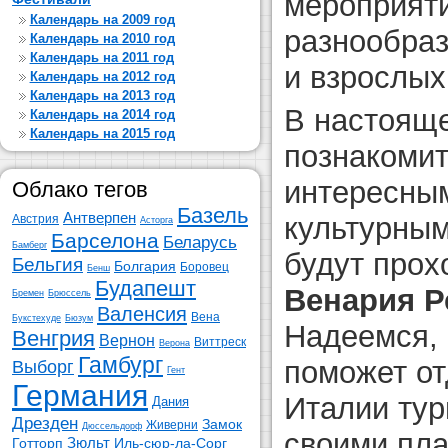
мероприяти
Календарь на 2009 год
разнообраз
Календарь на 2010 год
Календарь на 2011 год
и взрослых
Календарь на 2012 год
Календарь на 2013 год
В настоящ
Календарь на 2014 год
Календарь на 2015 год
познакомит
интересны
Облако тегов
Базель
Антверпен
культурным
Австрия
Асторга
Барселона
Беларусь
Бамберг
будут прох
Бельгия
Болгария
Боровец
Бенш
Будапешт
Венария Р
Бремен
Брюссель
Валенсия
Вена
Букстехуде
Бюзум
Надеемся, 
Венгрия
Вернон
Виттреск
Верона
Гамбург
поможет о
Выборг
Гент
Германия
Италии тур
Дания
Дрезден
Замок
Живерни
Дюссельдорф
своими пла
Зюльт
Готторп
Иль-сюр-ла-Сорг