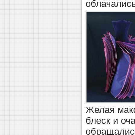
облачались
Желая мак
блеск и оч
обращались