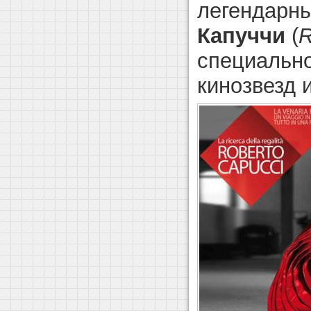
легендарн
Капуччи
(
R
специально
кинозвезд 