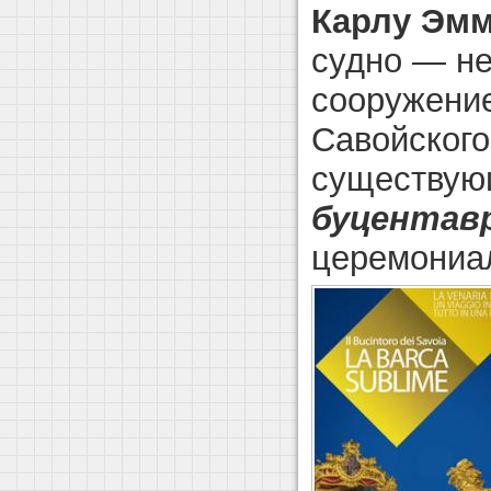
Карлу Эмм
судно — не
сооружение
Савойского
существую
буцентав
церемониал