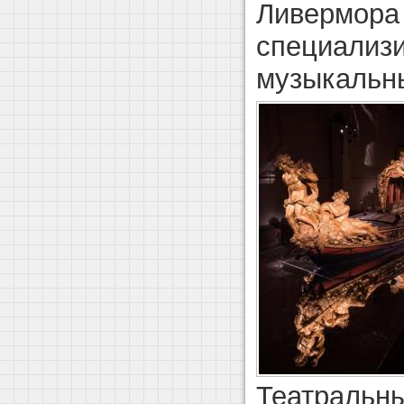
Ливермора 
специализ
музыкальны
Театральны