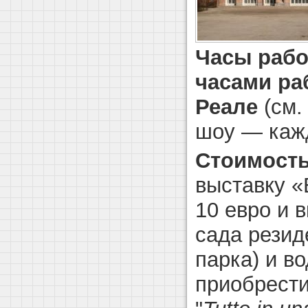
Часы рабо
часами ра
Реале
(см.
шоу — кажд
Стоимость
выставку «
10 евро и 
сада резид
парка) и в
приобрест