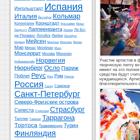
Испания
Ингольштадт
Кольмар
Италия
Йестебург
Кронштадт
Копенгаген
Куксхафен
Кёльн
Лаппеенранта
Ле-Бо-
Ландсхут
Латвия
де-Прованс
Логойск
Любек
Люнебург
Мейсен
Мадрид
Ментона
Мехелен
Милан
Мир
Михас
Монблан
Монс
Монсеррат
Мюнхен
Москва
Норвегия
Участие артистов в 
Нойшванштайн
творческую лепту во
Осло
Нюрнберг
Париж
имеют на это полное
Реус
средства будут счит
Поблет
Рим
Рига
Риполь
нуждающихся. Артис
Россия
благотворительного 
Самоков
Салоу
Санкт-Петербург
Северо-Фризские острова
Страсбург
Селеста
Стокгольм
Таррагона
Таллин
Тампере
Тортоса
Турин
Травемюнде
Финляндия