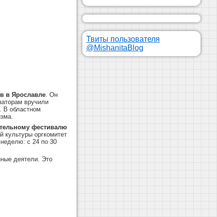
Твиты пользователя
@MishanitaBlog
в в Ярославле
. Он
заторам вручили
. В областном
изма.
ительному фестивалю
й культуры оргкомитет
неделю: с 24 по 30
ные деятели. Это