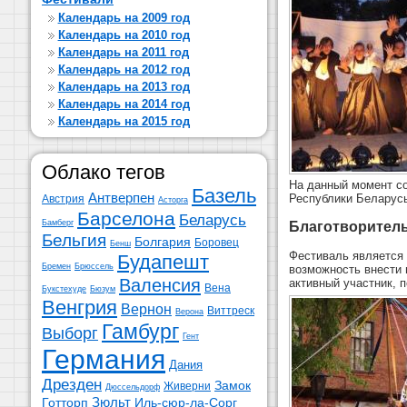
Календарь на 2009 год
Календарь на 2010 год
Календарь на 2011 год
Календарь на 2012 год
Календарь на 2013 год
Календарь на 2014 год
Календарь на 2015 год
Облако тегов
На данный момент со
Базель
Антверпен
Республики Беларус
Австрия
Асторга
Барселона
Беларусь
Бамберг
Благотворител
Бельгия
Болгария
Боровец
Бенш
Фестиваль является 
Будапешт
Бремен
Брюссель
возможность внести 
Валенсия
активный участник, 
Вена
Букстехуде
Бюзум
Венгрия
Вернон
Виттреск
Верона
Гамбург
Выборг
Гент
Германия
Дания
Дрезден
Замок
Живерни
Дюссельдорф
Зюльт
Готторп
Иль-сюр-ла-Сорг