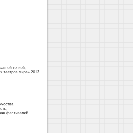
равной точкой,
х театров мира» 2013
кусства;
сть;
аван фестивалей