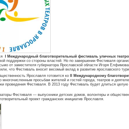
лся
I Международный благотворительный фестиваль уличных театро
ой поддержки со стороны властей. Но по завершении Фестиваля органи
сьмо от заместителя губернатора Ярославской области Игоря Елфимова
или, что Фестиваль вносит весомый вклад в развитие ярославского тур
бщественность Ярославля готовится ко
II Международному благотвор
По многочисленным просьбам жителей и гостей города, театров и деятеле
ки проведения Фестиваля. В 2013 году Фестиваль будет длиться целую 
заторы Фестиваля — выпускники детских домов, волонтеры и обществен
готворительный проект гражданских инициатив Ярославля.