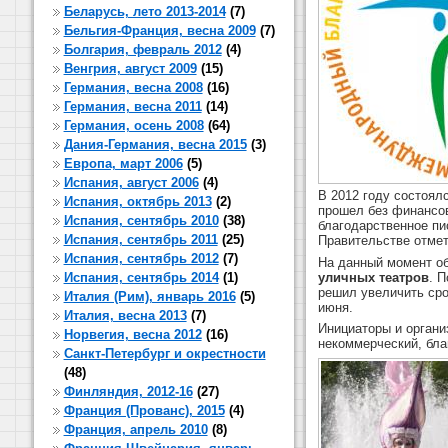
Беларусь, лето 2013-2014
(7)
Бельгия-Франция, весна 2009
(7)
Болгария, февраль 2012
(4)
Венгрия, август 2009
(15)
Германия, весна 2008
(16)
Германия, весна 2011
(14)
Германия, осень 2008
(64)
Дания-Германия, весна 2015
(3)
Европа, март 2006
(5)
Испания, август 2006
(4)
В 2012 году состоя
Испания, октябрь 2013
(2)
прошел без финансов
Испания, сентябрь 2010
(38)
благодарственное пи
Испания, сентябрь 2011
(25)
Правительстве отмет
Испания, сентябрь 2012
(7)
На данный момент о
уличных театров
. 
Испания, сентябрь 2014
(1)
решил увеличить сро
Италия (Рим), январь 2016
(5)
июня.
Италия, весна 2013
(7)
Инициаторы и органи
Норвегия, весна 2012
(16)
некоммерческий, бла
Санкт-Петербург и окрестности
(48)
Финляндия, 2012-16
(27)
Франция (Прованс), 2015
(4)
Франция, апрель 2010
(8)