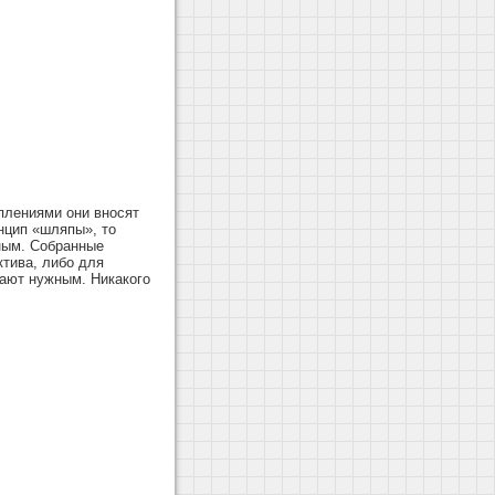
плениями они вносят
нцип «шляпы», то
нным. Собранные
ктива, либо для
ают нужным. Никакого