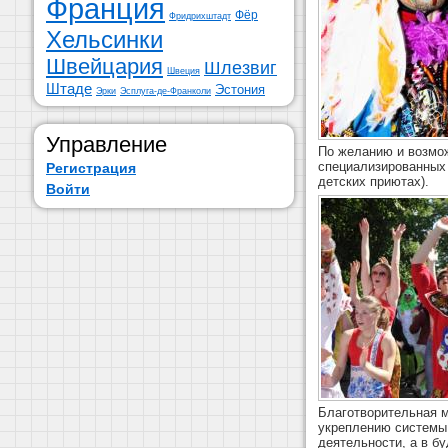
Франция
Фёр
Фридрихштадт
Хельсинки
Швейцария
Шлезвиг
Швеция
Штаде
Эстония
Эрки
Эсплуга-де-Франколи
Управление
По желанию и возмо
специализированных
Регистрация
детских приютах).
Войти
Благотворительная м
укреплению системы
деятельности, а в б