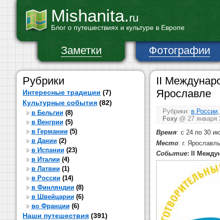
Mishanita.
ru
Блог о путешествиях и культуре в Европе
Заметки
Фотографии
Рубрики
II Междунар
Ярославле
Интересные традиции
(7)
Культурные события
(82)
Рубрики:
в России
,
в Бельгии
(8)
Foxy
@ 27 января 2
в Венгрии
(5)
в Германии
(5)
Время
: с 24 по 30 и
в Дании
(2)
Место
: г. Ярославл
в Испании
(23)
Событие
:
II Между
в Италии
(4)
в Латвии
(1)
в России
(14)
в Финляндии
(8)
в Швейцарии
(6)
во Франции
(6)
Наши путешествия
(391)