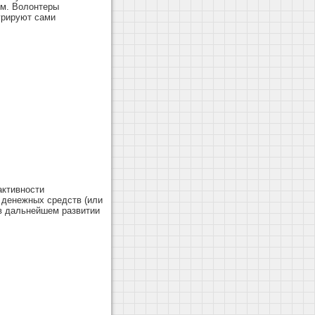
ям. Волонтеры
урируют сами
активности
и денежных средств (или
 в дальнейшем развитии