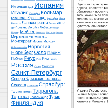
Испания
Одной из характерны
Ингольштадт
дерева, являются м
Кольмар
Италия
обитатели и посетит
Йестебург
того, какой была по
Кронштадт
Копенгаген
количество можно ув
Куксхафен
Кёльн
Лаппеенранта
написаны в основном
Ле-Бо-
Ландсхут
Латвия
чувством они оставл
де-Прованс
Логойск
Любек
Люнебург
Мейсен
Мадрид
Ментона
Мехелен
Милан
Мир
Михас
Монблан
Монс
Монсеррат
Мюнхен
Москва
Норвегия
Нойшванштайн
Осло
Нюрнберг
Париж
Реус
Поблет
Рим
Рига
Риполь
Россия
Самоков
Салоу
Санкт-Петербург
Северо-Фризские острова
Страсбург
Селеста
Стокгольм
Таррагона
У замка Иссонь есть
Таллин
Тампере
Бьянки Марии Гаспар
Тортоса
Турин
Травемюнде
после женитьбы, уст
Финляндия
казнена в Милане в 1