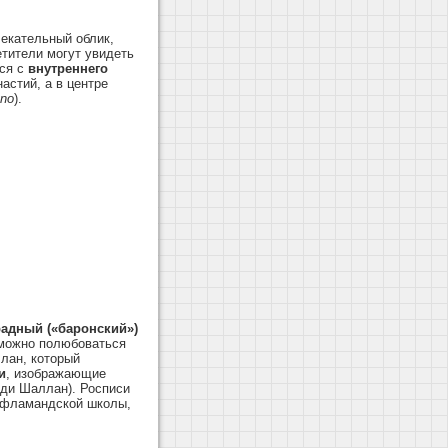
екательный облик,
етители могут увидеть
тся с
внутреннего
астий, а в центре
ano
).
адный («баронский»)
 можно полюбоваться
лан, который
и
, изображающие
 ди Шаллан). Росписи
м фламандской школы,