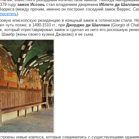
1379 году
замок Иссонь
стал владением дворянина
Иблето ди Шаллана
Верреса (между прочим, именно он построил соседний замок Веррес,
Cas
посетить
).
ровую епископскую резиденцию в изящный замок в готическом стиле. Н
л чуть позже, в 1490-1510 гг., при
Джорджо ди Шаллане
(
Giorgio di Chal
, который отреставрировал замок и сделал из него его роскошную рен
 Шамбр (жены своего кузена Джакомо) и ее сына.
строены новые корпуса, которые соединились с существующими здания