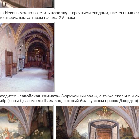
мка Иссонь можно посетить
капеллу
с арочными сводами, настенными ф
 створчатым алтарем начала XVI века.
аходится «
савойская комната
» («оружейный зал»), а также спальня и
л
мбр (жены Джакомо ди Шаллана, который был кузеном приора Джорджо)