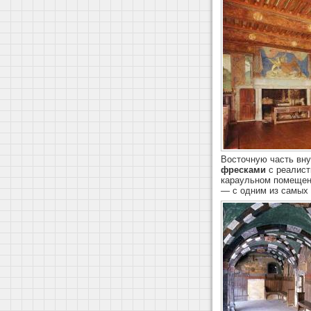
Восточную часть вн
фресками
с реалист
караульном помещени
— с одним из самых 