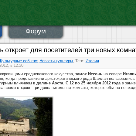
Форум
ь откроет для посетителей три новых комн
Культурные события
,
Новости культуры
, Теги:
Италия
012, в 12:30
сокровищами средневекового искусства,
замок Иссонь
на севере
Итали
н, когда представители аристократического рода Шаллан пользовались
ьтурным влиянием в
долине Аоста
.
С 12 по 25 ноября 2012 года
в замке
 на время откроют три дополнительных комнаты, которые обычно не вход