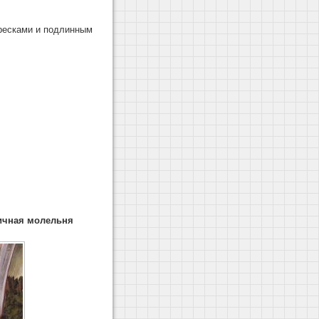
ресками и подлинным
ичная молельня
.