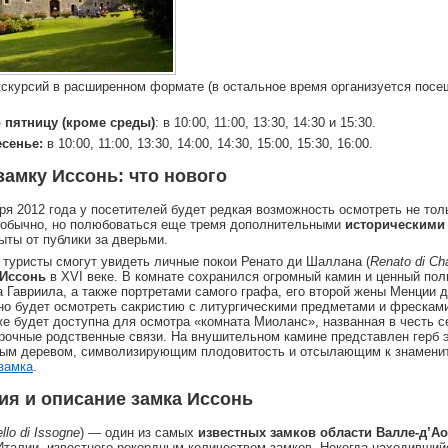
кскурсий в расширенном формате (в остальное время организуется пос
о пятницу (кроме среды)
: в 10:00, 11:00, 13:30, 14:30 и 15:30.
есенье:
в 10:00, 11:00, 13:30, 14:00, 14:30, 15:00, 15:30, 16:00.
замку Иссонь: что нового
ября 2012 года у посетителей будет редкая возможность осмотреть не то
ы обычно, но полюбоваться еще тремя дополнительными
историческими
ыты от публики за дверьми.
е туристы смогут увидеть личные покои Ренато ди Шаллана (
Renato di Cha
 Иссонь
в XVI веке. В комнате сохранился огромный камин и ценный пол
 Гавриила, а также портретами самого графа, его второй жены Менции д
но будет осмотреть сакристию с литургическими предметами и фресками
аже будет доступна для осмотра «комната Миоланс», названная в честь с
очные родственные связи. На внушительном камине представлен герб 
вым деревом, символизирующим плодовитость и отсылающим к знамен
замка
.
ия и описание замка Иссонь
llo di Issogne
) — один из самых
известных замков области Валле-д’Ао
Италии, известного рекордным количеством замков. Некогда находивший