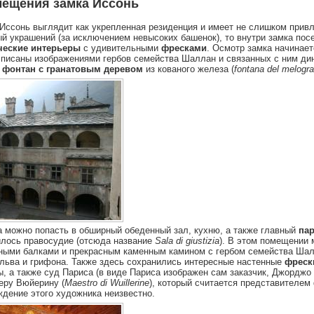
ещения замка Иссонь
Иссонь выглядит как укрепленная резиденция и имеет не слишком привл
й украшений (за исключением невысоких башенок), то внутри замка пос
ческие интерьеры
с удивительными
фресками
. Осмотр замка начинае
асписаны изображениями гербов семейства Шаллан и связанных с ним дин
й
фонтан с гранатовым деревом
из кованого железа (
fontana
del
melogr
а можно попасть в обширный обеденный зал, кухню, а также главный
пар
илось правосудие (отсюда название
Sala di giustizia
). В этом помещении
ными балками и прекрасным каменным камином с гербом семейства Шал
льва и грифона. Также здесь сохранились интересные настенные
фреск
ы, а также суд Париса (в виде Париса изображен сам заказчик, Джорджо
еру Вюйерину (
Maestro di Wuillerine
), который считается представителе
ждение этого художника неизвестно.