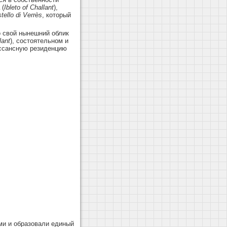
(
Ibleto
of
Challant
),
tello di Verrès
, который
о свой нынешний облик
lant
), состоятельном и
ессансную резиденцию
ми и образовали единый