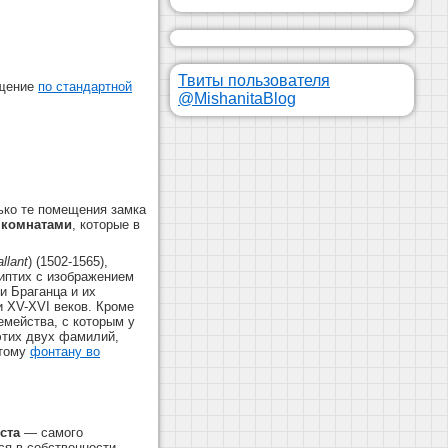
Твиты пользователя
ещение
по стандартной
@MishanitaBlog
лько те помещения замка
 комнатами
, которые в
llant
) (1502-1565),
иптих с изображением
и Браганца и их
 XV-XVI веков. Кроме
емейства, с которым у
этих двух фамилий,
итому
фонтану во
ста
— самого
ся в собственности