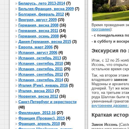
Беларусь, лето 2013-2014
(7)
Бельгия-Франция, весна 2009
(7)
Болгария, февраль 2012
(4)
Венгрия, август 2009
(15)
Время проведения э
Германия, весна 2008
(16)
программе
):
Германия, весна 2011
(14)
- с понедельника п
Германия, осень 2008
(64)
- в субботу и воскр
Дания-Германия, весна 2015
(3)
Европа, март 2006
(5)
Экскурсия по 
Испания, август 2006
(4)
Испания, октябрь 2013
(2)
Итак, с 12 по 25 но
Испания, сентябрь 2010
(38)
Иссонь, что открыт
Испания, сентябрь 2011
(25)
остальное время скр
Испания, сентябрь 2012
(7)
Так, на втором этаж
владевшего
замком
Испания, сентябрь 2014
(1)
Мадонны и архангела
Италия (Рим), январь 2016
(5)
дочерей. Тут же мож
Италия, весна 2013
(7)
того, на третьем эт
Норвегия, весна 2012
(16)
рода Шаллан были пр
увенчанный гранато
Санкт-Петербург и окрестности
внутреннем дворике 
(48)
Финляндия, 2012-16
(27)
Краткая истор
Франция (Прованс), 2015
(4)
Франция, апрель 2010
(8)
Замок Иссонь
(
Caste
маленького региона 