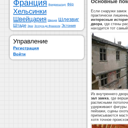
Франция
Основные пом
Фёр
Фридрихштадт
Хельсинки
Если снаружи замок 
практически лишенны
Швейцария
Шлезвиг
интересные истори
Швеция
двора
, где стены р
Штаде
Эстония
Эрки
Эсплуга-де-Франколи
находится тот самы
Управление
Регистрация
Войти
Из внутреннего двор
зал замка
, где верш
расписными потолоч
удерживают фигуры 
пейзажи, сцены охот
приписываются маст
хотя точное происхо