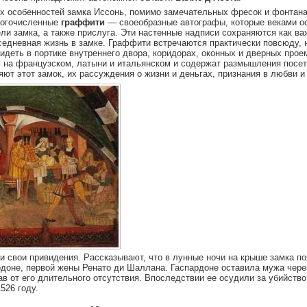
х особенностей замка Иссонь, помимо замечательных фресок и фонтана
ногочисленные
граффити
— своеобразные автографы, которые веками ос
ели замка, а также прислуга. Эти настенные надписи сохраняются как в
вседневная жизнь в замке. Граффити встречаются практически повсюду, 
идеть в портике внутреннего двора, коридорах, оконных и дверных про
 на французском, латыни и итальянском и содержат размышления посети
яют этот замок, их рассуждения о жизни и деньгах, признания в любви 
 и свои привидения. Рассказывают, что в лунные ночи на крыше замка п
доне, первой жены Ренато ди Шаллана. Гаспардоне оставила мужа чере
ав от его длительного отсутствия. Впоследствии ее осудили за убийство
526 году.