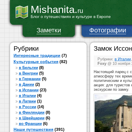
Mishanita.
ru
Блог о путешествиях и культуре в Европе
Заметки
Фотографии
Рубрики
Замок Иссон
Интересные традиции
(7)
Рубрики:
в Италии
,
Культурные события
(82)
Foxy
@ 10 ноября 2
в Бельгии
(8)
Настоящий ларец с 
в Венгрии
(5)
атмосферу тех време
в Германии
(5)
политическим и кул
в Дании
(2)
акция: для туристов
экскурсии по замку.
в Испании
(23)
в Италии
(4)
в Латвии
(1)
в России
(14)
в Финляндии
(8)
в Швейцарии
(6)
во Франции
(6)
Наши путешествия
(391)