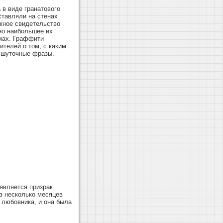
 в виде гранатового
тавляли на стенах
ажное свидетельство
но наибольшее их
емах. Граффити
телей о том, с каким
и шуточные фразы.
оявляется призрак
з несколько месяцев
 любовника, и она была