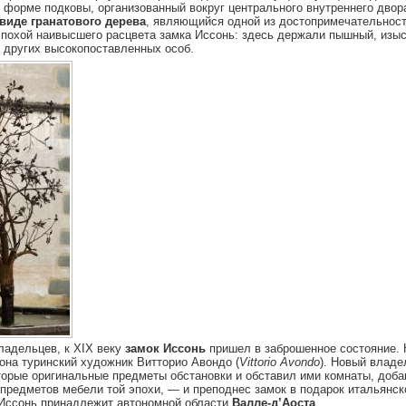
 форме подковы, организованный вокруг центрального внутреннего двор
виде гранатового дерева
, являющийся одной из достопримечательност
эпохой наивысшего расцвета замка Иссонь: здесь держали пышный, изы
 других высокопоставленных особ.
ладельцев, к XIX веку
замок Иссонь
пришел в заброшенное состояние. К
иона туринский художник Витторио Авондо (
Vittorio Avondo
). Новый владе
торые оригинальные предметы обстановки и обставил ими комнаты, доба
предметов мебели той эпохи, — и преподнес замок в подарок итальянск
 Иссонь принадлежит автономной области
Валле-д’Аоста
.