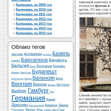
замковый комплекс в
Календарь на 2009 год
относится
фонтан в 
целом, XV век стал 
Календарь на 2010 год
принимали королей и
Календарь на 2011 год
Календарь на 2012 год
Календарь на 2013 год
Календарь на 2014 год
Календарь на 2015 год
Облако тегов
Базель
Антверпен
Австрия
Асторга
Барселона
Беларусь
Бамберг
Бельгия
Болгария
Боровец
Бенш
Будапешт
Бремен
Брюссель
Валенсия
Вена
Букстехуде
Бюзум
Венгрия
Вернон
Виттреск
Верона
Гамбург
Выборг
Гент
Сменив множество в
Германия
его приобрел с аукц
Дания
замок, выкупил неко
Дрезден
Замок
Живерни
Дюссельдорф
реконструированных 
Зюльт
Готторп
Иль-сюр-ла-Сорг
году. Сегодня замок