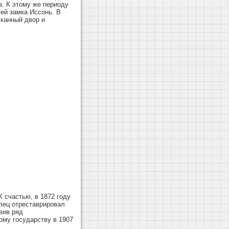
а. К этому же периоду
ей замка Иссонь. В
сканный двор и
 счастью, в 1872 году
лец отреставрировал
вив ряд
ому государству в 1907