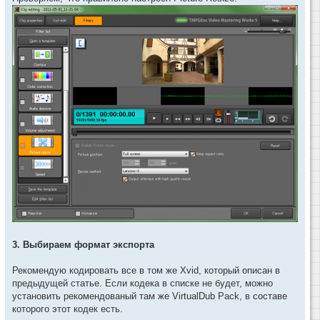
3. Выбираем формат экспорта
Рекомендую кодировать все в том же Xvid, который описан в
предыдущей статье. Если кодека в списке не будет, можно
установить рекомендованый там же VirtualDub Pack, в составе
которого этот кодек есть.