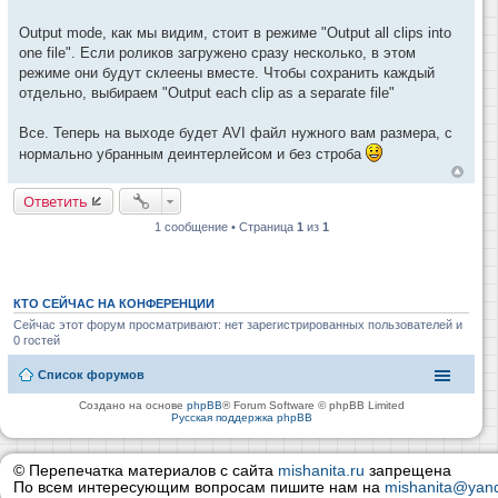
Output mode, как мы видим, стоит в режиме "Output all clips into
one file". Если роликов загружено сразу несколько, в этом
режиме они будут склеены вместе. Чтобы сохранить каждый
отдельно, выбираем "Output each clip as a separate file"
Все. Теперь на выходе будет AVI файл нужного вам размера, с
нормально убранным деинтерлейсом и без строба
Ответить
1 сообщение • Страница
1
из
1
КТО СЕЙЧАС НА КОНФЕРЕНЦИИ
Сейчас этот форум просматривают: нет зарегистрированных пользователей и
0 гостей
Список форумов
Создано на основе
phpBB
® Forum Software © phpBB Limited
Русская поддержка phpBB
© Перепечатка материалов с сайта
mishanita.ru
запрещена
По всем интересующим вопросам пишите нам на
mishanita@yand