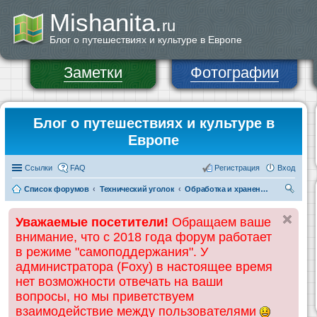
Mishanita.
ru
Блог о путешествиях и культуре в Европе
Заметки
Фотографии
Блог о путешествиях и культуре в
Европе
Ссылки
FAQ
Регистрация
Вход
Список форумов
Технический уголок
Обработка и хранение фото и видеоматериалов
ои
Уважаемые посетители!
Обращаем ваше
ск
внимание, что с 2018 года форум работает
в режиме "самоподдержания". У
администратора (Foxy) в настоящее время
нет возможности отвечать на ваши
вопросы, но мы приветствуем
взаимодействие между пользователями