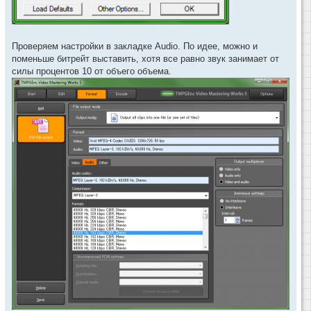
Проверяем настройки в закладке Audio. По идее, можно и
поменьше битрейт выставить, хотя все равно звук занимает от
силы процентов 10 от объего объема.