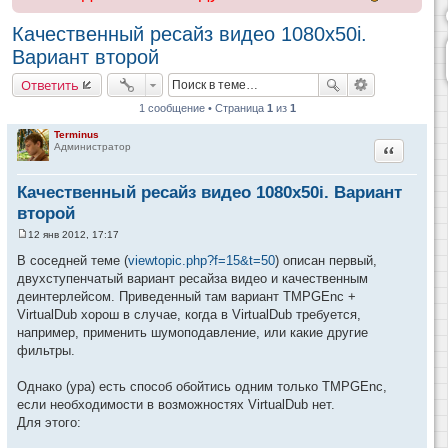
Качественный ресайз видео 1080x50i.
Вариант второй
Ответить
1 сообщение • Страница
1
из
1
Terminus
Цитата
Администратор
Качественный ресайз видео 1080x50i. Вариант
второй
12 янв 2012, 17:17
С
о
В соседней теме (
viewtopic.php?f=15&t=50
) описан первый,
о
двухступенчатый вариант ресайза видео и качественным
б
щ
деинтерлейсом. Приведенный там вариант TMPGEnc +
е
VirtualDub хорош в случае, когда в VirtualDub требуется,
н
и
например, применить шумоподавление, или какие другие
е
фильтры.
Однако (ура) есть способ обойтись одним только TMPGEnc,
если необходимости в возможностях VirtualDub нет.
Для этого: