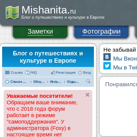
Mishanita.
ru
Блог о путешествиях и культуре в Европе
Заметки
Фотографии
Не забывай 
Блог о путешествиях и
Мы Вкон
культуре в Европе
Мы в Twi
Ссылки
FAQ
Регистрация
Вход
Список форумов
Обсуждения и информация по странам
Испания
Отдых на Коста-Дорада (Салоу, Камбрильс, Ла-Пинеда)
П
Понравилс
ои
Уважаемые посетители!
ск
Обращаем ваше внимание,
что с 2018 года форум
работает в режиме
"самоподдержания". У
администратора (Foxy) в
настоящее время нет