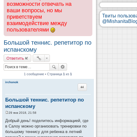
возможности отвечать на
ваши вопросы, но мы
Твиты пользов
приветствуем
@MishanitaBlo
взаимодействие между
пользователями
Большой теннис. репетитор по
испанскому
Ответить
1 сообщение • Страница
1
из
1
irchonok
Цитата
Большой теннис. репетитор по
испанскому
29 янв 2018, 21:58
С
о
Добрый день! поделитесь информацией, где
о
в Салоу можно организовать тренировки по
б
щ
большому теннису для ребенка в летний
е