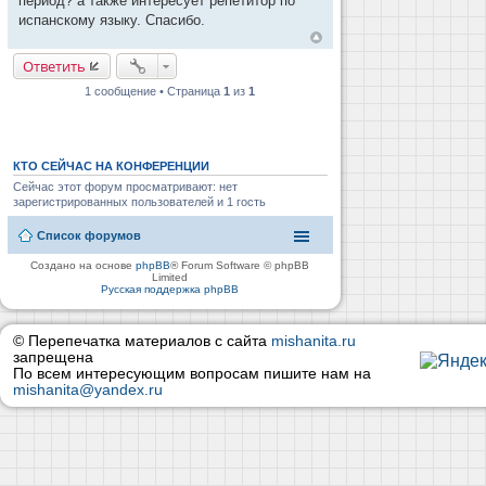
период? а также интересует репетитор по
н
и
испанскому языку. Спасибо.
е
Ответить
1 сообщение • Страница
1
из
1
КТО СЕЙЧАС НА КОНФЕРЕНЦИИ
Сейчас этот форум просматривают: нет
зарегистрированных пользователей и 1 гость
Список форумов
Создано на основе
phpBB
® Forum Software © phpBB
Limited
Русская поддержка phpBB
© Перепечатка материалов с сайта
mishanita.ru
запрещена
По всем интересующим вопросам пишите нам на
mishanita@yandex.ru