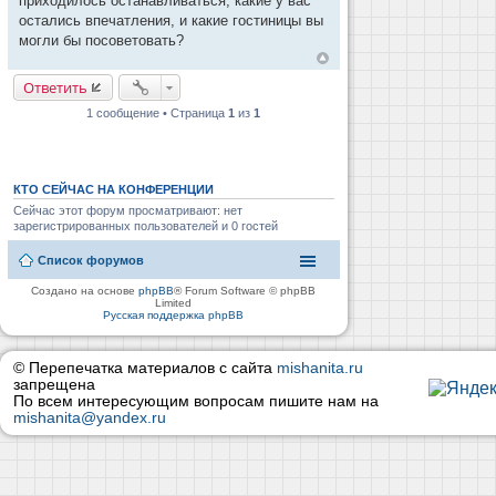
приходилось останавливаться, какие у вас
н
и
остались впечатления, и какие гостиницы вы
е
могли бы посоветовать?
Ответить
1 сообщение • Страница
1
из
1
КТО СЕЙЧАС НА КОНФЕРЕНЦИИ
Сейчас этот форум просматривают: нет
зарегистрированных пользователей и 0 гостей
Список форумов
Создано на основе
phpBB
® Forum Software © phpBB
Limited
Русская поддержка phpBB
© Перепечатка материалов с сайта
mishanita.ru
запрещена
По всем интересующим вопросам пишите нам на
mishanita@yandex.ru