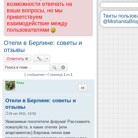
возможности отвечать на
ваши вопросы, но мы
Твиты пользов
приветствуем
@MishanitaBlo
взаимодействие между
пользователями
Отели в Берлине: советы и
отзывы
Ответить
1 сообщение • Страница
1
из
1
Foxy
Цитата
Отели в Берлине: советы и
отзывы
18 окт 2011, 13:52
С
о
Уважаемые посетители форума! Расскажите,
о
пожалуйста, в каких отелях (или
б
щ
апартаментах) Берлина лично вам
е