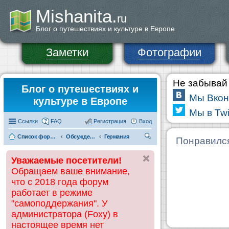
Mishanita.
ru
Блог о путешествиях и культуре в Европе
Заметки
Фотографии
Не забывай 
Блог о путешествиях и
Мы Вкон
культуре в Европе
Мы в Twi
Ссылки
FAQ
Регистрация
Вход
Список форумов
Обсуждения и информация по странам
Германия
П
Понравилс
ои
Уважаемые посетители!
ск
Обращаем ваше внимание,
что с 2018 года форум
работает в режиме
"самоподдержания". У
администратора (Foxy) в
настоящее время нет