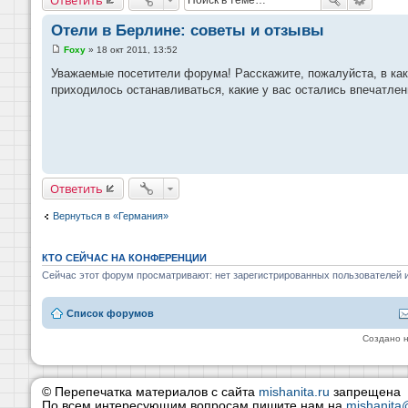
Отели в Берлине: советы и отзывы
Foxy
»
18 окт 2011, 13:52
С
о
Уважаемые посетители форума! Расскажите, пожалуйста, в как
о
приходилось останавливаться, какие у вас остались впечатлен
б
щ
е
н
и
е
Ответить
Вернуться в «Германия»
КТО СЕЙЧАС НА КОНФЕРЕНЦИИ
Сейчас этот форум просматривают: нет зарегистрированных пользователей и
Список форумов
Создано 
© Перепечатка материалов с сайта
mishanita.ru
запрещена
По всем интересующим вопросам пишите нам на
mishanita