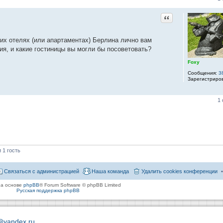
Цитата
их отелях (или апартаментах) Берлина лично вам
ия, и какие гостиницы вы могли бы посоветовать?
Foxy
Сообщения:
3
Зарегистриро
1
 1 гость
Связаться с администрацией
Наша команда
Удалить cookies конференции
на основе
phpBB
® Forum Software © phpBB Limited
Русская поддержка phpBB
@yandex.ru