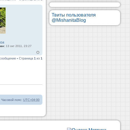
Твиты пользователя
@MishanitaBlog
834
ван:
13 окт 2011, 23:27
 сообщение • Страница
1
из
1
Часовой пояс:
UTC+04:00