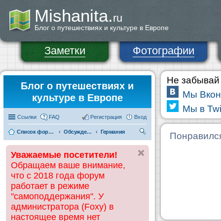
Mishanita.
ru
Блог о путешествиях и культуре в Европе
Заметки
Фотографии
Не забывай 
Блог о путешествиях и
Мы Вкон
культуре в Европе
Мы в Twi
Ссылки
FAQ
Регистрация
Вход
Список форумов
Обсуждения и информация по странам
Германия
П
Понравилс
ои
Уважаемые посетители!
ск
Обращаем ваше внимание,
что с 2018 года форум
работает в режиме
"самоподдержания". У
администратора (Foxy) в
настоящее время нет