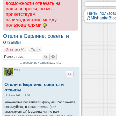
возможности отвечать на
ваши вопросы, но мы
Твиты пользов
приветствуем
@MishanitaBlo
взаимодействие между
пользователями
Отели в Берлине: советы и
отзывы
Ответить
1 сообщение • Страница
1
из
1
Foxy
Цитата
Отели в Берлине: советы и
отзывы
18 окт 2011, 13:52
С
о
Уважаемые посетители форума! Расскажите,
о
пожалуйста, в каких отелях (или
б
щ
апартаментах) Берлина лично вам
е