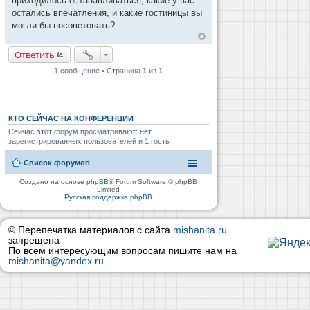
приходилось останавливаться, какие у вас
н
и
остались впечатления, и какие гостиницы вы
е
могли бы посоветовать?
Ответить
1 сообщение • Страница
1
из
1
КТО СЕЙЧАС НА КОНФЕРЕНЦИИ
Сейчас этот форум просматривают: нет
зарегистрированных пользователей и 1 гость
Список форумов
Создано на основе
phpBB
® Forum Software © phpBB
Limited
Русская поддержка phpBB
© Перепечатка материалов с сайта
mishanita.ru
запрещена
По всем интересующим вопросам пишите нам на
mishanita@yandex.ru