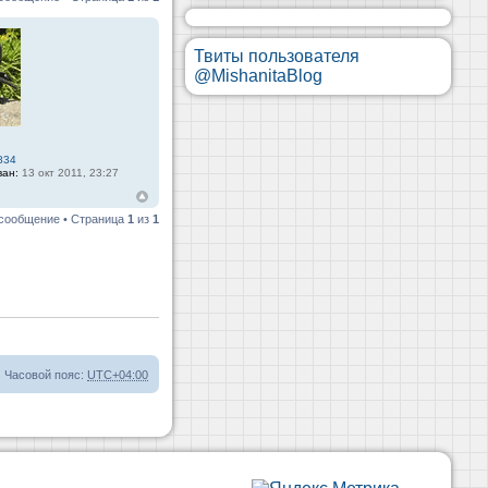
Твиты пользователя
@MishanitaBlog
834
ван:
13 окт 2011, 23:27
 сообщение • Страница
1
из
1
Часовой пояс:
UTC+04:00