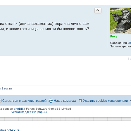
Цитата
их отелях (или апартаментах) Берлина лично вам
ия, и какие гостиницы вы могли бы посоветовать?
Foxy
Сообщения:
3
Зарегистриро
1
 1 гость
Связаться с администрацией
Наша команда
Удалить cookies конференции
на основе
phpBB
® Forum Software © phpBB Limited
Русская поддержка phpBB
@yandex.ru