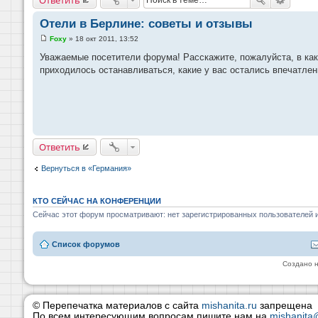
Отели в Берлине: советы и отзывы
Foxy
»
18 окт 2011, 13:52
С
о
Уважаемые посетители форума! Расскажите, пожалуйста, в как
о
приходилось останавливаться, какие у вас остались впечатлен
б
щ
е
н
и
е
Ответить
Вернуться в «Германия»
КТО СЕЙЧАС НА КОНФЕРЕНЦИИ
Сейчас этот форум просматривают: нет зарегистрированных пользователей и
Список форумов
Создано 
© Перепечатка материалов с сайта
mishanita.ru
запрещена
По всем интересующим вопросам пишите нам на
mishanita