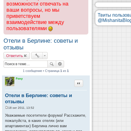
возможности отвечать на
ваши вопросы, но мы
Твиты пользов
приветствуем
@MishanitaBlo
взаимодействие между
пользователями
Отели в Берлине: советы и
отзывы
Ответить
1 сообщение • Страница
1
из
1
Foxy
Цитата
Отели в Берлине: советы и
отзывы
18 окт 2011, 13:52
С
о
Уважаемые посетители форума! Расскажите,
о
пожалуйста, в каких отелях (или
б
щ
апартаментах) Берлина лично вам
е