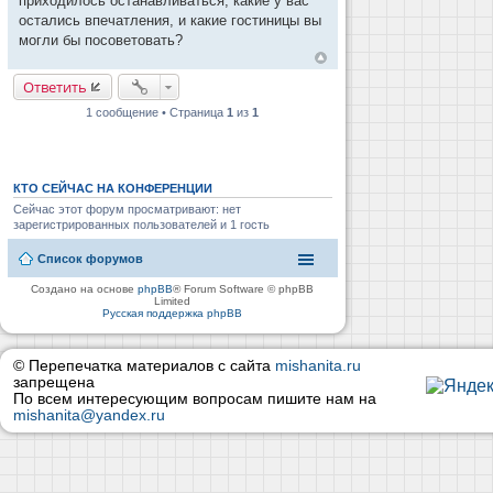
приходилось останавливаться, какие у вас
н
и
остались впечатления, и какие гостиницы вы
е
могли бы посоветовать?
Ответить
1 сообщение • Страница
1
из
1
КТО СЕЙЧАС НА КОНФЕРЕНЦИИ
Сейчас этот форум просматривают: нет
зарегистрированных пользователей и 1 гость
Список форумов
Создано на основе
phpBB
® Forum Software © phpBB
Limited
Русская поддержка phpBB
© Перепечатка материалов с сайта
mishanita.ru
запрещена
По всем интересующим вопросам пишите нам на
mishanita@yandex.ru