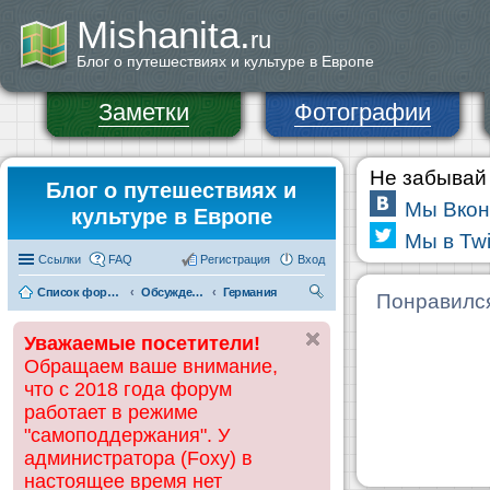
Mishanita.
ru
Блог о путешествиях и культуре в Европе
Заметки
Фотографии
Не забывай 
Блог о путешествиях и
Мы Вкон
культуре в Европе
Мы в Twi
Ссылки
FAQ
Регистрация
Вход
Список форумов
Обсуждения и информация по странам
Германия
П
Понравилс
ои
Уважаемые посетители!
ск
Обращаем ваше внимание,
что с 2018 года форум
работает в режиме
"самоподдержания". У
администратора (Foxy) в
настоящее время нет