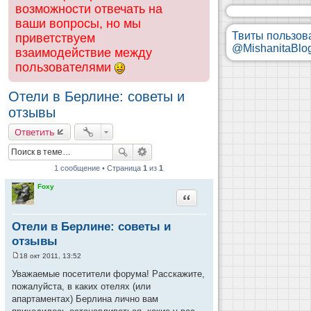
возможности отвечать на
ваши вопросы, но мы
Твиты пользов
приветствуем
@MishanitaBlo
взаимодействие между
пользователями
Отели в Берлине: советы и
отзывы
Ответить
1 сообщение • Страница
1
из
1
Foxy
Цитата
Отели в Берлине: советы и
отзывы
18 окт 2011, 13:52
С
о
Уважаемые посетители форума! Расскажите,
о
пожалуйста, в каких отелях (или
б
щ
апартаментах) Берлина лично вам
е