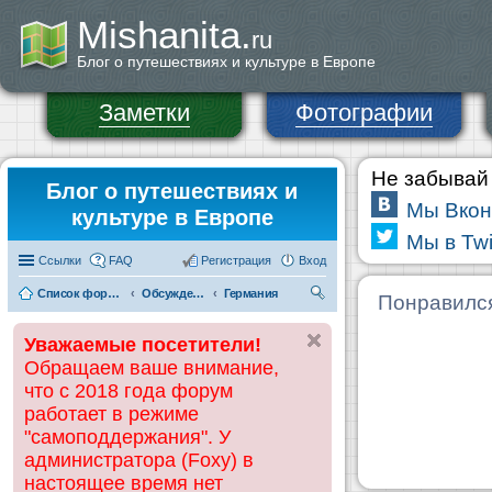
Mishanita.
ru
Блог о путешествиях и культуре в Европе
Заметки
Фотографии
Не забывай 
Блог о путешествиях и
Мы Вкон
культуре в Европе
Мы в Twi
Ссылки
FAQ
Регистрация
Вход
Список форумов
Обсуждения и информация по странам
Германия
П
Понравилс
ои
Уважаемые посетители!
ск
Обращаем ваше внимание,
что с 2018 года форум
работает в режиме
"самоподдержания". У
администратора (Foxy) в
настоящее время нет