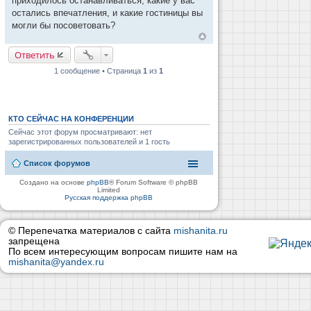
приходилось останавливаться, какие у вас
н
и
остались впечатления, и какие гостиницы вы
е
могли бы посоветовать?
Ответить
1 сообщение • Страница
1
из
1
КТО СЕЙЧАС НА КОНФЕРЕНЦИИ
Сейчас этот форум просматривают: нет
зарегистрированных пользователей и 1 гость
Список форумов
Создано на основе
phpBB
® Forum Software © phpBB
Limited
Русская поддержка phpBB
© Перепечатка материалов с сайта
mishanita.ru
запрещена
По всем интересующим вопросам пишите нам на
mishanita@yandex.ru