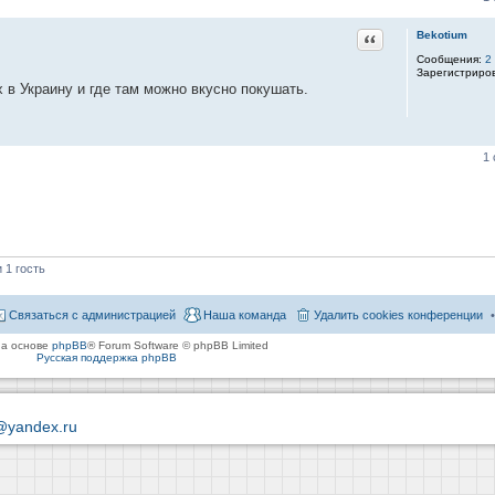
Цитата
Bekotium
Сообщения:
2
Зарегистриро
 в Украину и где там можно вкусно покушать.
1
 1 гость
Связаться с администрацией
Наша команда
Удалить cookies конференции
на основе
phpBB
® Forum Software © phpBB Limited
Русская поддержка phpBB
@yandex.ru