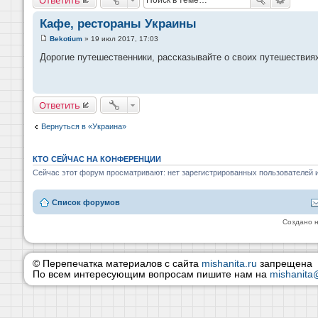
Кафе, рестораны Украины
Bekotium
»
19 июл 2017, 17:03
С
о
Дорогие путешественники, рассказывайте о своих путешествиях
о
б
щ
е
н
Ответить
и
е
Вернуться в «Украина»
КТО СЕЙЧАС НА КОНФЕРЕНЦИИ
Сейчас этот форум просматривают: нет зарегистрированных пользователей и
Список форумов
Создано 
© Перепечатка материалов с сайта
mishanita.ru
запрещена
По всем интересующим вопросам пишите нам на
mishanita