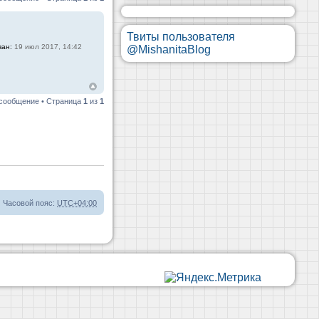
Твиты пользователя
ван:
19 июл 2017, 14:42
@MishanitaBlog
 сообщение • Страница
1
из
1
Часовой пояс:
UTC+04:00