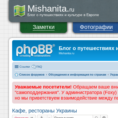
Mishanita.
ru
Блог о путешествиях и культуре в Европе
Заметки
Фотографии
Блог о путешествиях 
Mishanita.ru
Ссылки
FAQ
Список форумов
Обсуждения и информация по странам
Укра
Уважаемые посетители!
Обращаем ваше вним
"самоподдержания". У администратора (Foxy)
но мы приветствуем взаимодействие между 
Кафе, рестораны Украины
Ответить