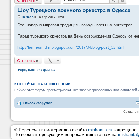
Шоу Турецкого военного оркестра в Одессе
Hermes
»
16 апр 2017, 15:01
С
о
Это, наверно мировая традиция - парады военных оркестров...
о
б
щ
Парад турецкого оркестра на День освобождения Одессы от не
е
н
и
http://hermesmdm.blogspot.com/2017/04/blog-post_32.html
е
Ответить
Вернуться в «Украина»
КТО СЕЙЧАС НА КОНФЕРЕНЦИИ
Сейчас этот форум просматривают: нет зарегистрированных пользователей и
Список форумов
Создано 
© Перепечатка материалов с сайта
mishanita.ru
запрещена
По всем интересующим вопросам пишите нам на
mishanita