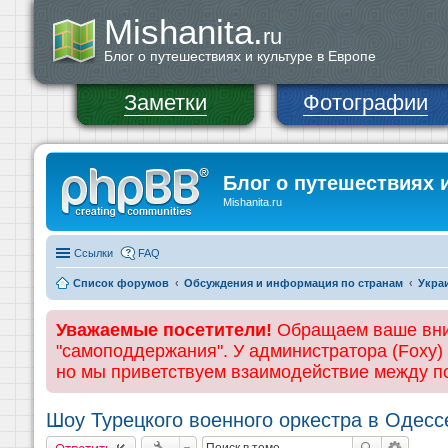
Mishanita.
ru
Блог о путешествиях и культуре в Европе
Заметки
Фотографии
Блог о путешествиях 
Mishanita.ru
Ссылки
FAQ
Список форумов
Обсуждения и информация по странам
Укра
Уважаемые посетители!
Обращаем ваше вним
"самоподдержания". У администратора (Foxy)
но мы приветствуем взаимодействие между 
Шоу Турецкого военного оркестра в Одесс
Ответить