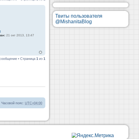
Твиты пользователя
@MishanitaBlog
4
ван:
21 окт 2013, 13:47
 сообщение • Страница
1
из
1
Часовой пояс:
UTC+04:00