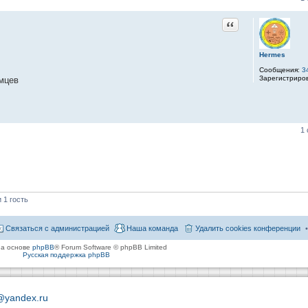
Цитата
Hermes
Сообщения:
3
Зарегистриро
мцев
1
 1 гость
Связаться с администрацией
Наша команда
Удалить cookies конференции
на основе
phpBB
® Forum Software © phpBB Limited
Русская поддержка phpBB
@yandex.ru