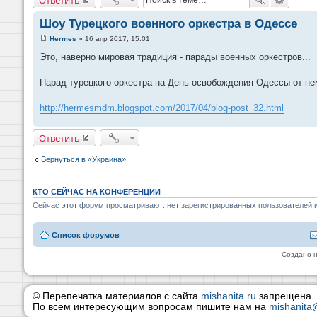
Шоу Турецкого военного оркестра в Одессе
Hermes
»
16 апр 2017, 15:01
С
о
Это, наверно мировая традиция - парады военных оркестров...
о
б
щ
Парад турецкого оркестра на День освобождения Одессы от не
е
н
и
http://hermesmdm.blogspot.com/2017/04/blog-post_32.html
е
Ответить
Вернуться в «Украина»
КТО СЕЙЧАС НА КОНФЕРЕНЦИИ
Сейчас этот форум просматривают: нет зарегистрированных пользователей и
Список форумов
Создано 
© Перепечатка материалов с сайта
mishanita.ru
запрещена
По всем интересующим вопросам пишите нам на
mishanita