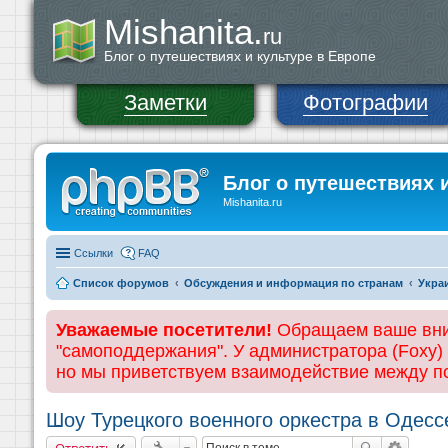
Mishanita.
ru
Блог о путешествиях и культуре в Европе
Заметки
Фотографии
Блог о путешествиях 
Mishanita.ru
Ссылки
FAQ
Список форумов
Обсуждения и информация по странам
Укра
Уважаемые посетители!
Обращаем ваше вним
"самоподдержания". У администратора (Foxy)
но мы приветствуем взаимодействие между 
Шоу Турецкого военного оркестра в Одесс
Ответить