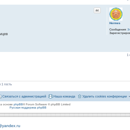
Цитата
Hermes
Сообщения:
3
Зарегистриро
мцев
1
 1 гость
Связаться с администрацией
Наша команда
Удалить cookies конференции
на основе
phpBB
® Forum Software © phpBB Limited
Русская поддержка phpBB
@yandex.ru