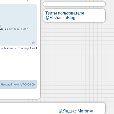
Твиты пользователя
@MishanitaBlog
4
ван:
21 окт 2013, 13:47
 сообщение • Страница
1
из
1
Часовой пояс:
UTC+04:00