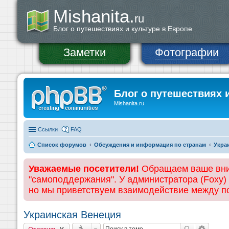
Mishanita.
ru
Блог о путешествиях и культуре в Европе
Заметки
Фотографии
Блог о путешествиях 
Mishanita.ru
Ссылки
FAQ
Список форумов
Обсуждения и информация по странам
Укра
Уважаемые посетители!
Обращаем ваше вним
"самоподдержания". У администратора (Foxy)
но мы приветствуем взаимодействие между 
Украинская Венеция
Ответить