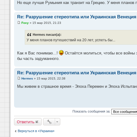
Но еще лучше Румыния как транзит на Грецию. У меня планов пу
н
и
е
Re: Разрушение стереотипа или Украинская Венеция
Foxy
»
15 мар 2015, 21:23
С
о
о
Hermes писал(а):
б
У меня планов путешествий на 20 лет, успеть бы...
щ
е
н
и
Как я Вас понимаю...!
Остаётся молиться, чтобы все войны 
е
бы часть задуманного.
Re: Разрушение стереотипа или Украинская Венеция
Hermes
»
15 мар 2015, 22:38
С
о
Мы живем в страшное время - Эпоха Перемен и Эпоха Испытани
о
б
щ
е
н
и
е
Показать сообщения за:
Ответить
Вернуться в «Украина»