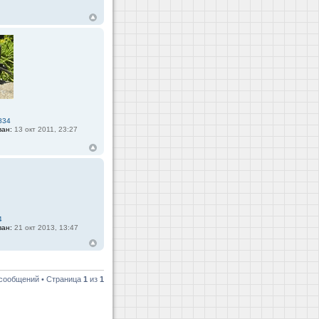
834
ван:
13 окт 2011, 23:27
4
ван:
21 окт 2013, 13:47
 сообщений • Страница
1
из
1