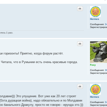
Цитата
Hermes
Сообщения:
3
Зарегистриро
лось 1 раз.
Цитата
и горизонты! Приятно, когда форум растёт.
 Читала, что в Румынии есть очень красивые города.
Foxy
Сообщения:
3
Зарегистриро
Цитата
лдавии))) Это упущение. Вот уже как 20 лет строят
Hermes
 (0эта дурацкая война), надо обязательно и по Молдавии
Сообщения:
3
о банального Дракулу, просто не говорю - ерунда это.)))
Зарегистриро