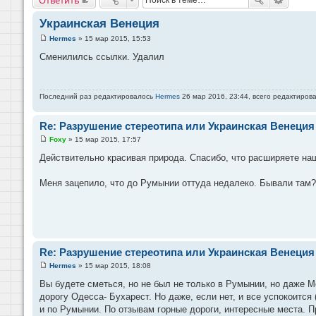
Украинская Венеция
Hermes
»
15 мар 2015, 15:53
С
о
Сменилилсь ссылки. Удалил
о
б
щ
е
н
Последний раз редактировалось
Hermes
26 мар 2016, 23:44, всего редактирова
и
е
Re: Разрушение стереотипа или Украинская Венеция
Foxy
»
15 мар 2015, 17:57
С
о
Действительно красивая природа. Спасибо, что расширяете наш
о
б
щ
Меня зацепило, что до Румынии оттуда недалеко. Бывали там?
е
н
и
е
Re: Разрушение стереотипа или Украинская Венеция
Hermes
»
15 мар 2015, 18:08
С
о
Вы будете сметься, но не был не только в Румынии, но даже Мо
о
дорогу Одесса- Бухарест. Но даже, если нет, и все успокоится
б
щ
и по Румынии. По отзывам горные дороги, интересные места. Пр
е