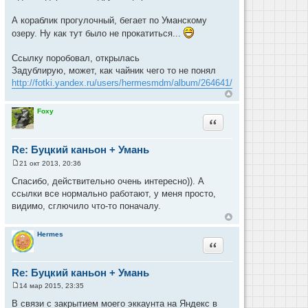
А кораблик прогулочный, бегает по Уманскому
озеру. Ну как тут было не прокатиться...
Ссылку поробовал, открылась
Задублирую, может, как чайник чего то не понял
http://fotki.yandex.ru/users/hermesmdm/album/264641/
Foxy
Цитата
Re: Буцкий каньон + Умань
21 окт 2013, 20:36
С
о
Спасибо, действительно очень интересно)). А
о
ссылки все нормально работают, у меня просто,
б
щ
видимо, сглючило что-то поначалу.
е
н
и
Hermes
е
Цитата
Re: Буцкий каньон + Умань
14 мар 2015, 23:35
С
о
В связи с закрытием моего эккаунта на Яндекс в