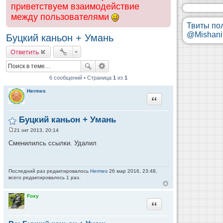
приветствуем взаимодействие
между пользователями
Твиты по
@Mishani
Буцкий каньон + Умань
Ответить
6 сообщений • Страница
1
из
1
Hermes
Цитата
Буцкий каньон + Умань
21 окт 2013, 20:14
С
о
Сменилилсь ссылки. Удалил
о
б
щ
е
н
Последний раз редактировалось
Hermes
26 мар 2016, 23:48,
и
всего редактировалось 1 раз.
е
Foxy
Цитата