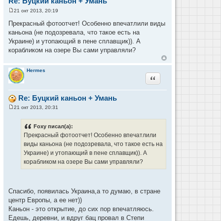
Re: Буцкий каньон + Умань
21 окт 2013, 20:19
С
о
Прекрасный фотоотчет! Особенно впечатлили виды
о
каньона (не подозревала, что такое есть на
б
щ
Украине) и утопающий в пене сплавщик)). А
е
корабликом на озере Вы сами управляли?
н
и
е
Hermes
Цитата
Re: Буцкий каньон + Умань
21 окт 2013, 20:31
С
о
о
Foxy писал(а):
б
Прекрасный фотоотчет! Особенно впечатлили
щ
е
виды каньона (не подозревала, что такое есть на
н
Украине) и утопающий в пене сплавщик)). А
и
е
корабликом на озере Вы сами управляли?
Спасибо, появилась Украина,а то думаю, в стране
центр Европы, а ее нет))
Каньон - это открытие, до сих пор впечатляюсь.
Едешь, деревни, и вдруг бац провал в Степи