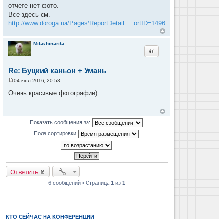
о
отчете нет фото.
б
щ
Все здесь см.
е
http://www.doroga.ua/Pages/ReportDetail ... ortID=1496
н
и
е
Milashinarita
Цитата
Re: Буцкий каньон + Умань
04 июл 2016, 20:53
С
о
Очень красивые фотографии)
о
б
щ
е
н
Показать сообщения за:
и
е
Поле сортировки
Ответить
6 сообщений • Страница
1
из
1
КТО СЕЙЧАС НА КОНФЕРЕНЦИИ