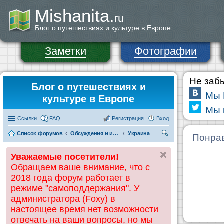
Mishanita.
ru
Блог о путешествиях и культуре в Европе
Заметки
Фотографии
Не забы
Блог о путешествиях и
Мы 
культуре в Европе
Мы в
Ссылки
FAQ
Регистрация
Вход
Список форумов
Обсуждения и информация по странам
Украина
П
Понрав
ои
Уважаемые посетители!
ск
Обращаем ваше внимание, что с
2018 года форум работает в
режиме "самоподдержания". У
администратора (Foxy) в
настоящее время нет возможности
отвечать на ваши вопросы, но мы