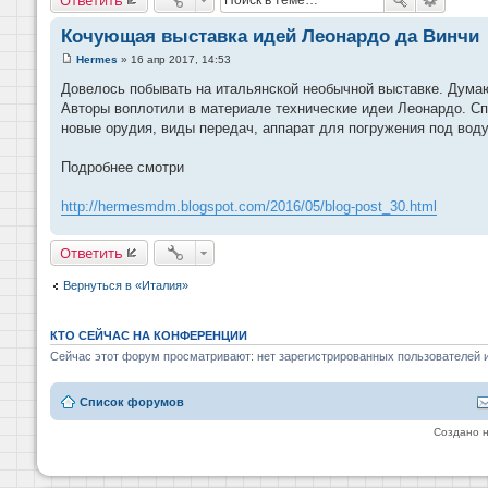
Кочующая выставка идей Леонардо да Винчи
Hermes
»
16 апр 2017, 14:53
С
о
Довелось побывать на итальянской необычной выставке. Дума
о
Авторы воплотили в материале технические идеи Леонардо. Спи
б
щ
новые орудия, виды передач, аппарат для погружения под воду.
е
н
и
Подробнее смотри
е
http://hermesmdm.blogspot.com/2016/05/blog-post_30.html
Ответить
Вернуться в «Италия»
КТО СЕЙЧАС НА КОНФЕРЕНЦИИ
Сейчас этот форум просматривают: нет зарегистрированных пользователей и
Список форумов
Создано 