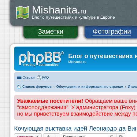
Mishanita.
ru
Блог о путешествиях и культуре в Европе
Заметки
Фотографии
Блог о путешествиях 
Mishanita.ru
Ссылки
FAQ
Список форумов
Обсуждения и информация по странам
Итал
Уважаемые посетители!
Обращаем ваше вним
"самоподдержания". У администратора (Foxy)
но мы приветствуем взаимодействие между 
Кочующая выставка идей Леонардо да Ви
Ответить