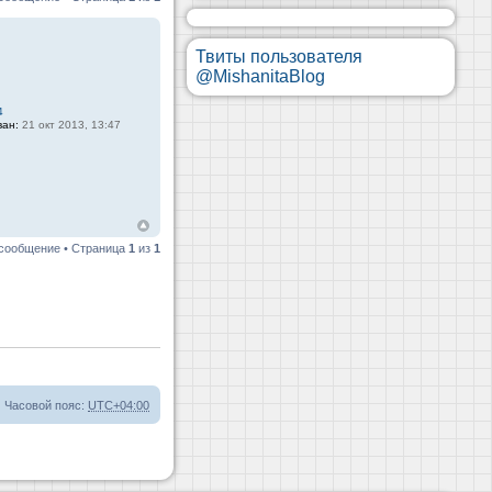
Твиты пользователя
@MishanitaBlog
4
ван:
21 окт 2013, 13:47
 сообщение • Страница
1
из
1
Часовой пояс:
UTC+04:00