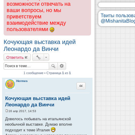
возможности отвечать на
ваши вопросы, но мы
Твиты пользов
приветствуем
@MishanitaBlo
взаимодействие между
пользователями
Кочующая выставка идей
Леонардо да Винчи
Ответить
1 сообщение • Страница
1
из
1
Hermes
Цитата
Кочующая выставка идей
Леонардо да Винчи
16 апр 2017, 14:53
С
о
Довелось побывать на итальянской
о
необычной выставке. Думаю вполне
б
щ
подходит к теме Италия
е