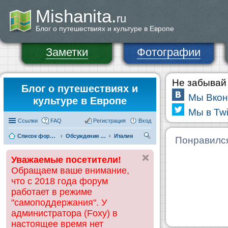
Mishanita.
ru
Блог о путешествиях и культуре в Европе
Заметки
Фотографии
Не забывай 
Блог о путешествиях и
Мы Вкон
культуре в Европе
Мы в Twi
Ссылки
FAQ
Регистрация
Вход
Список форумов
Обсуждения и информация по странам
Италия
П
Понравилс
ои
Уважаемые посетители!
ск
Обращаем ваше внимание,
что с 2018 года форум
работает в режиме
"самоподдержания". У
администратора (Foxy) в
настоящее время нет