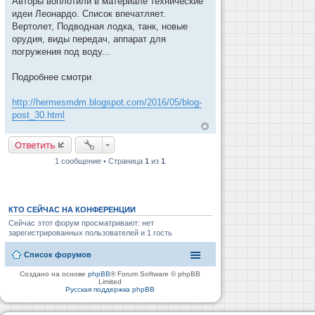
Авторы воплотили в материале технические
н
и
идеи Леонардо. Список впечатляет.
е
Вертолет, Подводная лодка, танк, новые
орудия, виды передач, аппарат для
погружения под воду...
Подробнее смотри
http://hermesmdm.blogspot.com/2016/05/blog-
post_30.html
Ответить
1 сообщение • Страница
1
из
1
КТО СЕЙЧАС НА КОНФЕРЕНЦИИ
Сейчас этот форум просматривают: нет
зарегистрированных пользователей и 1 гость
Список форумов
Создано на основе
phpBB
® Forum Software © phpBB
Limited
Русская поддержка phpBB