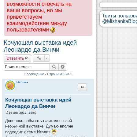
возможности отвечать на
ваши вопросы, но мы
Твиты пользов
приветствуем
@MishanitaBlo
взаимодействие между
пользователями
Кочующая выставка идей
Леонардо да Винчи
Ответить
1 сообщение • Страница
1
из
1
Hermes
Цитата
Кочующая выставка идей
Леонардо да Винчи
16 апр 2017, 14:53
С
о
Довелось побывать на итальянской
о
необычной выставке. Думаю вполне
б
щ
подходит к теме Италия
е