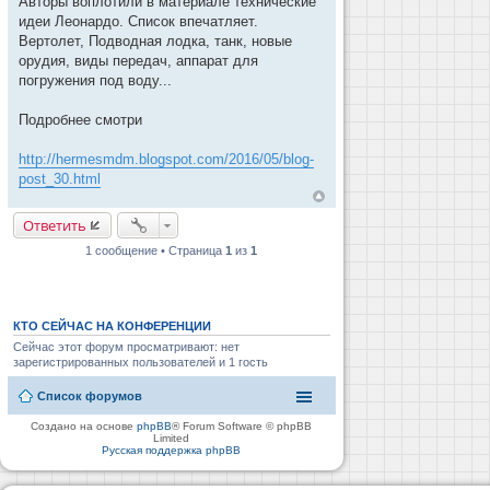
Авторы воплотили в материале технические
н
и
идеи Леонардо. Список впечатляет.
е
Вертолет, Подводная лодка, танк, новые
орудия, виды передач, аппарат для
погружения под воду...
Подробнее смотри
http://hermesmdm.blogspot.com/2016/05/blog-
post_30.html
Ответить
1 сообщение • Страница
1
из
1
КТО СЕЙЧАС НА КОНФЕРЕНЦИИ
Сейчас этот форум просматривают: нет
зарегистрированных пользователей и 1 гость
Список форумов
Создано на основе
phpBB
® Forum Software © phpBB
Limited
Русская поддержка phpBB