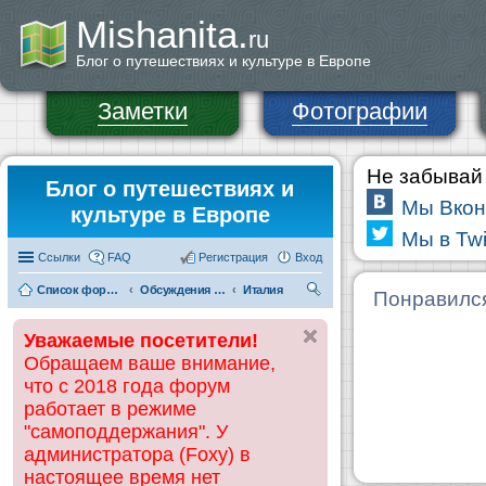
Mishanita.
ru
Блог о путешествиях и культуре в Европе
Заметки
Фотографии
Не забывай 
Блог о путешествиях и
Мы Вкон
культуре в Европе
Мы в Twi
Ссылки
FAQ
Регистрация
Вход
Список форумов
Обсуждения и информация по странам
Италия
П
Понравилс
ои
Уважаемые посетители!
ск
Обращаем ваше внимание,
что с 2018 года форум
работает в режиме
"самоподдержания". У
администратора (Foxy) в
настоящее время нет