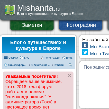
Mishanita.
ru
Блог о путешествиях и культуре в Европе
Заметки
Фотографии
Не забывай 
Блог о путешествиях и
Мы Вкон
культуре в Европе
Мы в Twi
Ссылки
FAQ
Регистрация
Вход
Список форумов
Обсуждения и информация по странам
Италия
П
Понравилс
ои
Уважаемые посетители!
ск
Обращаем ваше внимание,
что с 2018 года форум
работает в режиме
"самоподдержания". У
администратора (Foxy) в
настоящее время нет