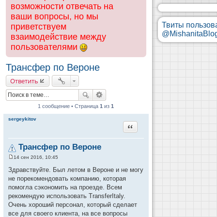
возможности отвечать на
ваши вопросы, но мы
Твиты пользов
приветствуем
@MishanitaBlo
взаимодействие между
пользователями
Трансфер по Вероне
Ответить
1 сообщение • Страница
1
из
1
sergeykitov
Цитата
Трансфер по Вероне
14 сен 2016, 10:45
С
о
Здравствуйте. Был летом в Вероне и не могу
о
не порекомендовать компанию, которая
б
щ
помогла сэкономить на проезде. Всем
е
рекомендую использовать TransferItaly.
н
и
Очень хороший персонал, который сделает
е
все для своего клиента, на все вопросы