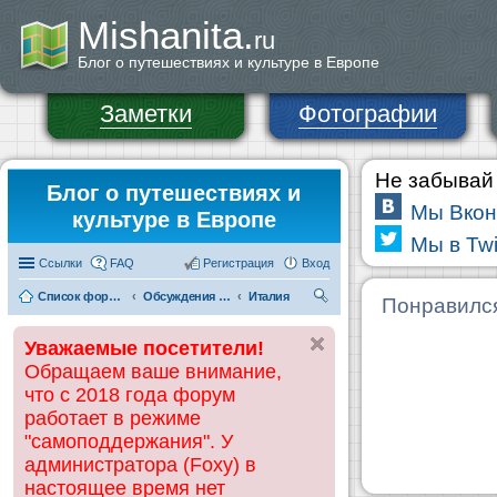
Mishanita.
ru
Блог о путешествиях и культуре в Европе
Заметки
Фотографии
Не забывай 
Блог о путешествиях и
Мы Вкон
культуре в Европе
Мы в Twi
Ссылки
FAQ
Регистрация
Вход
Список форумов
Обсуждения и информация по странам
Италия
П
Понравилс
ои
Уважаемые посетители!
ск
Обращаем ваше внимание,
что с 2018 года форум
работает в режиме
"самоподдержания". У
администратора (Foxy) в
настоящее время нет