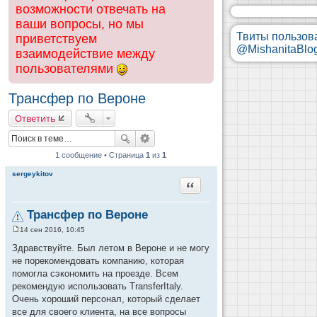
возможности отвечать на
ваши вопросы, но мы
Твиты пользов
приветствуем
@MishanitaBlo
взаимодействие между
пользователями
Трансфер по Вероне
Ответить
1 сообщение • Страница
1
из
1
sergeykitov
Цитата
Трансфер по Вероне
14 сен 2016, 10:45
С
о
Здравствуйте. Был летом в Вероне и не могу
о
не порекомендовать компанию, которая
б
щ
помогла сэкономить на проезде. Всем
е
рекомендую использовать TransferItaly.
н
и
Очень хороший персонал, который сделает
е
все для своего клиента, на все вопросы