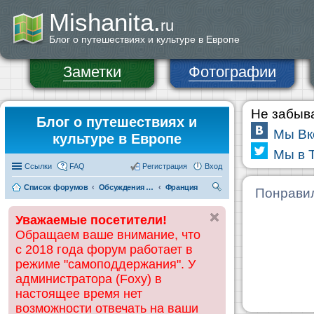
Mishanita.
ru
Блог о путешествиях и культуре в Европе
Заметки
Фотографии
Не забыва
Блог о путешествиях и
Мы Вк
культуре в Европе
Мы в T
Ссылки
FAQ
Регистрация
Вход
Список форумов
Обсуждения и информация по странам
Франция
П
Понравил
ои
Уважаемые посетители!
ск
Обращаем ваше внимание, что
с 2018 года форум работает в
режиме "самоподдержания". У
администратора (Foxy) в
настоящее время нет
возможности отвечать на ваши