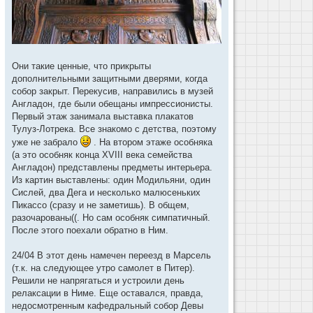
Они такие ценные, что прикрыты
дополнительными защитными дверями, когда
собор закрыт. Перекусив, направились в музей
Англадон, где были обещаны импрессионисты.
Первый этаж занимала выставка плакатов
Тулуз-Лотрека. Все знакомо с детства, поэтому
уже не забрало
. На втором этаже особняка
(а это особняк конца XVIII века семейства
Англадон) представлены предметы интерьера.
Из картин выставлены: один Модильяни, один
Сислей, два Дега и несколько малюсеньких
Пикассо (сразу и не заметишь). В общем,
разочарованы((. Но сам особняк симпатичный.
После этого поехали обратно в Ним.
24/04 В этот день намечен переезд в Марсель
(т.к. на следующее утро самолет в Питер).
Решили не напрягаться и устроили день
релаксации в Ниме. Еще оставался, правда,
недосмотренным кафедральный собор Девы