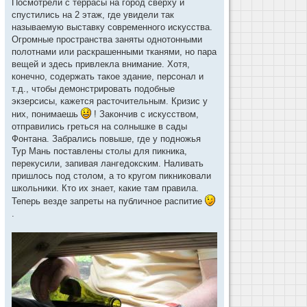
Посмотрели с террасы на город сверху и
спустились на 2 этаж, где увидели так
называемую выставку современного искусства.
Огромные пространства заняты однотонными
полотнами или раскрашенными тканями, но пара
вещей и здесь привлекла внимание. Хотя,
конечно, содержать такое здание, персонал и
т.д., чтобы демонстрировать подобные
экзерсисы, кажется расточительным. Кризис у
них, понимаешь
! Закончив с искусством,
отправились греться на солнышке в сады
Фонтана. Забрались повыше, где у подножья
Тур Мань поставлены столы для пикника,
перекусили, запивая лангедокским. Наливать
пришлось под столом, а то кругом пикниковали
школьники. Кто их знает, какие там правила.
Теперь везде запреты на публичное распитие
.