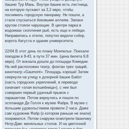
башню Тур Мань. Внутри башни есть лестница,
на которую пускают за 3,2 евро, чтобы
поснимать городскую панораму. Не пошли, а
стали спускаться боковыми аллеям. Запахи
кругом стояли чарующие. В центре парка в
водоемах скопления рыб, есть еще и лебеди.
Направились к отелю, попутно видели собор,
ворота Августа и здание университета.
22/04 В этот день по плану Монпелье. Поехали
поездом в 8-43, в пути 37 мин. (цена билета 9,8
евро). От вокзала дошли до площади Комедии.
На ней расположен театр, фонтан трех граций,
кинотеатр «Gaumont». Площадь хороша! Затем
свернули на улицу к дозорной башне Бабот
(часть городских укреплений, в переводе
означает «злая волшебница»), с нее был
совершен первый удачный прыжок с
парашютом. Потом вернулись и пошли по
эспланаде Де Голля к музею Фабра. В музее с
большим удовольствием провели 2 часа. Даже
сам художник Фабр (о котором раньше не знали)
понравился. Потом снаружи осмотрели базилику
Нотр-Дам- меняльных столов. И на цветочной
площади (т.к. усилился дождь) зашли в бар