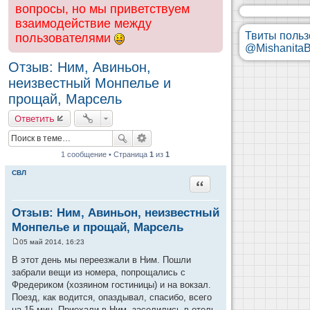
вопросы, но мы приветствуем
взаимодействие между
Твиты польз
пользователями
@MishanitaB
Отзыв: Ним, Авиньон,
неизвестный Монпелье и
прощай, Марсель
Ответить
1 сообщение • Страница
1
из
1
СВЛ
Цитата
Отзыв: Ним, Авиньон, неизвестный
Монпелье и прощай, Марсель
05 май 2014, 16:23
С
о
В этот день мы переезжали в Ним. Пошли
о
забрали вещи из номера, попрощались с
б
щ
Фредериком (хозяином гостиницы) и на вокзал.
е
Поезд, как водится, опаздывал, спасибо, всего
н
и
на 15 мин. Приехали в Ним, заселились в отель.