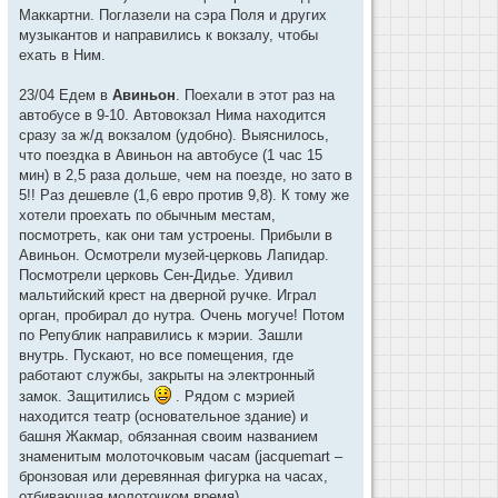
Маккартни. Поглазели на сэра Поля и других
музыкантов и направились к вокзалу, чтобы
ехать в Ним.
23/04 Едем в
Авиньон
. Поехали в этот раз на
автобусе в 9-10. Автовокзал Нима находится
сразу за ж/д вокзалом (удобно). Выяснилось,
что поездка в Авиньон на автобусе (1 час 15
мин) в 2,5 раза дольше, чем на поезде, но зато в
5!! Раз дешевле (1,6 евро против 9,8). К тому же
хотели проехать по обычным местам,
посмотреть, как они там устроены. Прибыли в
Авиньон. Осмотрели музей-церковь Лапидар.
Посмотрели церковь Сен-Дидье. Удивил
мальтийский крест на дверной ручке. Играл
орган, пробирал до нутра. Очень могуче! Потом
по Републик направились к мэрии. Зашли
внутрь. Пускают, но все помещения, где
работают службы, закрыты на электронный
замок. Защитились
. Рядом с мэрией
находится театр (основательное здание) и
башня Жакмар, обязанная своим названием
знаменитым молоточковым часам (jacquemart –
бронзовая или деревянная фигурка на часах,
отбивающая молоточком время).