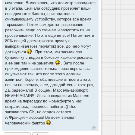
медленно. Выяснилось, что досмотр проводится
в 3 этапа. Сначала сотрудник проверяет ваши
посадочные и билеты, прикладывая к
считывающему устройству, которое все время
тормозило. Потом вам дается разрешение
разложить вещи по тазикам и запустить их на
просвечивание. Но это еще не все! Потом почти
80% вещей досматривают вручную,
выворачивая (без перчаток) все, до чего могут
дотянуться
. При этом, мы забыли про
бутылочку с водой в боковом кармане рюкзака,
а ее они так и не заметили
. Зато после
прохождения вашего тельца через ворота вас
ощупывают так, что после этого должны
жениться. Короче, обалдевшие от всего этого,
пошли на посадку, а ее, догадайтесь с трех раз,
да, задержали! В общем, Марсель-аэропорт:
NEVER AGAIN!!! Из-за опоздания из Марселя
время на пересадку во Франкфурте у нас
сократилось, пришлось побегать(( Все
закончилось ОК, но осадок остался.
А Франция – хороша! Во всем виноват
человеческий фактор
.